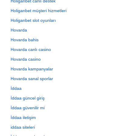
Holiganbet canlı destek
Holiganbet müşteri hizmetleri
Holiganbet slot oyunları
Hovarda
Hovarda bahis
Hovarda canlı casino
Hovarda casino
Hovarda kampanyalar
Hovarda sanal sporlar
İddaa
İddaa güncel giriş
İddaa güvenilir mi
İddaa iletişim
iddaa siteleri