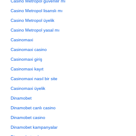
Casino Metropol güvenilir mi
Casino Metropol lisanslı mı
Casino Metropol üyelik
Casino Metropol yasal mı
Casinomaxi
Casinomaxi casino
Casinomaxi giriş
Casinomaxi kayıt
Casinomaxi nasıl bir site
Casinomaxi üyelik
Dinamobet
Dinamobet canlı casino
Dinamobet casino
Dinamobet kampanyalar