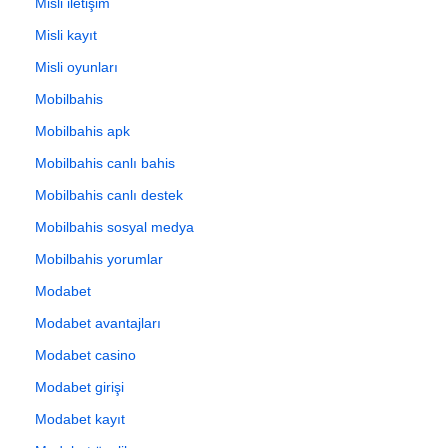
Misli iletişim
Misli kayıt
Misli oyunları
Mobilbahis
Mobilbahis apk
Mobilbahis canlı bahis
Mobilbahis canlı destek
Mobilbahis sosyal medya
Mobilbahis yorumlar
Modabet
Modabet avantajları
Modabet casino
Modabet girişi
Modabet kayıt