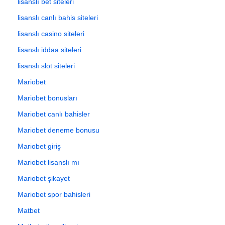
lisanslı bet siteleri
lisanslı canlı bahis siteleri
lisanslı casino siteleri
lisanslı iddaa siteleri
lisanslı slot siteleri
Mariobet
Mariobet bonusları
Mariobet canlı bahisler
Mariobet deneme bonusu
Mariobet giriş
Mariobet lisanslı mı
Mariobet şikayet
Mariobet spor bahisleri
Matbet