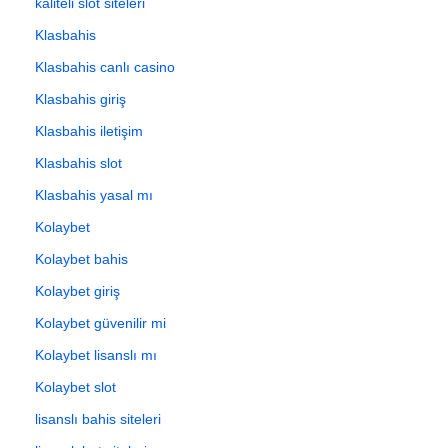
kaliteli slot siteleri
Klasbahis
Klasbahis canlı casino
Klasbahis giriş
Klasbahis iletişim
Klasbahis slot
Klasbahis yasal mı
Kolaybet
Kolaybet bahis
Kolaybet giriş
Kolaybet güvenilir mi
Kolaybet lisanslı mı
Kolaybet slot
lisanslı bahis siteleri