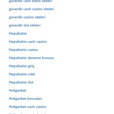
güvenilir canlı bahis siteleri
güvenilir canlı casino siteleri
güvenilir casino siteleri
güvenilir slot siteleri
Hepsibahis
Hepsibahis canlı casino
Hepsibahis casino
Hepsibahis deneme bonusu
Hepsibahis giriş
Hepsibahis rulet
Hepsibahis slot
Holiganbet
Holiganbet bonusları
Holiganbet canlı casino