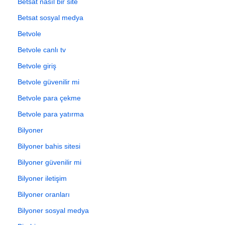
Betsat nasıl bir site
Betsat sosyal medya
Betvole
Betvole canlı tv
Betvole giriş
Betvole güvenilir mi
Betvole para çekme
Betvole para yatırma
Bilyoner
Bilyoner bahis sitesi
Bilyoner güvenilir mi
Bilyoner iletişim
Bilyoner oranları
Bilyoner sosyal medya