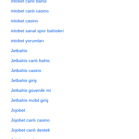
intobet canlı bahis
intobet canlı casino
intobet casino
intobet sanal spor bahisleri
intobet yorumları
Jetbahis
Jetbahis canlı bahis
Jetbahis casino
Jetbahis giriş
Jetbahis güvenilir mi
Jetbahis mobil giriş
Jojobet
Jojobet canlı casino
Jojobet canlı destek