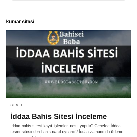
kumar sitesi
GENEL
İddaa Bahis Sitesi İnceleme
İddaa bahis sitesi kayıt işlemleri nasıl yapılır? Genelde İddaa
resmi sitesinden bahis nasıl oynanır? İddaa zamanında ödeme