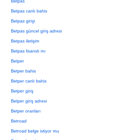
Betpas
Betpas canlı bahis
Betpas girişi
Betpas güncel giriş adresi
Betpas iletişim
Betpas lisanslı mı
Betper
Betper bahis
Betper canlı bahis
Betper giriş
Betper giriş adresi
Betper oranları
Betroad
Betroad belge istiyor mu