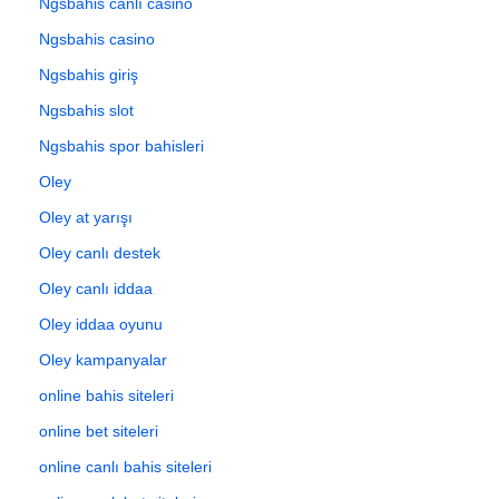
Ngsbahis canlı casino
Ngsbahis casino
Ngsbahis giriş
Ngsbahis slot
Ngsbahis spor bahisleri
Oley
Oley at yarışı
Oley canlı destek
Oley canlı iddaa
Oley iddaa oyunu
Oley kampanyalar
online bahis siteleri
online bet siteleri
online canlı bahis siteleri