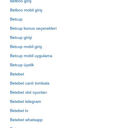
Betboo giriş
Betboo mobil giriş
Betcup
Betcup bonus seçenekleri
Betcup girişi
Betcup mobil giriş
Betcup mobil uygulama
Betcup üyelik
Betebet
Betebet canlı tombala
Betebet slot oyunları
Betebet telegram
Betebet tv
Betebet whatsapp