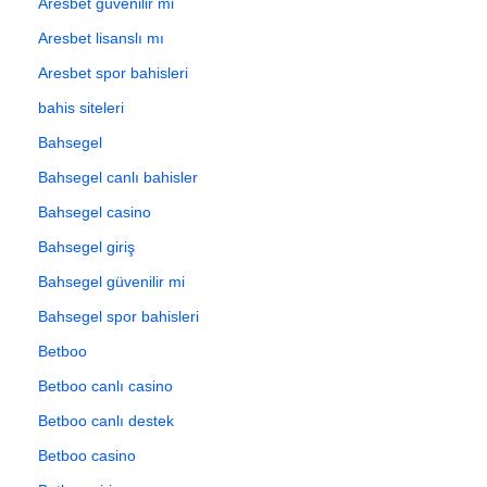
Aresbet güvenilir mi
Aresbet lisanslı mı
Aresbet spor bahisleri
bahis siteleri
Bahsegel
Bahsegel canlı bahisler
Bahsegel casino
Bahsegel giriş
Bahsegel güvenilir mi
Bahsegel spor bahisleri
Betboo
Betboo canlı casino
Betboo canlı destek
Betboo casino