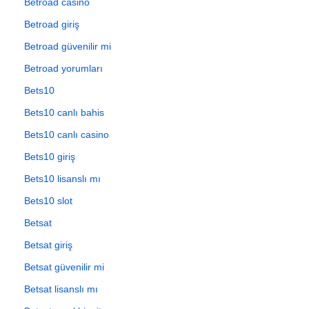
Betroad casino
Betroad giriş
Betroad güvenilir mi
Betroad yorumları
Bets10
Bets10 canlı bahis
Bets10 canlı casino
Bets10 giriş
Bets10 lisanslı mı
Bets10 slot
Betsat
Betsat giriş
Betsat güvenilir mi
Betsat lisanslı mı