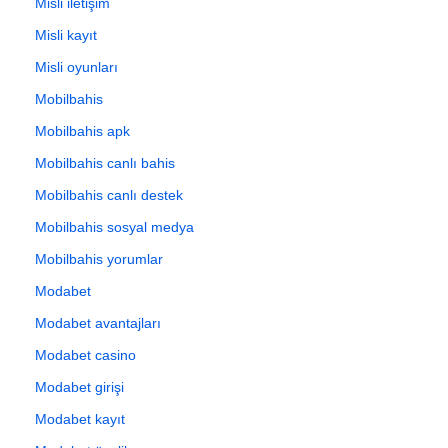
Misli iletişim
Misli kayıt
Misli oyunları
Mobilbahis
Mobilbahis apk
Mobilbahis canlı bahis
Mobilbahis canlı destek
Mobilbahis sosyal medya
Mobilbahis yorumlar
Modabet
Modabet avantajları
Modabet casino
Modabet girişi
Modabet kayıt