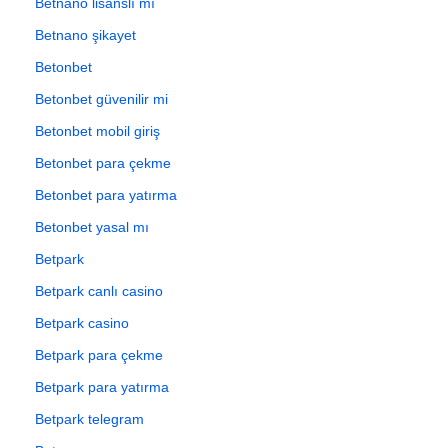
Betnano lisanslı mı
Betnano şikayet
Betonbet
Betonbet güvenilir mi
Betonbet mobil giriş
Betonbet para çekme
Betonbet para yatırma
Betonbet yasal mı
Betpark
Betpark canlı casino
Betpark casino
Betpark para çekme
Betpark para yatırma
Betpark telegram