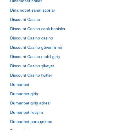
Dinamobet poker
Dinamobet sanal sporlar
Discount Casino
Discount Casino canlı bahisler
Discount Casino casino
Discount Casino güvenilir mi
Discount Casino mobil giriş
Discount Casino şikayet
Discount Casino twitter
Dumanbet
Dumanbet giriş
Dumanbet giriş adresi
Dumanbet iletişim
Dumanbet para çekme