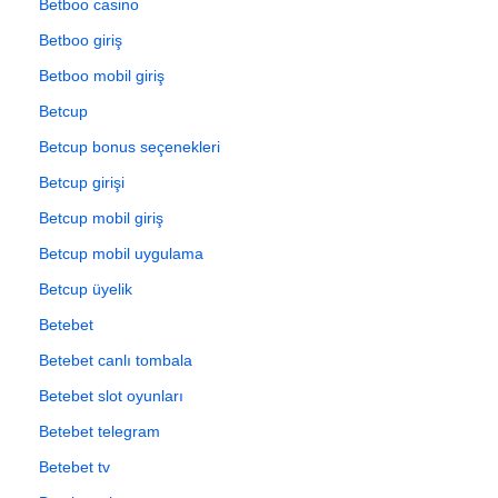
Betboo casino
Betboo giriş
Betboo mobil giriş
Betcup
Betcup bonus seçenekleri
Betcup girişi
Betcup mobil giriş
Betcup mobil uygulama
Betcup üyelik
Betebet
Betebet canlı tombala
Betebet slot oyunları
Betebet telegram
Betebet tv