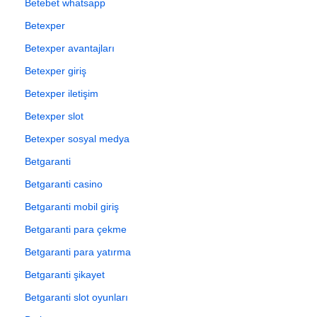
Betebet whatsapp
Betexper
Betexper avantajları
Betexper giriş
Betexper iletişim
Betexper slot
Betexper sosyal medya
Betgaranti
Betgaranti casino
Betgaranti mobil giriş
Betgaranti para çekme
Betgaranti para yatırma
Betgaranti şikayet
Betgaranti slot oyunları