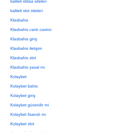
kaliteli iddaa siteleri
kaliteli slot siteleri
Klasbahis
Klasbahis canlı casino
Klasbahis giriş
Klasbahis iletişim
Klasbahis slot
Klasbahis yasal mı
Kolaybet
Kolaybet bahis
Kolaybet giriş
Kolaybet güvenilir mi
Kolaybet lisanslı mı
Kolaybet slot