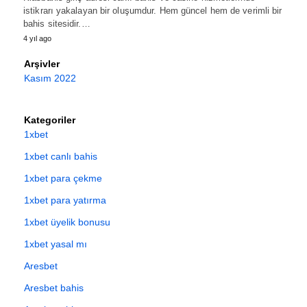
istikrarı yakalayan bir oluşumdur. Hem güncel hem de verimli bir
bahis sitesidir.…
4 yıl ago
Arşivler
Kasım 2022
Kategoriler
1xbet
1xbet canlı bahis
1xbet para çekme
1xbet para yatırma
1xbet üyelik bonusu
1xbet yasal mı
Aresbet
Aresbet bahis