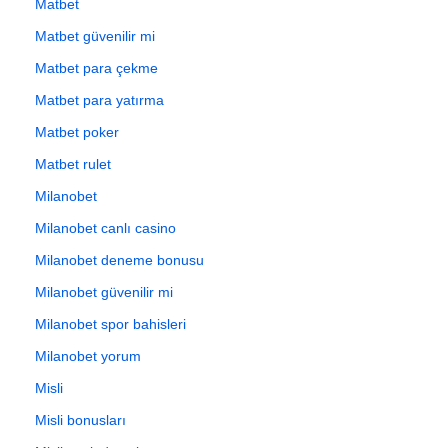
Matbet
Matbet güvenilir mi
Matbet para çekme
Matbet para yatırma
Matbet poker
Matbet rulet
Milanobet
Milanobet canlı casino
Milanobet deneme bonusu
Milanobet güvenilir mi
Milanobet spor bahisleri
Milanobet yorum
Misli
Misli bonusları