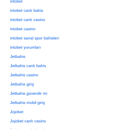
intobet
intobet canlı bahis
intobet canlı casino
intobet casino
intobet sanal spor bahisleri
intobet yorumları
Jetbahis
Jetbahis canlı bahis
Jetbahis casino
Jetbahis giriş
Jetbahis güvenilir mi
Jetbahis mobil giriş
Jojobet
Jojobet canlı casino