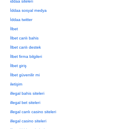
iddaa siteleri
İddaa sosyal medya
İddaa twitter
İlbet
İlbet canlı bahis
İlbet canlı destek
İlbet firma bilgileri
İlbet giriş
İlbet güvenilir mi
iletişim
illegal bahis siteleri
illegal bet siteleri
illegal canlı casino siteleri
illegal casino siteleri