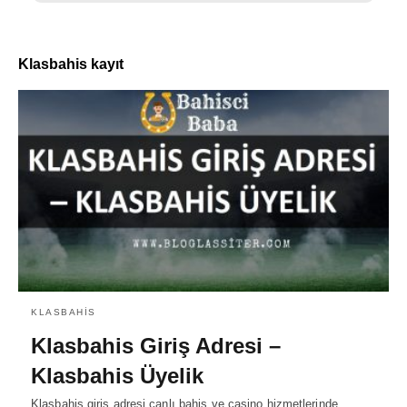
Klasbahis kayıt
KLASBAHIS
Klasbahis Giriş Adresi –
Klasbahis Üyelik
Klasbahis giriş adresi canlı bahis ve casino hizmetlerinde