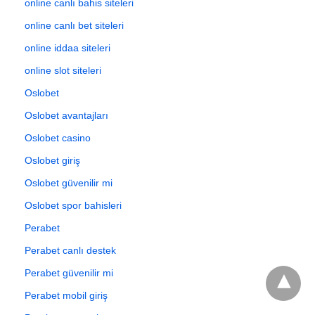
online canlı bahis siteleri
online canlı bet siteleri
online iddaa siteleri
online slot siteleri
Oslobet
Oslobet avantajları
Oslobet casino
Oslobet giriş
Oslobet güvenilir mi
Oslobet spor bahisleri
Perabet
Perabet canlı destek
Perabet güvenilir mi
Perabet mobil giriş