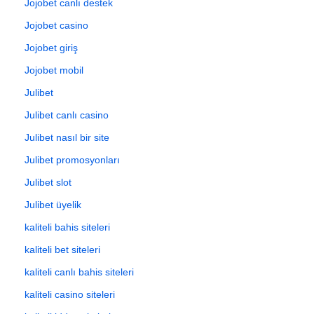
Jojobet canlı destek
Jojobet casino
Jojobet giriş
Jojobet mobil
Julibet
Julibet canlı casino
Julibet nasıl bir site
Julibet promosyonları
Julibet slot
Julibet üyelik
kaliteli bahis siteleri
kaliteli bet siteleri
kaliteli canlı bahis siteleri
kaliteli casino siteleri