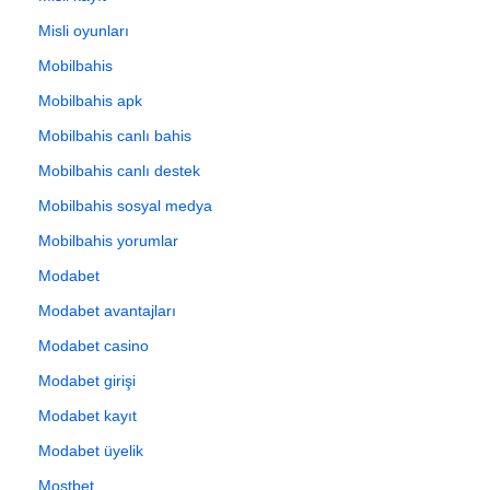
Misli oyunları
Mobilbahis
Mobilbahis apk
Mobilbahis canlı bahis
Mobilbahis canlı destek
Mobilbahis sosyal medya
Mobilbahis yorumlar
Modabet
Modabet avantajları
Modabet casino
Modabet girişi
Modabet kayıt
Modabet üyelik
Mostbet