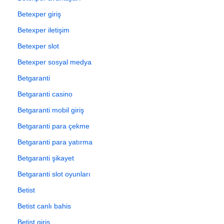
Betexper giriş
Betexper iletişim
Betexper slot
Betexper sosyal medya
Betgaranti
Betgaranti casino
Betgaranti mobil giriş
Betgaranti para çekme
Betgaranti para yatırma
Betgaranti şikayet
Betgaranti slot oyunları
Betist
Betist canlı bahis
Betist giriş