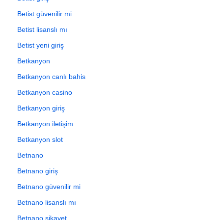
Betist güvenilir mi
Betist lisanslı mı
Betist yeni giriş
Betkanyon
Betkanyon canlı bahis
Betkanyon casino
Betkanyon giriş
Betkanyon iletişim
Betkanyon slot
Betnano
Betnano giriş
Betnano güvenilir mi
Betnano lisanslı mı
Betnano şikayet