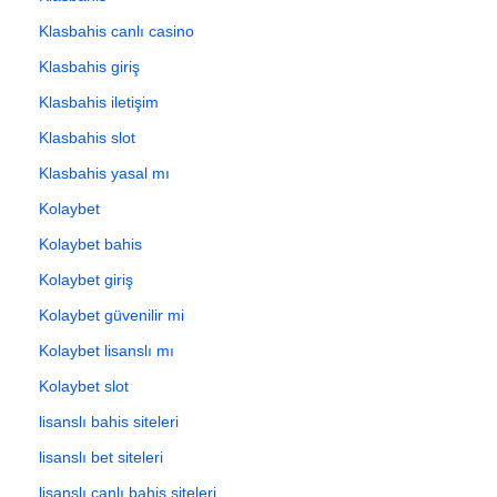
Klasbahis canlı casino
Klasbahis giriş
Klasbahis iletişim
Klasbahis slot
Klasbahis yasal mı
Kolaybet
Kolaybet bahis
Kolaybet giriş
Kolaybet güvenilir mi
Kolaybet lisanslı mı
Kolaybet slot
lisanslı bahis siteleri
lisanslı bet siteleri
lisanslı canlı bahis siteleri