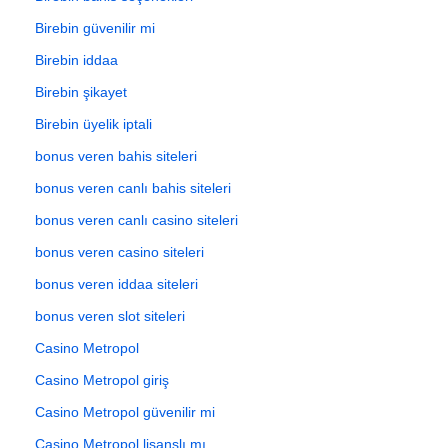
Birebin güvenilir mi
Birebin iddaa
Birebin şikayet
Birebin üyelik iptali
bonus veren bahis siteleri
bonus veren canlı bahis siteleri
bonus veren canlı casino siteleri
bonus veren casino siteleri
bonus veren iddaa siteleri
bonus veren slot siteleri
Casino Metropol
Casino Metropol giriş
Casino Metropol güvenilir mi
Casino Metropol lisanslı mı