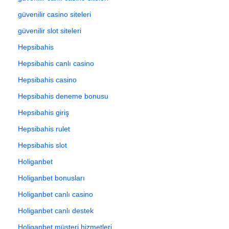
güvenilir casino siteleri
güvenilir slot siteleri
Hepsibahis
Hepsibahis canlı casino
Hepsibahis casino
Hepsibahis deneme bonusu
Hepsibahis giriş
Hepsibahis rulet
Hepsibahis slot
Holiganbet
Holiganbet bonusları
Holiganbet canlı casino
Holiganbet canlı destek
Holiganbet müşteri hizmetleri