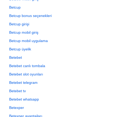
Betcup
Betcup bonus seçenekleri
Betcup girişi
Betcup mobil giriş
Betcup mobil uygulama
Betcup üyelik
Betebet
Betebet canlı tombala
Betebet slot oyunları
Betebet telegram
Betebet tv
Betebet whatsapp
Betexper
Betexper avantajları