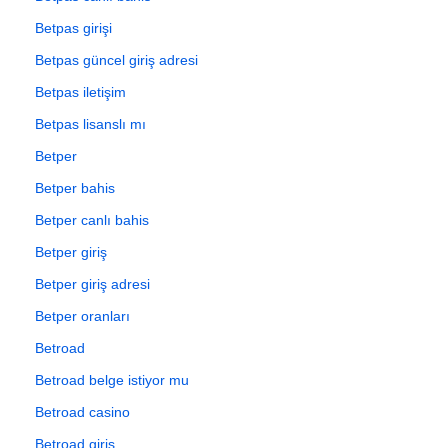
Betpas girişi
Betpas güncel giriş adresi
Betpas iletişim
Betpas lisanslı mı
Betper
Betper bahis
Betper canlı bahis
Betper giriş
Betper giriş adresi
Betper oranları
Betroad
Betroad belge istiyor mu
Betroad casino
Betroad giriş