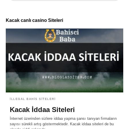
Kacak canlı casino Siteleri
ILLEGAL BAHIS SITELERI
Kacak İddaa Siteleri
İnternet üzerinden sizlere iddaa yapma şansı tanıyan firmaların
sayısı sürekli artış göstermektedir. Kacak iddaa siteleri de bu