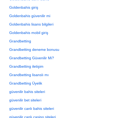
Goldenbahis giriş
Goldenbahis güvenilir mi
Goldenbahis lisans bilgileri
Goldenbahis mobil giriş
Grandbetting
Grandbetting deneme bonusu
Grandbetting Güvenilir Mi?
Grandbetting iletişim
Grandbetting lisanslı mı
Grandbetting Üyelik
güvenilir bahis siteleri
güvenilir bet siteleri
güvenilir canlı bahis siteleri
güvenilir canlı casino siteleri