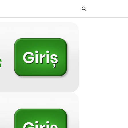
Typ
your
sea
que
and
hit
ente