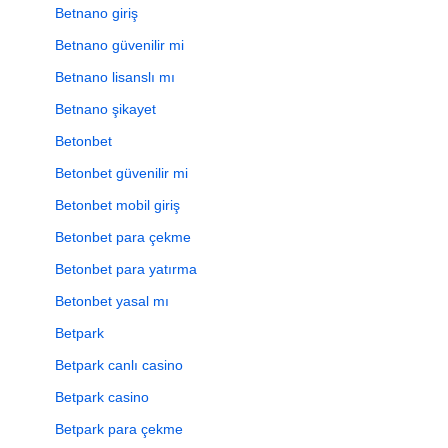
Betnano giriş
Betnano güvenilir mi
Betnano lisanslı mı
Betnano şikayet
Betonbet
Betonbet güvenilir mi
Betonbet mobil giriş
Betonbet para çekme
Betonbet para yatırma
Betonbet yasal mı
Betpark
Betpark canlı casino
Betpark casino
Betpark para çekme