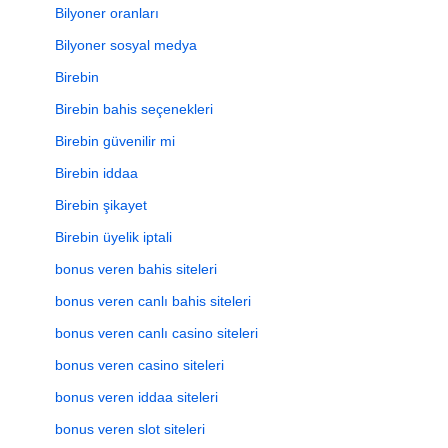
Bilyoner oranları
Bilyoner sosyal medya
Birebin
Birebin bahis seçenekleri
Birebin güvenilir mi
Birebin iddaa
Birebin şikayet
Birebin üyelik iptali
bonus veren bahis siteleri
bonus veren canlı bahis siteleri
bonus veren canlı casino siteleri
bonus veren casino siteleri
bonus veren iddaa siteleri
bonus veren slot siteleri