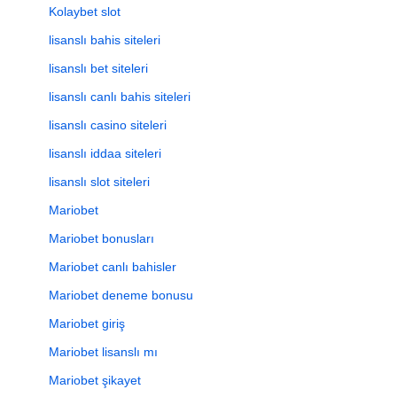
Kolaybet slot
lisanslı bahis siteleri
lisanslı bet siteleri
lisanslı canlı bahis siteleri
lisanslı casino siteleri
lisanslı iddaa siteleri
lisanslı slot siteleri
Mariobet
Mariobet bonusları
Mariobet canlı bahisler
Mariobet deneme bonusu
Mariobet giriş
Mariobet lisanslı mı
Mariobet şikayet