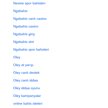
Nesine spor bahisleri
Ngsbahis
Ngsbahis canlı casino
Ngsbahis casino
Ngsbahis giriş
Ngsbahis slot
Ngsbahis spor bahisleri
Oley
Oley at yarışı
Oley canlı destek
Oley canlı iddaa
Oley iddaa oyunu
Oley kampanyalar
online bahis siteleri