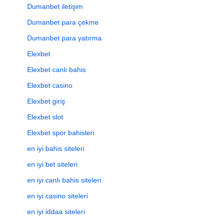
Dumanbet iletişim
Dumanbet para çekme
Dumanbet para yatırma
Elexbet
Elexbet canlı bahis
Elexbet casino
Elexbet giriş
Elexbet slot
Elexbet spor bahisleri
en iyi bahis siteleri
en iyi bet siteleri
en iyi canlı bahis siteleri
en iyi casino siteleri
en iyi iddaa siteleri