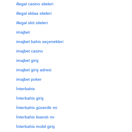
illegal casino siteleri
illegal iddaa siteleri
illegal slot siteleri
imajbet
imajbet bahis seçenekleri
imajbet casino
imajbet giriş
imajbet giriş adresi
imajbet poker
İnterbahis
İnterbahis giriş
İnterbahis güvenilir mi
İnterbahis lisanslı mı
İnterbahis mobil giriş