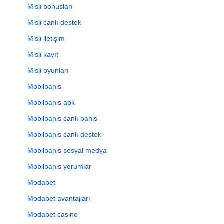
Misli bonusları
Misli canlı destek
Misli iletişim
Misli kayıt
Misli oyunları
Mobilbahis
Mobilbahis apk
Mobilbahis canlı bahis
Mobilbahis canlı destek
Mobilbahis sosyal medya
Mobilbahis yorumlar
Modabet
Modabet avantajları
Modabet casino