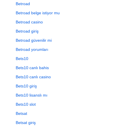
Betroad
Betroad belge istiyor mu
Betroad casino
Betroad giriş
Betroad güvenilir mi
Betroad yorumları
Bets10
Bets10 canlı bahis
Bets10 canlı casino
Bets10 giriş
Bets10 lisanslı mı
Bets10 slot
Betsat
Betsat giriş