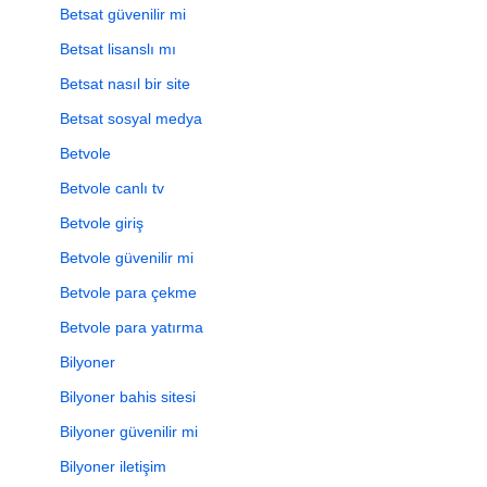
Betsat güvenilir mi
Betsat lisanslı mı
Betsat nasıl bir site
Betsat sosyal medya
Betvole
Betvole canlı tv
Betvole giriş
Betvole güvenilir mi
Betvole para çekme
Betvole para yatırma
Bilyoner
Bilyoner bahis sitesi
Bilyoner güvenilir mi
Bilyoner iletişim