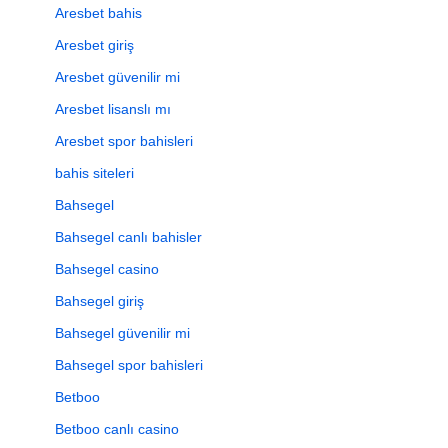
Aresbet bahis
Aresbet giriş
Aresbet güvenilir mi
Aresbet lisanslı mı
Aresbet spor bahisleri
bahis siteleri
Bahsegel
Bahsegel canlı bahisler
Bahsegel casino
Bahsegel giriş
Bahsegel güvenilir mi
Bahsegel spor bahisleri
Betboo
Betboo canlı casino