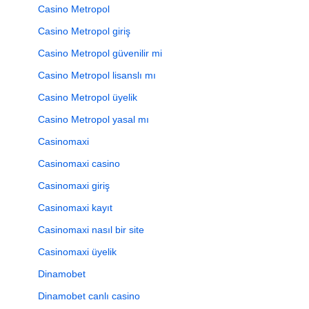
Casino Metropol
Casino Metropol giriş
Casino Metropol güvenilir mi
Casino Metropol lisanslı mı
Casino Metropol üyelik
Casino Metropol yasal mı
Casinomaxi
Casinomaxi casino
Casinomaxi giriş
Casinomaxi kayıt
Casinomaxi nasıl bir site
Casinomaxi üyelik
Dinamobet
Dinamobet canlı casino