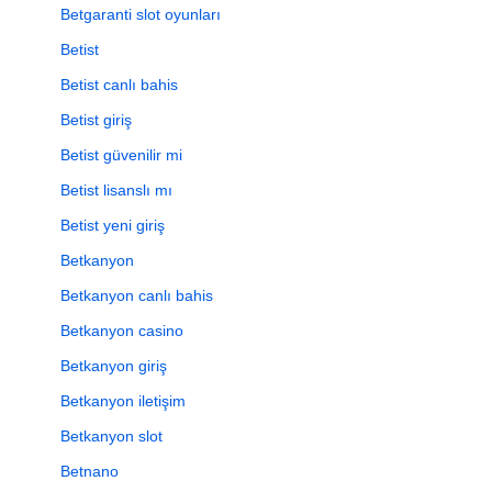
Betgaranti slot oyunları
Betist
Betist canlı bahis
Betist giriş
Betist güvenilir mi
Betist lisanslı mı
Betist yeni giriş
Betkanyon
Betkanyon canlı bahis
Betkanyon casino
Betkanyon giriş
Betkanyon iletişim
Betkanyon slot
Betnano