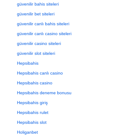
güvenilir bahis siteleri
güvenilir bet siteleri
güvenilir canlı bahis siteleri
güvenilir canlı casino siteleri
güvenilir casino siteleri
güvenilir slot siteleri
Hepsibahis
Hepsibahis canlı casino
Hepsibahis casino
Hepsibahis deneme bonusu
Hepsibahis giriş
Hepsibahis rulet
Hepsibahis slot
Holiganbet