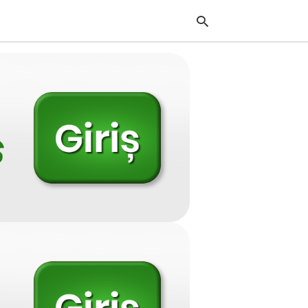
Typ
your
sea
que
and
hit
ente