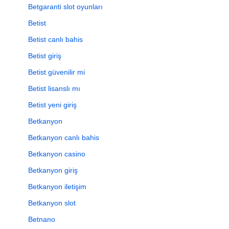
Betgaranti slot oyunları
Betist
Betist canlı bahis
Betist giriş
Betist güvenilir mi
Betist lisanslı mı
Betist yeni giriş
Betkanyon
Betkanyon canlı bahis
Betkanyon casino
Betkanyon giriş
Betkanyon iletişim
Betkanyon slot
Betnano