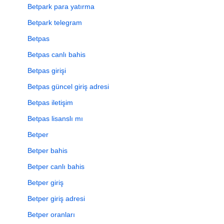
Betpark para yatırma
Betpark telegram
Betpas
Betpas canlı bahis
Betpas girişi
Betpas güncel giriş adresi
Betpas iletişim
Betpas lisanslı mı
Betper
Betper bahis
Betper canlı bahis
Betper giriş
Betper giriş adresi
Betper oranları