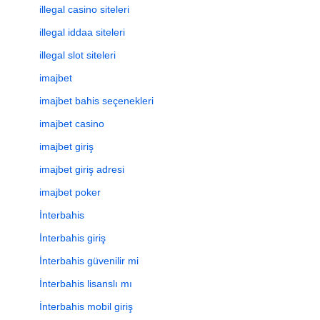
illegal casino siteleri
illegal iddaa siteleri
illegal slot siteleri
imajbet
imajbet bahis seçenekleri
imajbet casino
imajbet giriş
imajbet giriş adresi
imajbet poker
İnterbahis
İnterbahis giriş
İnterbahis güvenilir mi
İnterbahis lisanslı mı
İnterbahis mobil giriş