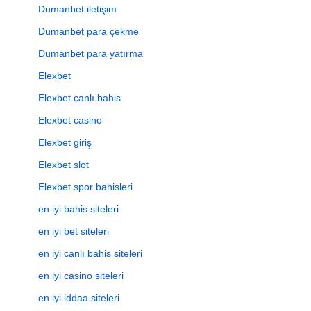
Dumanbet iletişim
Dumanbet para çekme
Dumanbet para yatırma
Elexbet
Elexbet canlı bahis
Elexbet casino
Elexbet giriş
Elexbet slot
Elexbet spor bahisleri
en iyi bahis siteleri
en iyi bet siteleri
en iyi canlı bahis siteleri
en iyi casino siteleri
en iyi iddaa siteleri