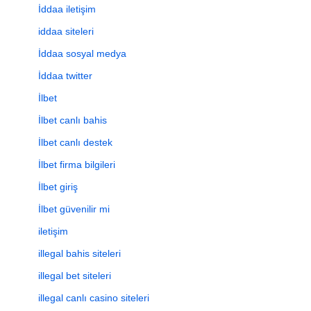
İddaa iletişim
iddaa siteleri
İddaa sosyal medya
İddaa twitter
İlbet
İlbet canlı bahis
İlbet canlı destek
İlbet firma bilgileri
İlbet giriş
İlbet güvenilir mi
iletişim
illegal bahis siteleri
illegal bet siteleri
illegal canlı casino siteleri