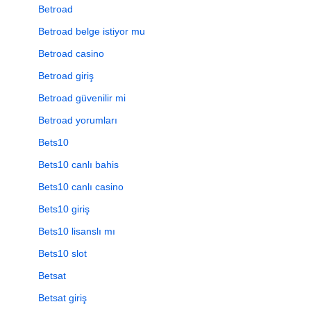
Betroad
Betroad belge istiyor mu
Betroad casino
Betroad giriş
Betroad güvenilir mi
Betroad yorumları
Bets10
Bets10 canlı bahis
Bets10 canlı casino
Bets10 giriş
Bets10 lisanslı mı
Bets10 slot
Betsat
Betsat giriş