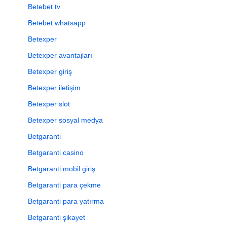
Betebet tv
Betebet whatsapp
Betexper
Betexper avantajları
Betexper giriş
Betexper iletişim
Betexper slot
Betexper sosyal medya
Betgaranti
Betgaranti casino
Betgaranti mobil giriş
Betgaranti para çekme
Betgaranti para yatırma
Betgaranti şikayet