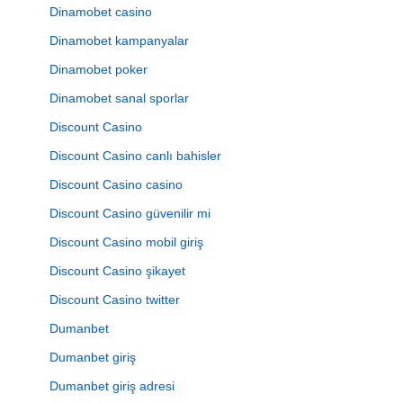
Dinamobet casino
Dinamobet kampanyalar
Dinamobet poker
Dinamobet sanal sporlar
Discount Casino
Discount Casino canlı bahisler
Discount Casino casino
Discount Casino güvenilir mi
Discount Casino mobil giriş
Discount Casino şikayet
Discount Casino twitter
Dumanbet
Dumanbet giriş
Dumanbet giriş adresi