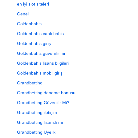
en iyi slot siteleri
Genel
Goldenbahis
Goldenbahis canlı bahis
Goldenbahis giriş
Goldenbahis güvenilir mi
Goldenbahis lisans bilgileri
Goldenbahis mobil giriş
Grandbetting
Grandbetting deneme bonusu
Grandbetting Güvenilir Mi?
Grandbetting iletişim
Grandbetting lisanslı mı
Grandbetting Üyelik