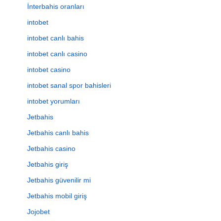
İnterbahis oranları
intobet
intobet canlı bahis
intobet canlı casino
intobet casino
intobet sanal spor bahisleri
intobet yorumları
Jetbahis
Jetbahis canlı bahis
Jetbahis casino
Jetbahis giriş
Jetbahis güvenilir mi
Jetbahis mobil giriş
Jojobet