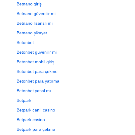
Betnano giriş
Betnano güvenilir mi
Betnano lisanslı mı
Betnano şikayet
Betonbet
Betonbet güvenilir mi
Betonbet mobil giriş
Betonbet para çekme
Betonbet para yatırma
Betonbet yasal mı
Betpark
Betpark canlı casino
Betpark casino
Betpark para çekme