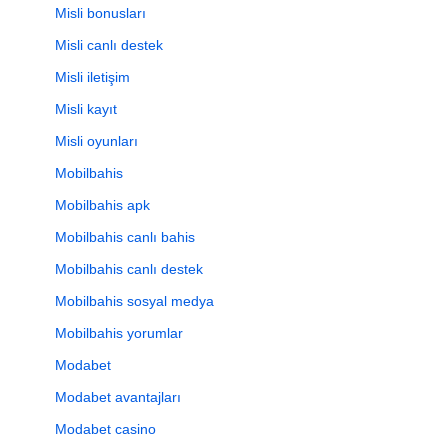
Misli bonusları
Misli canlı destek
Misli iletişim
Misli kayıt
Misli oyunları
Mobilbahis
Mobilbahis apk
Mobilbahis canlı bahis
Mobilbahis canlı destek
Mobilbahis sosyal medya
Mobilbahis yorumlar
Modabet
Modabet avantajları
Modabet casino