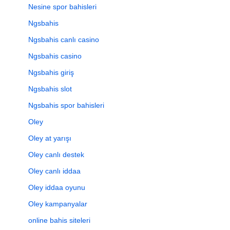
Nesine spor bahisleri
Ngsbahis
Ngsbahis canlı casino
Ngsbahis casino
Ngsbahis giriş
Ngsbahis slot
Ngsbahis spor bahisleri
Oley
Oley at yarışı
Oley canlı destek
Oley canlı iddaa
Oley iddaa oyunu
Oley kampanyalar
online bahis siteleri