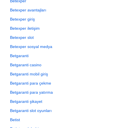
Betexper
Betexper avantajları
Betexper giriş
Betexper iletişim
Betexper slot
Betexper sosyal medya
Betgaranti
Betgaranti casino
Betgaranti mobil giriş
Betgaranti para çekme
Betgaranti para yatırma
Betgaranti şikayet
Betgaranti slot oyunları
Betist