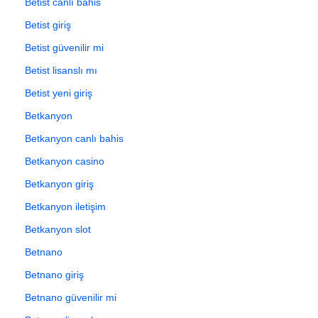
Betist canlı bahis
Betist giriş
Betist güvenilir mi
Betist lisanslı mı
Betist yeni giriş
Betkanyon
Betkanyon canlı bahis
Betkanyon casino
Betkanyon giriş
Betkanyon iletişim
Betkanyon slot
Betnano
Betnano giriş
Betnano güvenilir mi