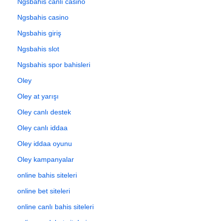
Ngsbahis canlı casino
Ngsbahis casino
Ngsbahis giriş
Ngsbahis slot
Ngsbahis spor bahisleri
Oley
Oley at yarışı
Oley canlı destek
Oley canlı iddaa
Oley iddaa oyunu
Oley kampanyalar
online bahis siteleri
online bet siteleri
online canlı bahis siteleri