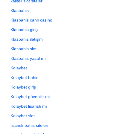
kaliteli slot siteleri
Klasbahis
Klasbahis canlı casino
Klasbahis giriş
Klasbahis iletişim
Klasbahis slot
Klasbahis yasal mı
Kolaybet
Kolaybet bahis
Kolaybet giriş
Kolaybet güvenilir mi
Kolaybet lisanslı mı
Kolaybet slot
lisanslı bahis siteleri