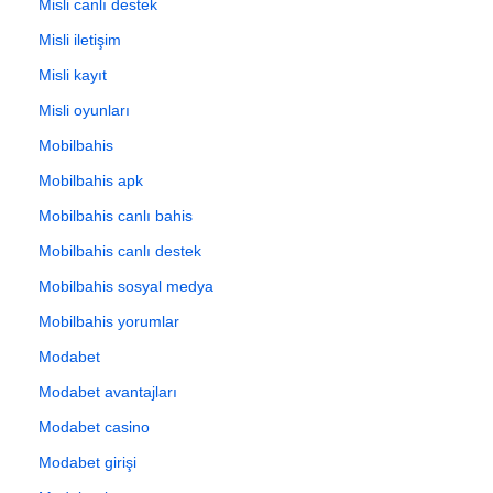
Misli canlı destek
Misli iletişim
Misli kayıt
Misli oyunları
Mobilbahis
Mobilbahis apk
Mobilbahis canlı bahis
Mobilbahis canlı destek
Mobilbahis sosyal medya
Mobilbahis yorumlar
Modabet
Modabet avantajları
Modabet casino
Modabet girişi