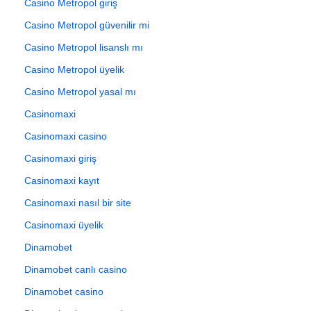
Casino Metropol giriş
Casino Metropol güvenilir mi
Casino Metropol lisanslı mı
Casino Metropol üyelik
Casino Metropol yasal mı
Casinomaxi
Casinomaxi casino
Casinomaxi giriş
Casinomaxi kayıt
Casinomaxi nasıl bir site
Casinomaxi üyelik
Dinamobet
Dinamobet canlı casino
Dinamobet casino