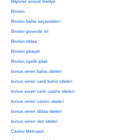
Bilyoner sosyal medya
Birebin
Birebin bahis seçenekleri
Birebin güvenilir mi
Birebin iddaa
Birebin şikayet
Birebin üyelik iptali
bonus veren bahis siteleri
bonus veren canlı bahis siteleri
bonus veren canlı casino siteleri
bonus veren casino siteleri
bonus veren iddaa siteleri
bonus veren slot siteleri
Casino Metropol