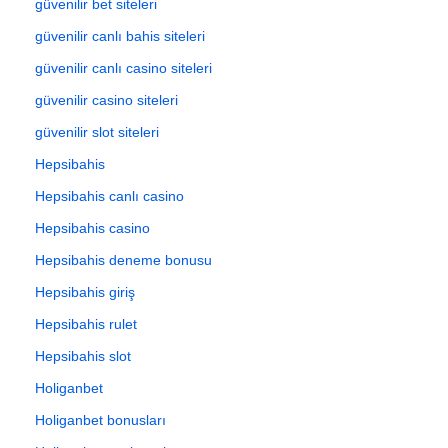
güvenilir bet siteleri
güvenilir canlı bahis siteleri
güvenilir canlı casino siteleri
güvenilir casino siteleri
güvenilir slot siteleri
Hepsibahis
Hepsibahis canlı casino
Hepsibahis casino
Hepsibahis deneme bonusu
Hepsibahis giriş
Hepsibahis rulet
Hepsibahis slot
Holiganbet
Holiganbet bonusları