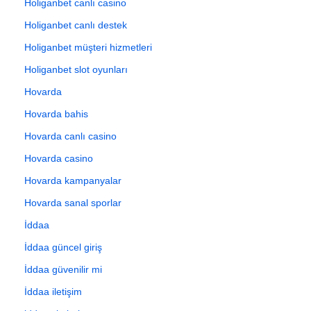
Holiganbet canlı casino
Holiganbet canlı destek
Holiganbet müşteri hizmetleri
Holiganbet slot oyunları
Hovarda
Hovarda bahis
Hovarda canlı casino
Hovarda casino
Hovarda kampanyalar
Hovarda sanal sporlar
İddaa
İddaa güncel giriş
İddaa güvenilir mi
İddaa iletişim