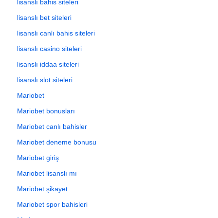
lisanslı bahis siteleri
lisanslı bet siteleri
lisanslı canlı bahis siteleri
lisanslı casino siteleri
lisanslı iddaa siteleri
lisanslı slot siteleri
Mariobet
Mariobet bonusları
Mariobet canlı bahisler
Mariobet deneme bonusu
Mariobet giriş
Mariobet lisanslı mı
Mariobet şikayet
Mariobet spor bahisleri