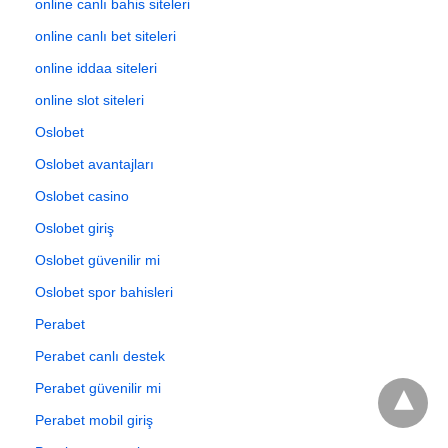
online canlı bahis siteleri
online canlı bet siteleri
online iddaa siteleri
online slot siteleri
Oslobet
Oslobet avantajları
Oslobet casino
Oslobet giriş
Oslobet güvenilir mi
Oslobet spor bahisleri
Perabet
Perabet canlı destek
Perabet güvenilir mi
Perabet mobil giriş