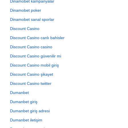
Dinamobet kampanyalar
Dinamobet poker
Dinamobet sanal sporlar
Discount Casino
Discount Casino canlı bahisler
Discount Casino casino
Discount Casino güvenilir mi
Discount Casino mobil giriş
Discount Casino şikayet
Discount Casino twitter
Dumanbet
Dumanbet giriş
Dumanbet giriş adresi
Dumanbet iletişim