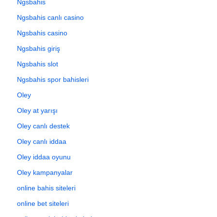
Ngsbahis
Ngsbahis canlı casino
Ngsbahis casino
Ngsbahis giriş
Ngsbahis slot
Ngsbahis spor bahisleri
Oley
Oley at yarışı
Oley canlı destek
Oley canlı iddaa
Oley iddaa oyunu
Oley kampanyalar
online bahis siteleri
online bet siteleri