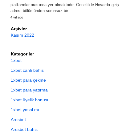
platformlar arasında yer almaktadır. Genellikle Hovarda giriş
adresi bölümünden sorunsuz bir…
4 yıl ago
Arşivler
Kasım 2022
Kategoriler
1xbet
1xbet canlı bahis
1xbet para çekme
1xbet para yatırma
1xbet üyelik bonusu
1xbet yasal mı
Aresbet
Aresbet bahis