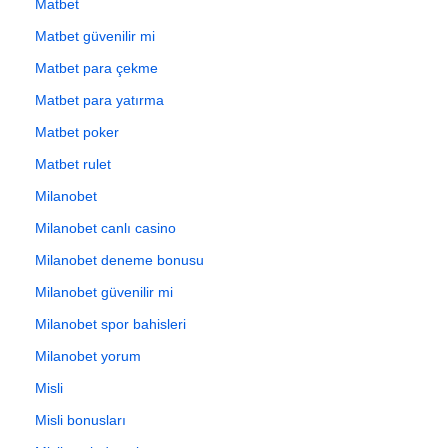
Matbet
Matbet güvenilir mi
Matbet para çekme
Matbet para yatırma
Matbet poker
Matbet rulet
Milanobet
Milanobet canlı casino
Milanobet deneme bonusu
Milanobet güvenilir mi
Milanobet spor bahisleri
Milanobet yorum
Misli
Misli bonusları