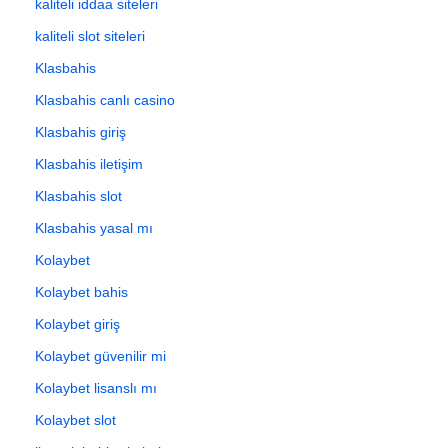
kaliteli iddaa siteleri
kaliteli slot siteleri
Klasbahis
Klasbahis canlı casino
Klasbahis giriş
Klasbahis iletişim
Klasbahis slot
Klasbahis yasal mı
Kolaybet
Kolaybet bahis
Kolaybet giriş
Kolaybet güvenilir mi
Kolaybet lisanslı mı
Kolaybet slot