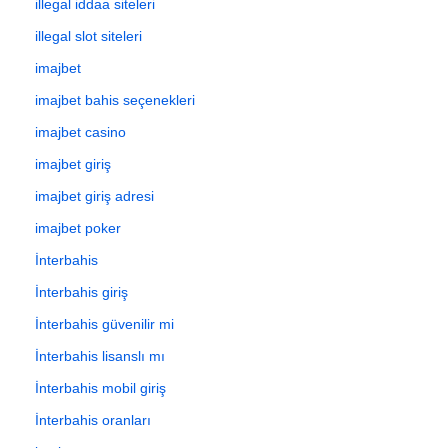
illegal iddaa siteleri
illegal slot siteleri
imajbet
imajbet bahis seçenekleri
imajbet casino
imajbet giriş
imajbet giriş adresi
imajbet poker
İnterbahis
İnterbahis giriş
İnterbahis güvenilir mi
İnterbahis lisanslı mı
İnterbahis mobil giriş
İnterbahis oranları