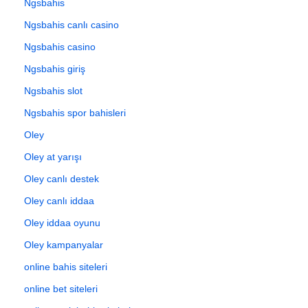
Ngsbahis
Ngsbahis canlı casino
Ngsbahis casino
Ngsbahis giriş
Ngsbahis slot
Ngsbahis spor bahisleri
Oley
Oley at yarışı
Oley canlı destek
Oley canlı iddaa
Oley iddaa oyunu
Oley kampanyalar
online bahis siteleri
online bet siteleri