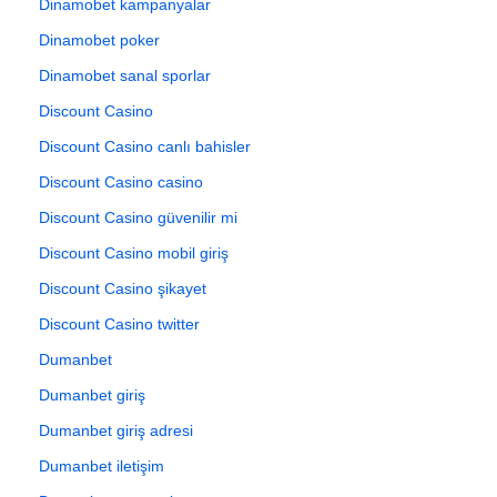
Dinamobet kampanyalar
Dinamobet poker
Dinamobet sanal sporlar
Discount Casino
Discount Casino canlı bahisler
Discount Casino casino
Discount Casino güvenilir mi
Discount Casino mobil giriş
Discount Casino şikayet
Discount Casino twitter
Dumanbet
Dumanbet giriş
Dumanbet giriş adresi
Dumanbet iletişim