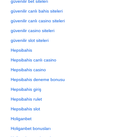
güvenilir bet siteleri
güvenilir canlı bahis siteleri
güvenilir canlı casino siteleri
güvenilir casino siteleri
güvenilir slot siteleri
Hepsibahis
Hepsibahis canlı casino
Hepsibahis casino
Hepsibahis deneme bonusu
Hepsibahis giriş
Hepsibahis rulet
Hepsibahis slot
Holiganbet
Holiganbet bonusları