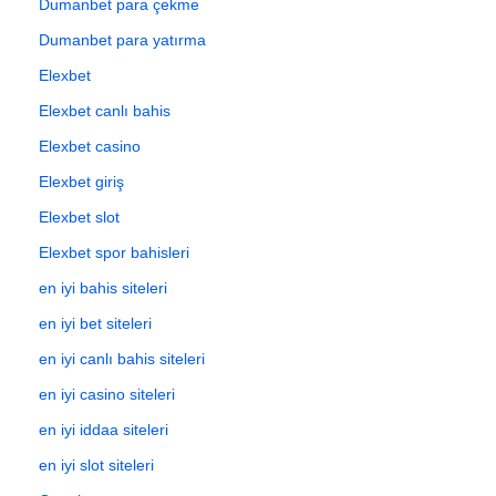
Dumanbet para çekme
Dumanbet para yatırma
Elexbet
Elexbet canlı bahis
Elexbet casino
Elexbet giriş
Elexbet slot
Elexbet spor bahisleri
en iyi bahis siteleri
en iyi bet siteleri
en iyi canlı bahis siteleri
en iyi casino siteleri
en iyi iddaa siteleri
en iyi slot siteleri