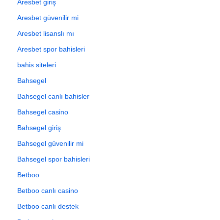
Aresbet giriş
Aresbet güvenilir mi
Aresbet lisanslı mı
Aresbet spor bahisleri
bahis siteleri
Bahsegel
Bahsegel canlı bahisler
Bahsegel casino
Bahsegel giriş
Bahsegel güvenilir mi
Bahsegel spor bahisleri
Betboo
Betboo canlı casino
Betboo canlı destek