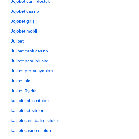
Jojobet canlı destek
Jojobet casino
Jojobet giriş
Jojobet mobil
Julibet
Julibet canlı casino
Julibet nasıl bir site
Julibet promosyonları
Julibet slot
Julibet üyelik
kaliteli bahis siteleri
kaliteli bet siteleri
kaliteli canlı bahis siteleri
kaliteli casino siteleri