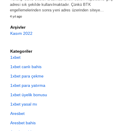
adresi sık şekilde kullanılmaktadır. Çünkü BTK
engellemelerinden sonra yeni adres üzerinden siteye…
4 yıl ago
Arşivler
Kasım 2022
Kategoriler
1xbet
1xbet canlı bahis
1xbet para çekme
1xbet para yatırma
1xbet üyelik bonusu
1xbet yasal mı
Aresbet
Aresbet bahis