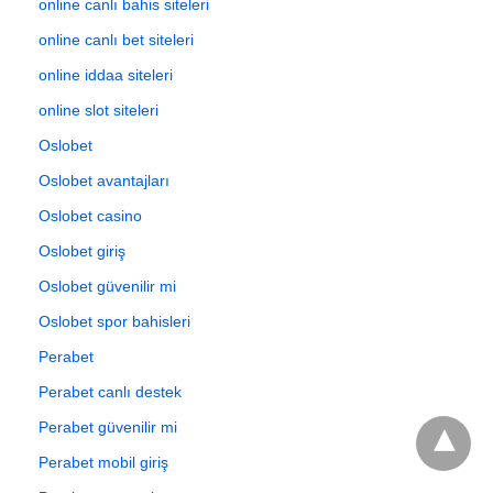
online canlı bahis siteleri
online canlı bet siteleri
online iddaa siteleri
online slot siteleri
Oslobet
Oslobet avantajları
Oslobet casino
Oslobet giriş
Oslobet güvenilir mi
Oslobet spor bahisleri
Perabet
Perabet canlı destek
Perabet güvenilir mi
Perabet mobil giriş