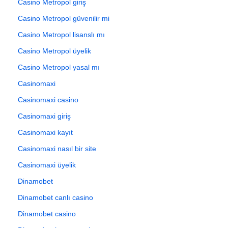
Casino Metropol giriş
Casino Metropol güvenilir mi
Casino Metropol lisanslı mı
Casino Metropol üyelik
Casino Metropol yasal mı
Casinomaxi
Casinomaxi casino
Casinomaxi giriş
Casinomaxi kayıt
Casinomaxi nasıl bir site
Casinomaxi üyelik
Dinamobet
Dinamobet canlı casino
Dinamobet casino