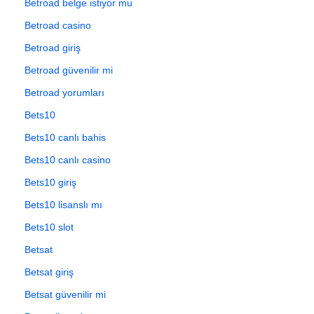
Betroad belge istiyor mu
Betroad casino
Betroad giriş
Betroad güvenilir mi
Betroad yorumları
Bets10
Bets10 canlı bahis
Bets10 canlı casino
Bets10 giriş
Bets10 lisanslı mı
Bets10 slot
Betsat
Betsat giriş
Betsat güvenilir mi