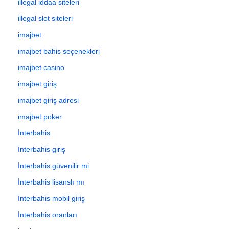
illegal iddaa siteleri
illegal slot siteleri
imajbet
imajbet bahis seçenekleri
imajbet casino
imajbet giriş
imajbet giriş adresi
imajbet poker
İnterbahis
İnterbahis giriş
İnterbahis güvenilir mi
İnterbahis lisanslı mı
İnterbahis mobil giriş
İnterbahis oranları