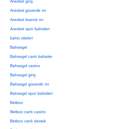
Aresbet giriş
Aresbet güvenilir mi
Aresbet lisanslı mı
Aresbet spor bahisleri
bahis siteleri
Bahsegel
Bahsegel canlı bahisler
Bahsegel casino
Bahsegel giriş
Bahsegel güvenilir mi
Bahsegel spor bahisleri
Betboo
Betboo canlı casino
Betboo canlı destek