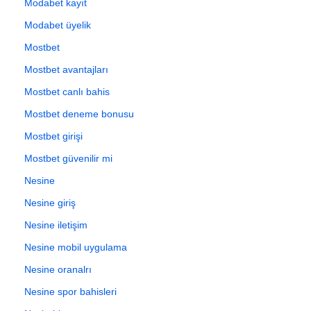
Modabet kayıt
Modabet üyelik
Mostbet
Mostbet avantajları
Mostbet canlı bahis
Mostbet deneme bonusu
Mostbet girişi
Mostbet güvenilir mi
Nesine
Nesine giriş
Nesine iletişim
Nesine mobil uygulama
Nesine oranalrı
Nesine spor bahisleri