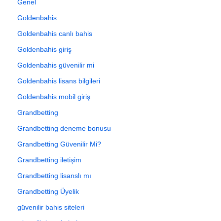
Genel
Goldenbahis
Goldenbahis canlı bahis
Goldenbahis giriş
Goldenbahis güvenilir mi
Goldenbahis lisans bilgileri
Goldenbahis mobil giriş
Grandbetting
Grandbetting deneme bonusu
Grandbetting Güvenilir Mi?
Grandbetting iletişim
Grandbetting lisanslı mı
Grandbetting Üyelik
güvenilir bahis siteleri