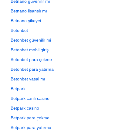
Betnano güvenilir mi
Betnano lisanslı mı
Betnano şikayet
Betonbet
Betonbet güvenilir mi
Betonbet mobil giriş
Betonbet para çekme
Betonbet para yatırma
Betonbet yasal mı
Betpark
Betpark canlı casino
Betpark casino
Betpark para çekme
Betpark para yatırma