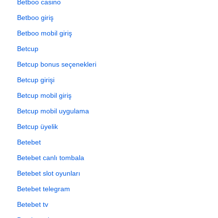
Betboo casino
Betboo giriş
Betboo mobil giriş
Betcup
Betcup bonus seçenekleri
Betcup girişi
Betcup mobil giriş
Betcup mobil uygulama
Betcup üyelik
Betebet
Betebet canlı tombala
Betebet slot oyunları
Betebet telegram
Betebet tv