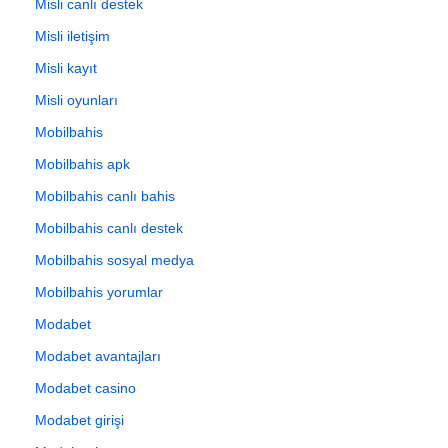
Misli canlı destek
Misli iletişim
Misli kayıt
Misli oyunları
Mobilbahis
Mobilbahis apk
Mobilbahis canlı bahis
Mobilbahis canlı destek
Mobilbahis sosyal medya
Mobilbahis yorumlar
Modabet
Modabet avantajları
Modabet casino
Modabet girişi