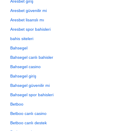
Aresbet giriş
Aresbet güvenilir mi
Aresbet lisanslı mı
Aresbet spor bahisleri
bahis siteleri
Bahsegel
Bahsegel canlı bahisler
Bahsegel casino
Bahsegel giriş
Bahsegel güvenilir mi
Bahsegel spor bahisleri
Betboo
Betboo canlı casino
Betboo canlı destek