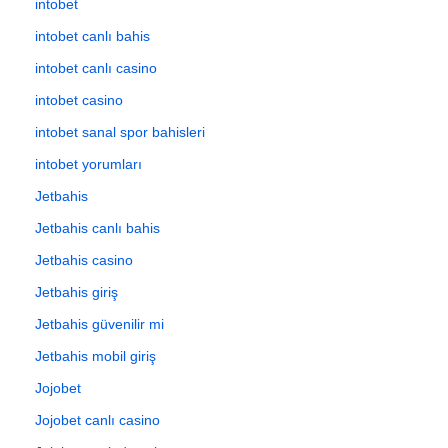
intobet
intobet canlı bahis
intobet canlı casino
intobet casino
intobet sanal spor bahisleri
intobet yorumları
Jetbahis
Jetbahis canlı bahis
Jetbahis casino
Jetbahis giriş
Jetbahis güvenilir mi
Jetbahis mobil giriş
Jojobet
Jojobet canlı casino