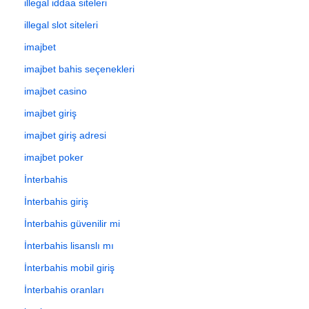
illegal iddaa siteleri
illegal slot siteleri
imajbet
imajbet bahis seçenekleri
imajbet casino
imajbet giriş
imajbet giriş adresi
imajbet poker
İnterbahis
İnterbahis giriş
İnterbahis güvenilir mi
İnterbahis lisanslı mı
İnterbahis mobil giriş
İnterbahis oranları