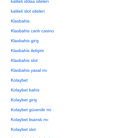
kaliteli iddaa siteleri
kaliteli slot siteleri
Klasbahis
Klasbahis canlı casino
Klasbahis giriş
Klasbahis iletişim
Klasbahis slot
Klasbahis yasal mı
Kolaybet
Kolaybet bahis
Kolaybet giriş
Kolaybet güvenilir mi
Kolaybet lisanslı mı
Kolaybet slot