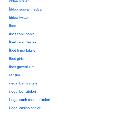
iddaa siteleri
İddaa sosyal medya
İddaa twitter
İlbet
İlbet canlı bahis
İlbet canlı destek
İlbet firma bilgileri
İlbet giriş
İlbet güvenilir mi
iletişim
illegal bahis siteleri
illegal bet siteleri
illegal canlı casino siteleri
illegal casino siteleri