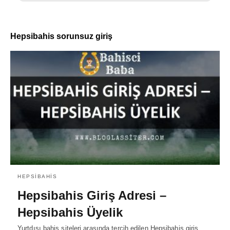
Hepsibahis sorunsuz giriş
HEPSIBAHIS
Hepsibahis Giriş Adresi –
Hepsibahis Üyelik
Yurtdışı bahis siteleri arasında tercih edilen Hepsibahis giriş