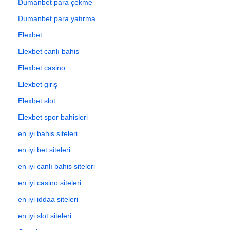
Dumanbet para çekme
Dumanbet para yatırma
Elexbet
Elexbet canlı bahis
Elexbet casino
Elexbet giriş
Elexbet slot
Elexbet spor bahisleri
en iyi bahis siteleri
en iyi bet siteleri
en iyi canlı bahis siteleri
en iyi casino siteleri
en iyi iddaa siteleri
en iyi slot siteleri