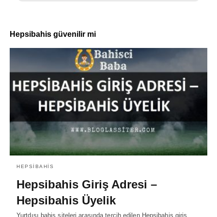
Hepsibahis güvenilir mi
HEPSIBAHIS
Hepsibahis Giriş Adresi –
Hepsibahis Üyelik
Yurtdışı bahis siteleri arasında tercih edilen Hepsibahis giriş