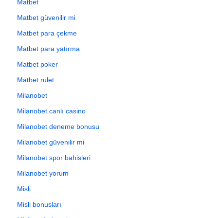
Matbet
Matbet güvenilir mi
Matbet para çekme
Matbet para yatırma
Matbet poker
Matbet rulet
Milanobet
Milanobet canlı casino
Milanobet deneme bonusu
Milanobet güvenilir mi
Milanobet spor bahisleri
Milanobet yorum
Misli
Misli bonusları