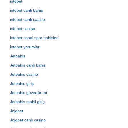
intobet
intobet canlı bahis
intobet canlı casino
intobet casino
intobet sanal spor bahisleri
intobet yorumları
Jetbahis
Jetbahis canlı bahis
Jetbahis casino
Jetbahis giriş
Jetbahis güvenilir mi
Jetbahis mobil giriş
Jojobet
Jojobet canlı casino