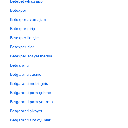
Betebet whatsapp
Betexper
Betexper avantajları
Betexper giriş
Betexper iletişim
Betexper slot
Betexper sosyal medya
Betgaranti
Betgaranti casino
Betgaranti mobil giriş
Betgaranti para çekme
Betgaranti para yatırma
Betgaranti şikayet
Betgaranti slot oyunları