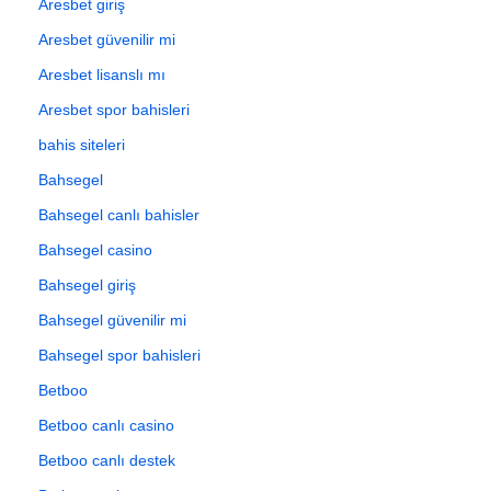
Aresbet giriş
Aresbet güvenilir mi
Aresbet lisanslı mı
Aresbet spor bahisleri
bahis siteleri
Bahsegel
Bahsegel canlı bahisler
Bahsegel casino
Bahsegel giriş
Bahsegel güvenilir mi
Bahsegel spor bahisleri
Betboo
Betboo canlı casino
Betboo canlı destek