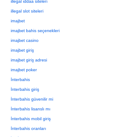
illegal iddaa siteleri
illegal slot siteleri
imajbet
imajbet bahis seçenekleri
imajbet casino
imajbet giriş
imajbet giriş adresi
imajbet poker
İnterbahis
İnterbahis giriş
İnterbahis güvenilir mi
İnterbahis lisanslı mı
İnterbahis mobil giriş
İnterbahis oranları