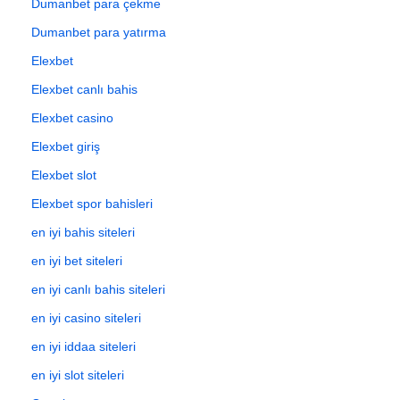
Dumanbet para çekme
Dumanbet para yatırma
Elexbet
Elexbet canlı bahis
Elexbet casino
Elexbet giriş
Elexbet slot
Elexbet spor bahisleri
en iyi bahis siteleri
en iyi bet siteleri
en iyi canlı bahis siteleri
en iyi casino siteleri
en iyi iddaa siteleri
en iyi slot siteleri