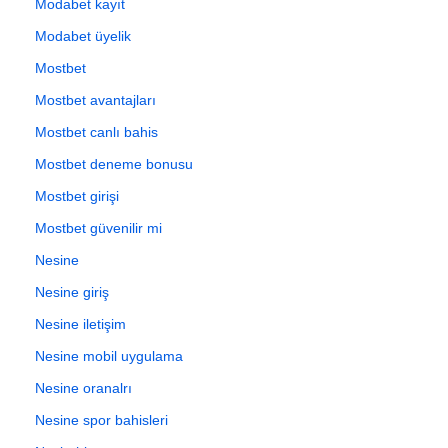
Modabet kayıt
Modabet üyelik
Mostbet
Mostbet avantajları
Mostbet canlı bahis
Mostbet deneme bonusu
Mostbet girişi
Mostbet güvenilir mi
Nesine
Nesine giriş
Nesine iletişim
Nesine mobil uygulama
Nesine oranalrı
Nesine spor bahisleri