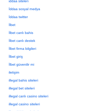
iddaa siteleri
İddaa sosyal medya
İddaa twitter
İlbet
İlbet canlı bahis
İlbet canlı destek
İlbet firma bilgileri
İlbet giriş
İlbet güvenilir mi
iletişim
illegal bahis siteleri
illegal bet siteleri
illegal canlı casino siteleri
illegal casino siteleri