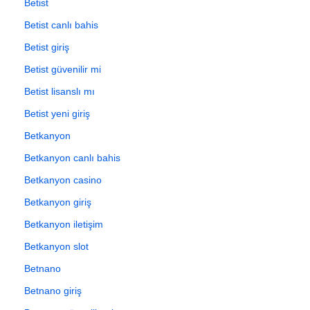
Betist
Betist canlı bahis
Betist giriş
Betist güvenilir mi
Betist lisanslı mı
Betist yeni giriş
Betkanyon
Betkanyon canlı bahis
Betkanyon casino
Betkanyon giriş
Betkanyon iletişim
Betkanyon slot
Betnano
Betnano giriş