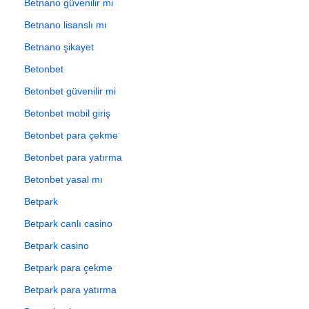
Betnano güvenilir mi
Betnano lisanslı mı
Betnano şikayet
Betonbet
Betonbet güvenilir mi
Betonbet mobil giriş
Betonbet para çekme
Betonbet para yatırma
Betonbet yasal mı
Betpark
Betpark canlı casino
Betpark casino
Betpark para çekme
Betpark para yatırma