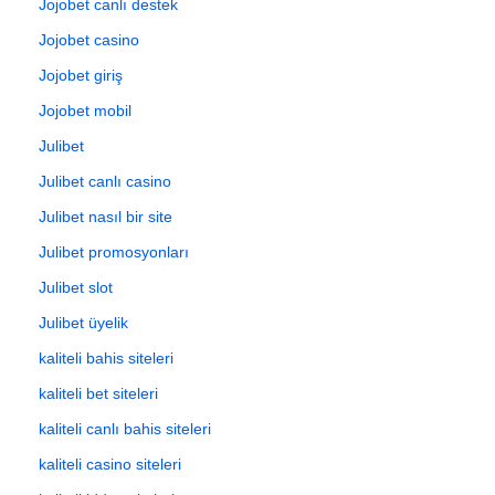
Jojobet canlı destek
Jojobet casino
Jojobet giriş
Jojobet mobil
Julibet
Julibet canlı casino
Julibet nasıl bir site
Julibet promosyonları
Julibet slot
Julibet üyelik
kaliteli bahis siteleri
kaliteli bet siteleri
kaliteli canlı bahis siteleri
kaliteli casino siteleri