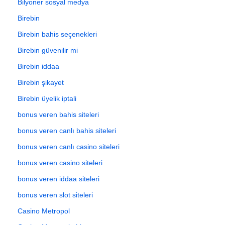
Bilyoner sosyal medya
Birebin
Birebin bahis seçenekleri
Birebin güvenilir mi
Birebin iddaa
Birebin şikayet
Birebin üyelik iptali
bonus veren bahis siteleri
bonus veren canlı bahis siteleri
bonus veren canlı casino siteleri
bonus veren casino siteleri
bonus veren iddaa siteleri
bonus veren slot siteleri
Casino Metropol