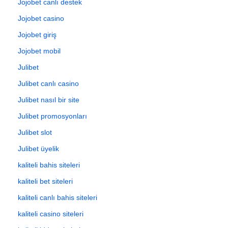
Jojobet canlı destek
Jojobet casino
Jojobet giriş
Jojobet mobil
Julibet
Julibet canlı casino
Julibet nasıl bir site
Julibet promosyonları
Julibet slot
Julibet üyelik
kaliteli bahis siteleri
kaliteli bet siteleri
kaliteli canlı bahis siteleri
kaliteli casino siteleri