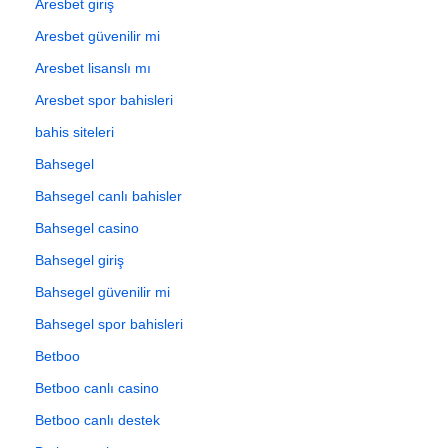
Aresbet giriş
Aresbet güvenilir mi
Aresbet lisanslı mı
Aresbet spor bahisleri
bahis siteleri
Bahsegel
Bahsegel canlı bahisler
Bahsegel casino
Bahsegel giriş
Bahsegel güvenilir mi
Bahsegel spor bahisleri
Betboo
Betboo canlı casino
Betboo canlı destek