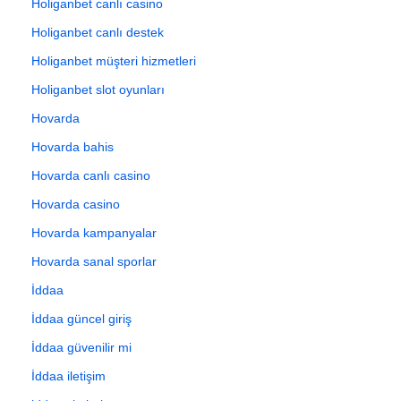
Holiganbet canlı casino
Holiganbet canlı destek
Holiganbet müşteri hizmetleri
Holiganbet slot oyunları
Hovarda
Hovarda bahis
Hovarda canlı casino
Hovarda casino
Hovarda kampanyalar
Hovarda sanal sporlar
İddaa
İddaa güncel giriş
İddaa güvenilir mi
İddaa iletişim