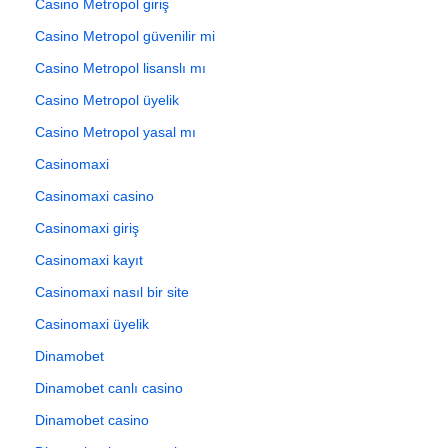
Casino Metropol giriş
Casino Metropol güvenilir mi
Casino Metropol lisanslı mı
Casino Metropol üyelik
Casino Metropol yasal mı
Casinomaxi
Casinomaxi casino
Casinomaxi giriş
Casinomaxi kayıt
Casinomaxi nasıl bir site
Casinomaxi üyelik
Dinamobet
Dinamobet canlı casino
Dinamobet casino