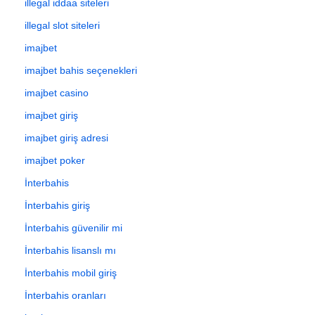
illegal iddaa siteleri
illegal slot siteleri
imajbet
imajbet bahis seçenekleri
imajbet casino
imajbet giriş
imajbet giriş adresi
imajbet poker
İnterbahis
İnterbahis giriş
İnterbahis güvenilir mi
İnterbahis lisanslı mı
İnterbahis mobil giriş
İnterbahis oranları