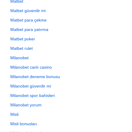
Matbet
Matbet güvenilir mi
Matbet para çekme
Matbet para yatırma
Matbet poker
Matbet rulet
Milanobet
Milanobet canlı casino
Milanobet deneme bonusu
Milanobet güvenilir mi
Milanobet spor bahisleri
Milanobet yorum
Misli
Misli bonusları