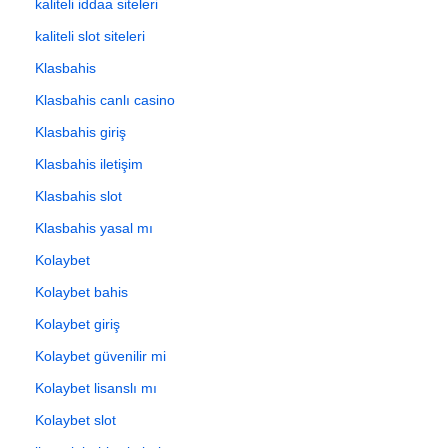
kaliteli iddaa siteleri
kaliteli slot siteleri
Klasbahis
Klasbahis canlı casino
Klasbahis giriş
Klasbahis iletişim
Klasbahis slot
Klasbahis yasal mı
Kolaybet
Kolaybet bahis
Kolaybet giriş
Kolaybet güvenilir mi
Kolaybet lisanslı mı
Kolaybet slot