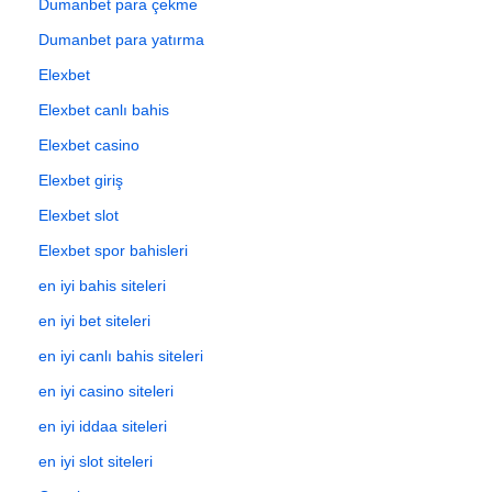
Dumanbet para çekme
Dumanbet para yatırma
Elexbet
Elexbet canlı bahis
Elexbet casino
Elexbet giriş
Elexbet slot
Elexbet spor bahisleri
en iyi bahis siteleri
en iyi bet siteleri
en iyi canlı bahis siteleri
en iyi casino siteleri
en iyi iddaa siteleri
en iyi slot siteleri