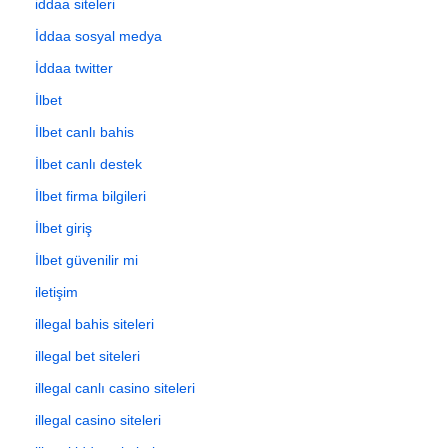
iddaa siteleri
İddaa sosyal medya
İddaa twitter
İlbet
İlbet canlı bahis
İlbet canlı destek
İlbet firma bilgileri
İlbet giriş
İlbet güvenilir mi
iletişim
illegal bahis siteleri
illegal bet siteleri
illegal canlı casino siteleri
illegal casino siteleri