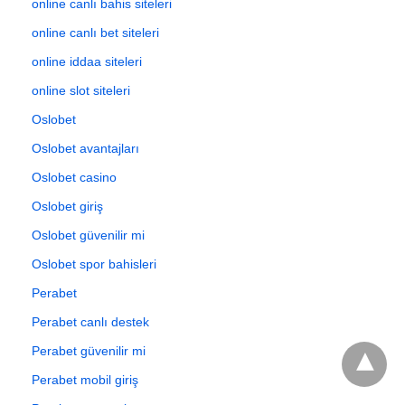
online canlı bahis siteleri
online canlı bet siteleri
online iddaa siteleri
online slot siteleri
Oslobet
Oslobet avantajları
Oslobet casino
Oslobet giriş
Oslobet güvenilir mi
Oslobet spor bahisleri
Perabet
Perabet canlı destek
Perabet güvenilir mi
Perabet mobil giriş