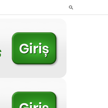
Typ
your
sea
que
and
hit
ente