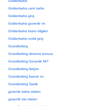
Goldenbahis
Goldenbahis canlı bahis
Goldenbahis giriş
Goldenbahis güvenilir mi
Goldenbahis lisans bilgileri
Goldenbahis mobil giriş
Grandbetting
Grandbetting deneme bonusu
Grandbetting Güvenilir Mi?
Grandbetting iletişim
Grandbetting lisanslı mı
Grandbetting Üyelik
güvenilir bahis siteleri
güvenilir bet siteleri