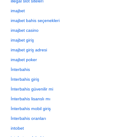
illegal slot siteleri
imajbet
imajbet bahis seçenekleri
imajbet casino
imajbet giriş
imajbet giriş adresi
imajbet poker
İnterbahis
İnterbahis giriş
İnterbahis güvenilir mi
İnterbahis lisanslı mı
İnterbahis mobil giriş
İnterbahis oranları
intobet