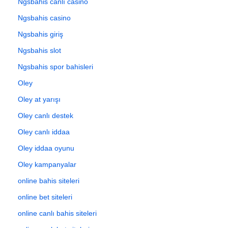
Ngsbahis canlı casino
Ngsbahis casino
Ngsbahis giriş
Ngsbahis slot
Ngsbahis spor bahisleri
Oley
Oley at yarışı
Oley canlı destek
Oley canlı iddaa
Oley iddaa oyunu
Oley kampanyalar
online bahis siteleri
online bet siteleri
online canlı bahis siteleri