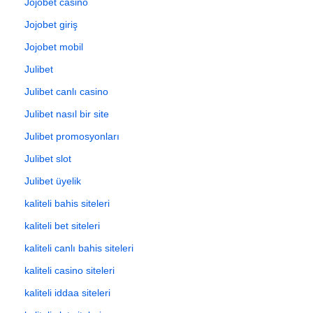
Jojobet casino
Jojobet giriş
Jojobet mobil
Julibet
Julibet canlı casino
Julibet nasıl bir site
Julibet promosyonları
Julibet slot
Julibet üyelik
kaliteli bahis siteleri
kaliteli bet siteleri
kaliteli canlı bahis siteleri
kaliteli casino siteleri
kaliteli iddaa siteleri