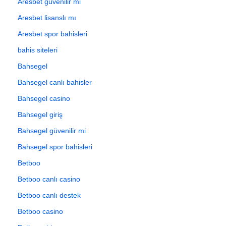
Aresbet güvenilir mi
Aresbet lisanslı mı
Aresbet spor bahisleri
bahis siteleri
Bahsegel
Bahsegel canlı bahisler
Bahsegel casino
Bahsegel giriş
Bahsegel güvenilir mi
Bahsegel spor bahisleri
Betboo
Betboo canlı casino
Betboo canlı destek
Betboo casino