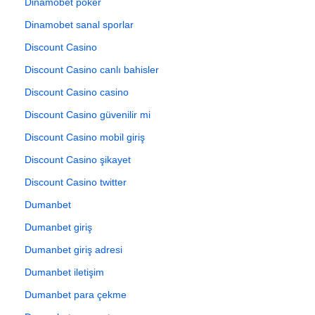
Dinamobet poker
Dinamobet sanal sporlar
Discount Casino
Discount Casino canlı bahisler
Discount Casino casino
Discount Casino güvenilir mi
Discount Casino mobil giriş
Discount Casino şikayet
Discount Casino twitter
Dumanbet
Dumanbet giriş
Dumanbet giriş adresi
Dumanbet iletişim
Dumanbet para çekme