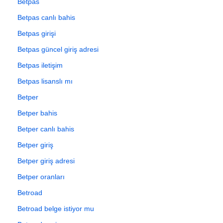
Betpas
Betpas canlı bahis
Betpas girişi
Betpas güncel giriş adresi
Betpas iletişim
Betpas lisanslı mı
Betper
Betper bahis
Betper canlı bahis
Betper giriş
Betper giriş adresi
Betper oranları
Betroad
Betroad belge istiyor mu