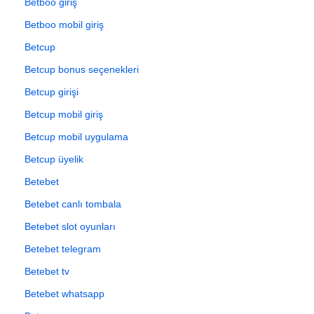
Betboo giriş
Betboo mobil giriş
Betcup
Betcup bonus seçenekleri
Betcup girişi
Betcup mobil giriş
Betcup mobil uygulama
Betcup üyelik
Betebet
Betebet canlı tombala
Betebet slot oyunları
Betebet telegram
Betebet tv
Betebet whatsapp