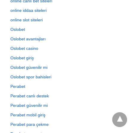
online canlı bet siteleri
online iddaa siteleri
online slot siteleri
Oslobet
Oslobet avantajları
Oslobet casino
Oslobet giriş
Oslobet güvenilir mi
Oslobet spor bahisleri
Perabet
Perabet canlı destek
Perabet güvenilir mi
Perabet mobil giriş
Perabet para çekme