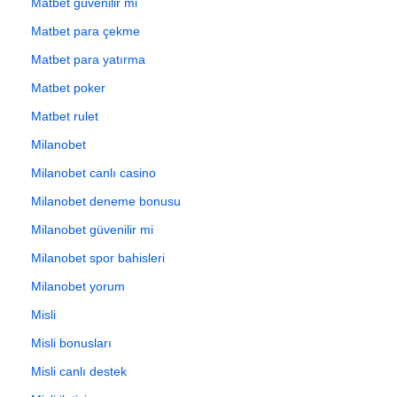
Matbet güvenilir mi
Matbet para çekme
Matbet para yatırma
Matbet poker
Matbet rulet
Milanobet
Milanobet canlı casino
Milanobet deneme bonusu
Milanobet güvenilir mi
Milanobet spor bahisleri
Milanobet yorum
Misli
Misli bonusları
Misli canlı destek