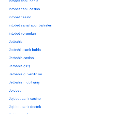
intobet canlı bahis
intobet canlı casino
intobet casino
intobet sanal spor bahisleri
intobet yorumları
Jetbahis
Jetbahis canlı bahis
Jetbahis casino
Jetbahis giriş
Jetbahis güvenilir mi
Jetbahis mobil giriş
Jojobet
Jojobet canlı casino
Jojobet canlı destek