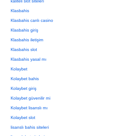
kaliteli slot siteleri
Klasbahis
Klasbahis canlı casino
Klasbahis giriş
Klasbahis iletişim
Klasbahis slot
Klasbahis yasal mı
Kolaybet
Kolaybet bahis
Kolaybet giriş
Kolaybet güvenilir mi
Kolaybet lisanslı mı
Kolaybet slot
lisanslı bahis siteleri