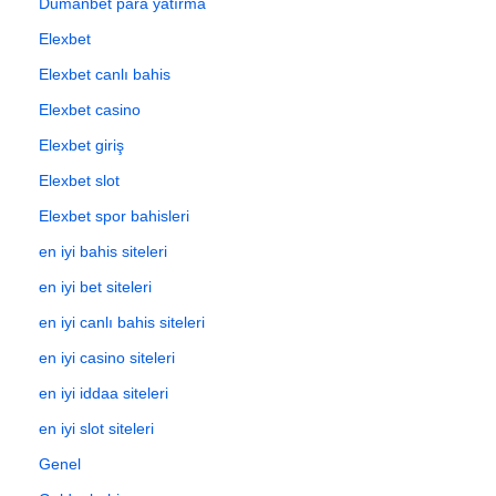
Dumanbet para yatırma
Elexbet
Elexbet canlı bahis
Elexbet casino
Elexbet giriş
Elexbet slot
Elexbet spor bahisleri
en iyi bahis siteleri
en iyi bet siteleri
en iyi canlı bahis siteleri
en iyi casino siteleri
en iyi iddaa siteleri
en iyi slot siteleri
Genel