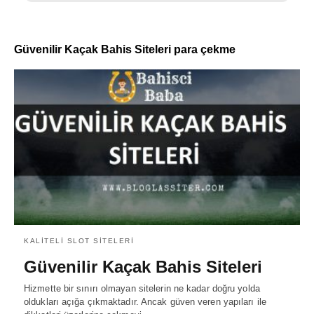
Güvenilir Kaçak Bahis Siteleri para çekme
KALITELI SLOT SITELERI
Güvenilir Kaçak Bahis Siteleri
Hizmette bir sınırı olmayan sitelerin ne kadar doğru yolda
oldukları açığa çıkmaktadır. Ancak güven veren yapıları ile