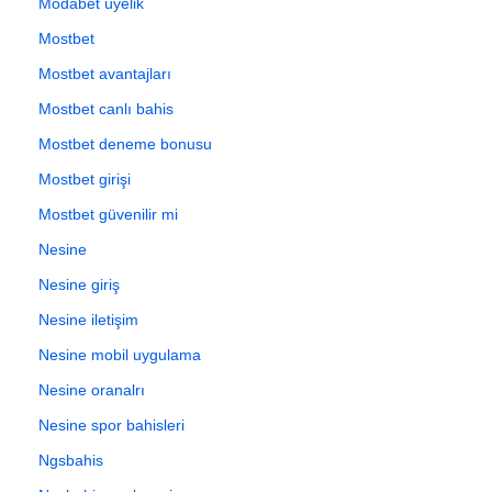
Modabet üyelik
Mostbet
Mostbet avantajları
Mostbet canlı bahis
Mostbet deneme bonusu
Mostbet girişi
Mostbet güvenilir mi
Nesine
Nesine giriş
Nesine iletişim
Nesine mobil uygulama
Nesine oranalrı
Nesine spor bahisleri
Ngsbahis