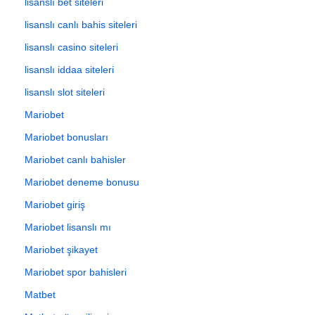
lisanslı bet siteleri
lisanslı canlı bahis siteleri
lisanslı casino siteleri
lisanslı iddaa siteleri
lisanslı slot siteleri
Mariobet
Mariobet bonusları
Mariobet canlı bahisler
Mariobet deneme bonusu
Mariobet giriş
Mariobet lisanslı mı
Mariobet şikayet
Mariobet spor bahisleri
Matbet