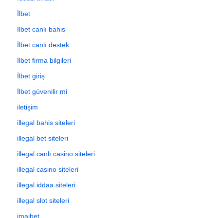
İlbet
İlbet canlı bahis
İlbet canlı destek
İlbet firma bilgileri
İlbet giriş
İlbet güvenilir mi
iletişim
illegal bahis siteleri
illegal bet siteleri
illegal canlı casino siteleri
illegal casino siteleri
illegal iddaa siteleri
illegal slot siteleri
imajbet