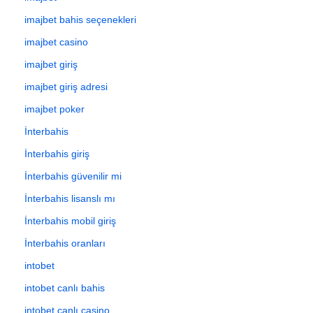
imajbet bahis seçenekleri
imajbet casino
imajbet giriş
imajbet giriş adresi
imajbet poker
İnterbahis
İnterbahis giriş
İnterbahis güvenilir mi
İnterbahis lisanslı mı
İnterbahis mobil giriş
İnterbahis oranları
intobet
intobet canlı bahis
intobet canlı casino