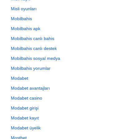
Misli oyunları
Mobilbahis
Mobilbahis apk
Mobilbahis canlı bahis
Mobilbahis canlı destek
Mobilbahis sosyal medya
Mobilbahis yorumlar
Modabet
Modabet avantajları
Modabet casino
Modabet girişi
Modabet kayıt
Modabet üyelik
Mostbet