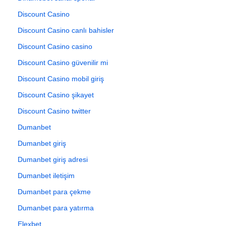
Discount Casino
Discount Casino canlı bahisler
Discount Casino casino
Discount Casino güvenilir mi
Discount Casino mobil giriş
Discount Casino şikayet
Discount Casino twitter
Dumanbet
Dumanbet giriş
Dumanbet giriş adresi
Dumanbet iletişim
Dumanbet para çekme
Dumanbet para yatırma
Elexbet