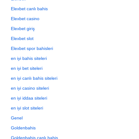
Elexbet canlı bahis
Elexbet casino
Elexbet giriş
Elexbet slot
Elexbet spor bahisleri
en iyi bahis siteleri
en iyi bet siteleri
en iyi canlı bahis siteleri
en iyi casino siteleri
en iyi iddaa siteleri
en iyi slot siteleri
Genel
Goldenbahis
Goldenbahis canlı bahis