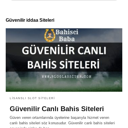
Güvenilir iddaa Siteleri
LISANSLI SLOT SITELERI
Güvenilir Canlı Bahis Siteleri
Güven veren ortamlarında üyelerine başarıyla hizmet veren
canlı bahis siteleri söz konusudur. Güvenilir canlı bahis siteleri