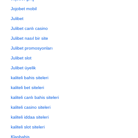
Jojobet mobil
Julibet
Julibet canlı casino
Julibet nasıl bir site
Julibet promosyonları
Julibet slot
Julibet üyelik
kaliteli bahis siteleri
kaliteli bet siteleri
kaliteli canlı bahis siteleri
kaliteli casino siteleri
kaliteli iddaa siteleri
kaliteli slot siteleri
Klasbahis