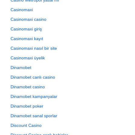
Casino Metropol yasal mı
Casinomaxi
Casinomaxi casino
Casinomaxi giriş
Casinomaxi kayıt
Casinomaxi nasıl bir site
Casinomaxi üyelik
Dinamobet
Dinamobet canlı casino
Dinamobet casino
Dinamobet kampanyalar
Dinamobet poker
Dinamobet sanal sporlar
Discount Casino