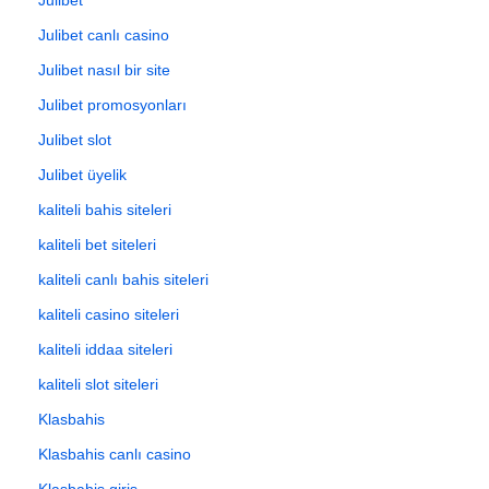
Julibet
Julibet canlı casino
Julibet nasıl bir site
Julibet promosyonları
Julibet slot
Julibet üyelik
kaliteli bahis siteleri
kaliteli bet siteleri
kaliteli canlı bahis siteleri
kaliteli casino siteleri
kaliteli iddaa siteleri
kaliteli slot siteleri
Klasbahis
Klasbahis canlı casino