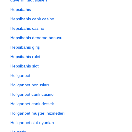
güvenilir slot siteleri
Hepsibahis
Hepsibahis canlı casino
Hepsibahis casino
Hepsibahis deneme bonusu
Hepsibahis giriş
Hepsibahis rulet
Hepsibahis slot
Holiganbet
Holiganbet bonusları
Holiganbet canlı casino
Holiganbet canlı destek
Holiganbet müşteri hizmetleri
Holiganbet slot oyunları