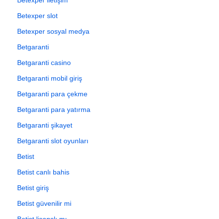
Betexper iletişim
Betexper slot
Betexper sosyal medya
Betgaranti
Betgaranti casino
Betgaranti mobil giriş
Betgaranti para çekme
Betgaranti para yatırma
Betgaranti şikayet
Betgaranti slot oyunları
Betist
Betist canlı bahis
Betist giriş
Betist güvenilir mi