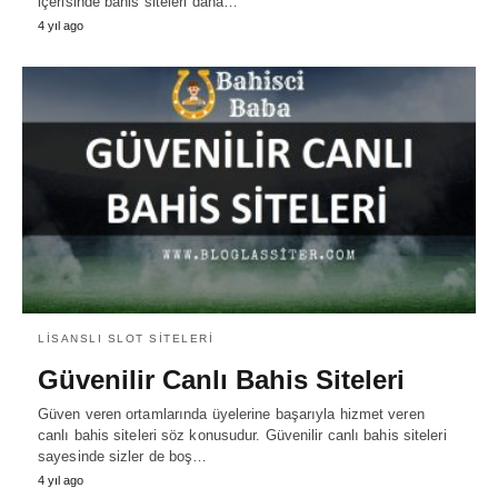
içerisinde bahis siteleri daha…
4 yıl ago
LISANSLI SLOT SITELERI
Güvenilir Canlı Bahis Siteleri
Güven veren ortamlarında üyelerine başarıyla hizmet veren
canlı bahis siteleri söz konusudur. Güvenilir canlı bahis siteleri
sayesinde sizler de boş…
4 yıl ago