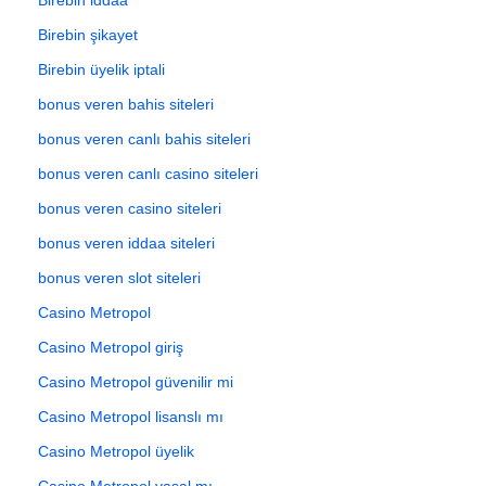
Birebin iddaa
Birebin şikayet
Birebin üyelik iptali
bonus veren bahis siteleri
bonus veren canlı bahis siteleri
bonus veren canlı casino siteleri
bonus veren casino siteleri
bonus veren iddaa siteleri
bonus veren slot siteleri
Casino Metropol
Casino Metropol giriş
Casino Metropol güvenilir mi
Casino Metropol lisanslı mı
Casino Metropol üyelik