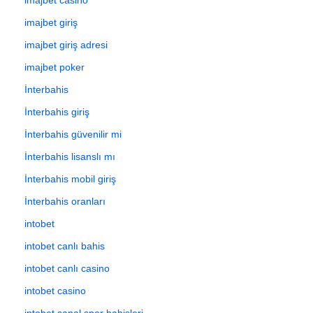
imajbet casino
imajbet giriş
imajbet giriş adresi
imajbet poker
İnterbahis
İnterbahis giriş
İnterbahis güvenilir mi
İnterbahis lisanslı mı
İnterbahis mobil giriş
İnterbahis oranları
intobet
intobet canlı bahis
intobet canlı casino
intobet casino