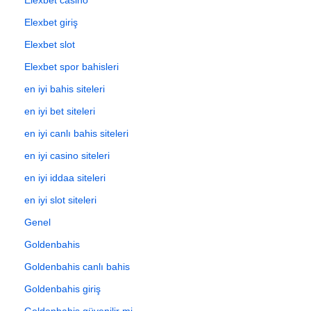
Elexbet casino
Elexbet giriş
Elexbet slot
Elexbet spor bahisleri
en iyi bahis siteleri
en iyi bet siteleri
en iyi canlı bahis siteleri
en iyi casino siteleri
en iyi iddaa siteleri
en iyi slot siteleri
Genel
Goldenbahis
Goldenbahis canlı bahis
Goldenbahis giriş