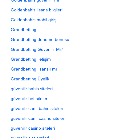
Goldenbahis güvenilir mi
Goldenbahis lisans bilgileri
Goldenbahis mobil giriş
Grandbetting
Grandbetting deneme bonusu
Grandbetting Güvenilir Mi?
Grandbetting iletişim
Grandbetting lisanslı mı
Grandbetting Üyelik
güvenilir bahis siteleri
güvenilir bet siteleri
güvenilir canlı bahis siteleri
güvenilir canlı casino siteleri
güvenilir casino siteleri