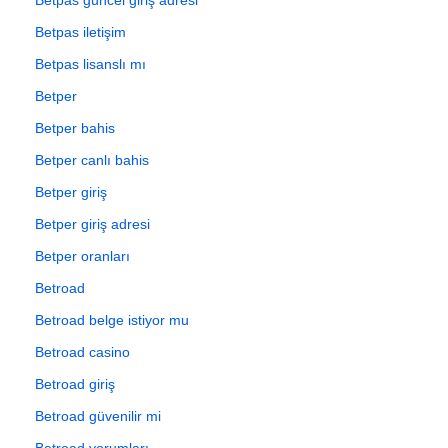
Betpas güncel giriş adresi
Betpas iletişim
Betpas lisanslı mı
Betper
Betper bahis
Betper canlı bahis
Betper giriş
Betper giriş adresi
Betper oranları
Betroad
Betroad belge istiyor mu
Betroad casino
Betroad giriş
Betroad güvenilir mi