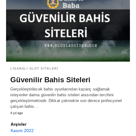
LISANSLI SLOT SITELERI
Güvenilir Bahis Siteleri
Gerçekleştirilecek bahis oyunlarından kazanç sağlamak
isteyenler daima güvenilir bahis siteleri arasından tercihini
gerçekleştirmektedir. Dikkat çekmekte son derece profesyonel
çalışan bahis…
4 yıl ago
Arşivler
Kasım 2022