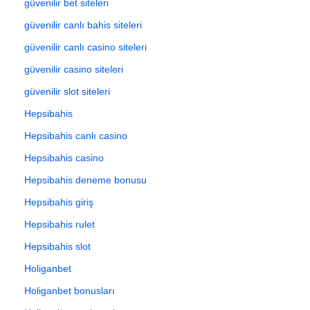
güvenilir bet siteleri
güvenilir canlı bahis siteleri
güvenilir canlı casino siteleri
güvenilir casino siteleri
güvenilir slot siteleri
Hepsibahis
Hepsibahis canlı casino
Hepsibahis casino
Hepsibahis deneme bonusu
Hepsibahis giriş
Hepsibahis rulet
Hepsibahis slot
Holiganbet
Holiganbet bonusları