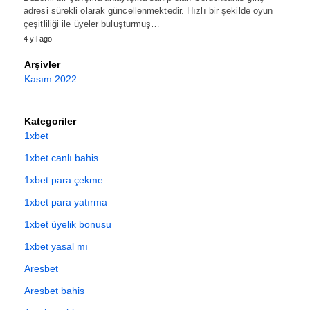
adresi sürekli olarak güncellenmektedir. Hızlı bir şekilde oyun
çeşitliliği ile üyeler buluşturmuş…
4 yıl ago
Arşivler
Kasım 2022
Kategoriler
1xbet
1xbet canlı bahis
1xbet para çekme
1xbet para yatırma
1xbet üyelik bonusu
1xbet yasal mı
Aresbet
Aresbet bahis