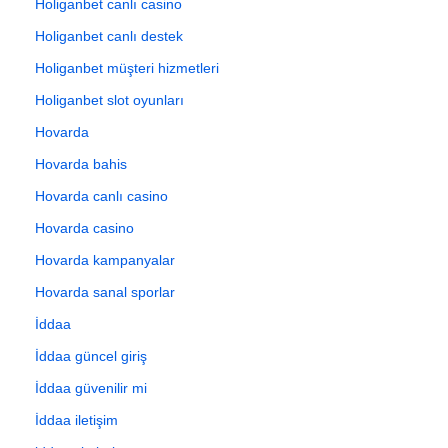
Holiganbet canlı casino
Holiganbet canlı destek
Holiganbet müşteri hizmetleri
Holiganbet slot oyunları
Hovarda
Hovarda bahis
Hovarda canlı casino
Hovarda casino
Hovarda kampanyalar
Hovarda sanal sporlar
İddaa
İddaa güncel giriş
İddaa güvenilir mi
İddaa iletişim