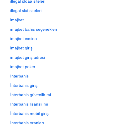
illegal iddaa siteleri
illegal slot siteleri
imajbet
imajbet bahis seçenekleri
imajbet casino
imajbet giriş
imajbet giriş adresi
imajbet poker
İnterbahis
İnterbahis giriş
İnterbahis güvenilir mi
İnterbahis lisanslı mı
İnterbahis mobil giriş
İnterbahis oranları