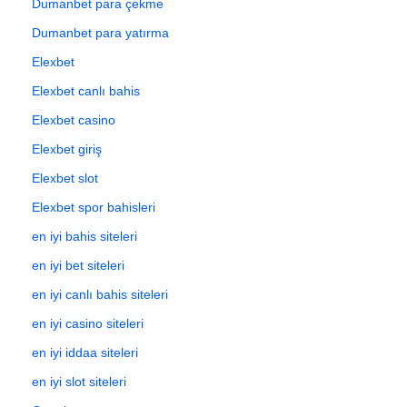
Dumanbet para çekme
Dumanbet para yatırma
Elexbet
Elexbet canlı bahis
Elexbet casino
Elexbet giriş
Elexbet slot
Elexbet spor bahisleri
en iyi bahis siteleri
en iyi bet siteleri
en iyi canlı bahis siteleri
en iyi casino siteleri
en iyi iddaa siteleri
en iyi slot siteleri