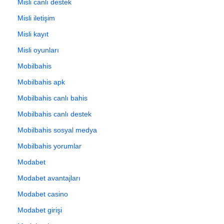
Misli canlı destek
Misli iletişim
Misli kayıt
Misli oyunları
Mobilbahis
Mobilbahis apk
Mobilbahis canlı bahis
Mobilbahis canlı destek
Mobilbahis sosyal medya
Mobilbahis yorumlar
Modabet
Modabet avantajları
Modabet casino
Modabet girişi