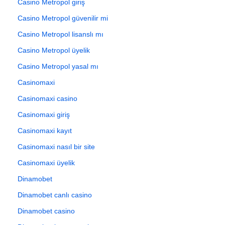
Casino Metropol giriş
Casino Metropol güvenilir mi
Casino Metropol lisanslı mı
Casino Metropol üyelik
Casino Metropol yasal mı
Casinomaxi
Casinomaxi casino
Casinomaxi giriş
Casinomaxi kayıt
Casinomaxi nasıl bir site
Casinomaxi üyelik
Dinamobet
Dinamobet canlı casino
Dinamobet casino