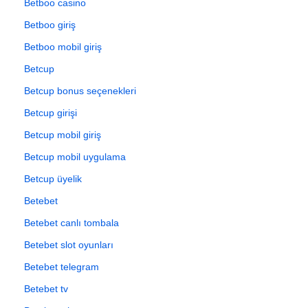
Betboo casino
Betboo giriş
Betboo mobil giriş
Betcup
Betcup bonus seçenekleri
Betcup girişi
Betcup mobil giriş
Betcup mobil uygulama
Betcup üyelik
Betebet
Betebet canlı tombala
Betebet slot oyunları
Betebet telegram
Betebet tv