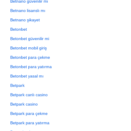
Betnano güvenilir mi
Betnano lisanslı mı
Betnano şikayet
Betonbet
Betonbet güvenilir mi
Betonbet mobil giriş
Betonbet para çekme
Betonbet para yatırma
Betonbet yasal mı
Betpark
Betpark canlı casino
Betpark casino
Betpark para çekme
Betpark para yatırma