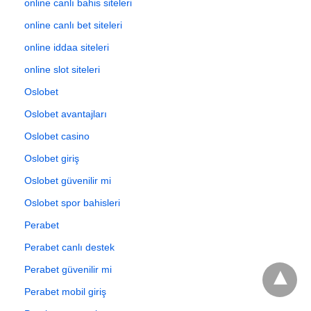
online canlı bahis siteleri
online canlı bet siteleri
online iddaa siteleri
online slot siteleri
Oslobet
Oslobet avantajları
Oslobet casino
Oslobet giriş
Oslobet güvenilir mi
Oslobet spor bahisleri
Perabet
Perabet canlı destek
Perabet güvenilir mi
Perabet mobil giriş