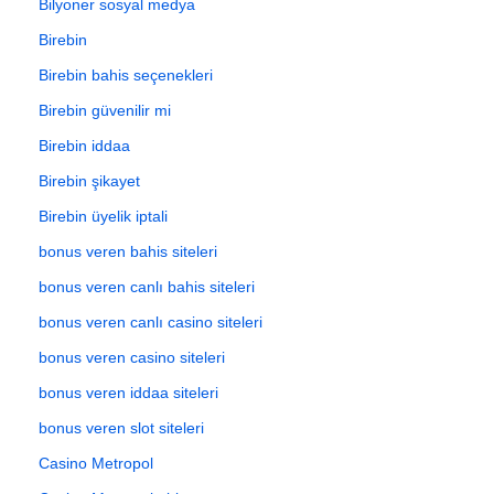
Bilyoner sosyal medya
Birebin
Birebin bahis seçenekleri
Birebin güvenilir mi
Birebin iddaa
Birebin şikayet
Birebin üyelik iptali
bonus veren bahis siteleri
bonus veren canlı bahis siteleri
bonus veren canlı casino siteleri
bonus veren casino siteleri
bonus veren iddaa siteleri
bonus veren slot siteleri
Casino Metropol