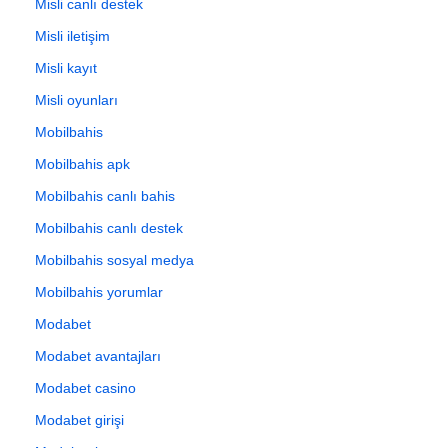
Misli canlı destek
Misli iletişim
Misli kayıt
Misli oyunları
Mobilbahis
Mobilbahis apk
Mobilbahis canlı bahis
Mobilbahis canlı destek
Mobilbahis sosyal medya
Mobilbahis yorumlar
Modabet
Modabet avantajları
Modabet casino
Modabet girişi