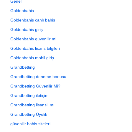
Genel
Goldenbahis
Goldenbahis canlı bahis
Goldenbahis giriş
Goldenbahis güvenilir mi
Goldenbahis lisans bilgileri
Goldenbahis mobil giriş
Grandbetting
Grandbetting deneme bonusu
Grandbetting Güvenilir Mi?
Grandbetting iletişim
Grandbetting lisanslı mı
Grandbetting Üyelik
güvenilir bahis siteleri