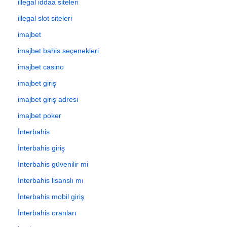
illegal iddaa siteleri
illegal slot siteleri
imajbet
imajbet bahis seçenekleri
imajbet casino
imajbet giriş
imajbet giriş adresi
imajbet poker
İnterbahis
İnterbahis giriş
İnterbahis güvenilir mi
İnterbahis lisanslı mı
İnterbahis mobil giriş
İnterbahis oranları