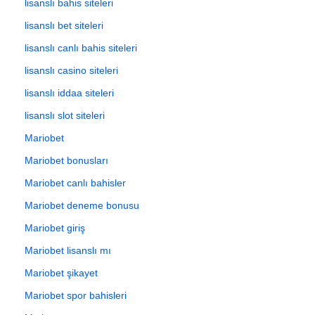
lisanslı bahis siteleri
lisanslı bet siteleri
lisanslı canlı bahis siteleri
lisanslı casino siteleri
lisanslı iddaa siteleri
lisanslı slot siteleri
Mariobet
Mariobet bonusları
Mariobet canlı bahisler
Mariobet deneme bonusu
Mariobet giriş
Mariobet lisanslı mı
Mariobet şikayet
Mariobet spor bahisleri