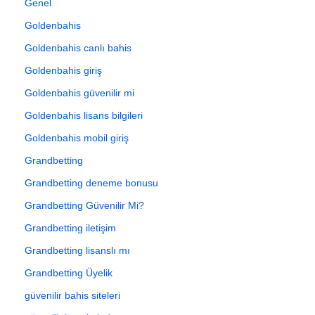
Genel
Goldenbahis
Goldenbahis canlı bahis
Goldenbahis giriş
Goldenbahis güvenilir mi
Goldenbahis lisans bilgileri
Goldenbahis mobil giriş
Grandbetting
Grandbetting deneme bonusu
Grandbetting Güvenilir Mi?
Grandbetting iletişim
Grandbetting lisanslı mı
Grandbetting Üyelik
güvenilir bahis siteleri