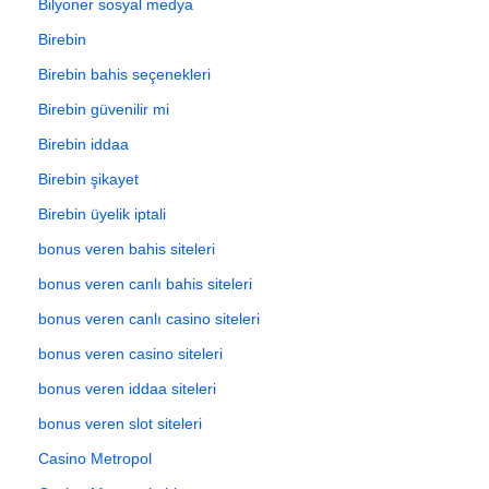
Bilyoner sosyal medya
Birebin
Birebin bahis seçenekleri
Birebin güvenilir mi
Birebin iddaa
Birebin şikayet
Birebin üyelik iptali
bonus veren bahis siteleri
bonus veren canlı bahis siteleri
bonus veren canlı casino siteleri
bonus veren casino siteleri
bonus veren iddaa siteleri
bonus veren slot siteleri
Casino Metropol