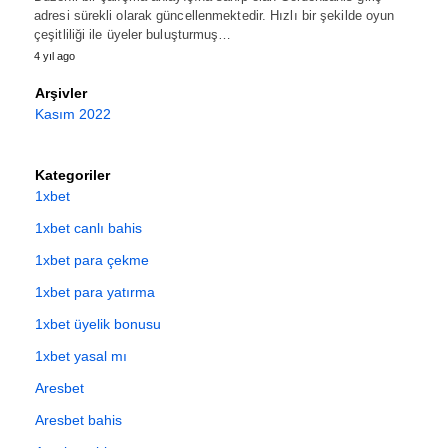
adresi sürekli olarak güncellenmektedir. Hızlı bir şekilde oyun
çeşitliliği ile üyeler buluşturmuş…
4 yıl ago
Arşivler
Kasım 2022
Kategoriler
1xbet
1xbet canlı bahis
1xbet para çekme
1xbet para yatırma
1xbet üyelik bonusu
1xbet yasal mı
Aresbet
Aresbet bahis