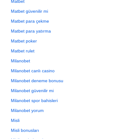
Matbet
Matbet güvenilir mi
Matbet para çekme
Matbet para yatırma
Matbet poker
Matbet rulet
Milanobet
Milanobet canlı casino
Milanobet deneme bonusu
Milanobet güvenilir mi
Milanobet spor bahisleri
Milanobet yorum
Misli
Misli bonusları