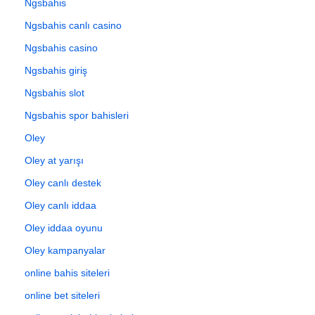
Ngsbahis
Ngsbahis canlı casino
Ngsbahis casino
Ngsbahis giriş
Ngsbahis slot
Ngsbahis spor bahisleri
Oley
Oley at yarışı
Oley canlı destek
Oley canlı iddaa
Oley iddaa oyunu
Oley kampanyalar
online bahis siteleri
online bet siteleri