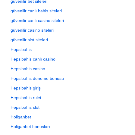
güvenilir bet siteleri
güvenilir canlı bahis siteleri
güvenilir canlı casino siteleri
güvenilir casino siteleri
güvenilir slot siteleri
Hepsibahis
Hepsibahis canlı casino
Hepsibahis casino
Hepsibahis deneme bonusu
Hepsibahis giriş
Hepsibahis rulet
Hepsibahis slot
Holiganbet
Holiganbet bonusları