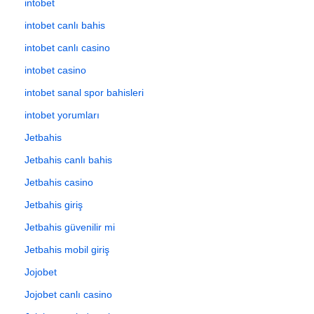
intobet
intobet canlı bahis
intobet canlı casino
intobet casino
intobet sanal spor bahisleri
intobet yorumları
Jetbahis
Jetbahis canlı bahis
Jetbahis casino
Jetbahis giriş
Jetbahis güvenilir mi
Jetbahis mobil giriş
Jojobet
Jojobet canlı casino