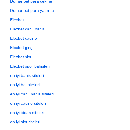
Dumanbet para çekme
Dumanbet para yatırma
Elexbet
Elexbet canlı bahis
Elexbet casino
Elexbet giriş
Elexbet slot
Elexbet spor bahisleri
en iyi bahis siteleri
en iyi bet siteleri
en iyi canlı bahis siteleri
en iyi casino siteleri
en iyi iddaa siteleri
en iyi slot siteleri