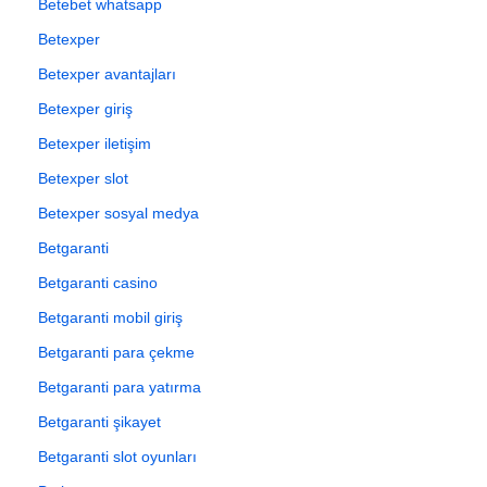
Betebet whatsapp
Betexper
Betexper avantajları
Betexper giriş
Betexper iletişim
Betexper slot
Betexper sosyal medya
Betgaranti
Betgaranti casino
Betgaranti mobil giriş
Betgaranti para çekme
Betgaranti para yatırma
Betgaranti şikayet
Betgaranti slot oyunları