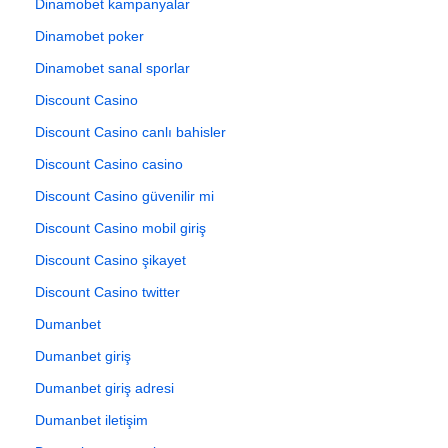
Dinamobet kampanyalar
Dinamobet poker
Dinamobet sanal sporlar
Discount Casino
Discount Casino canlı bahisler
Discount Casino casino
Discount Casino güvenilir mi
Discount Casino mobil giriş
Discount Casino şikayet
Discount Casino twitter
Dumanbet
Dumanbet giriş
Dumanbet giriş adresi
Dumanbet iletişim