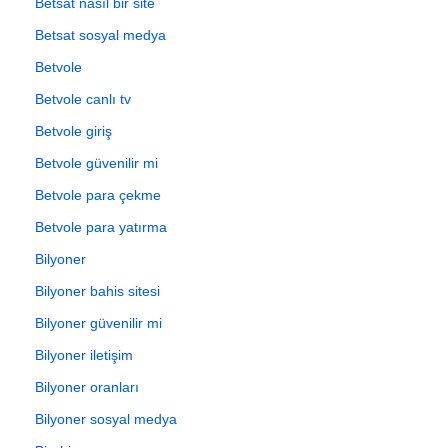
Betsat nasıl bir site
Betsat sosyal medya
Betvole
Betvole canlı tv
Betvole giriş
Betvole güvenilir mi
Betvole para çekme
Betvole para yatırma
Bilyoner
Bilyoner bahis sitesi
Bilyoner güvenilir mi
Bilyoner iletişim
Bilyoner oranları
Bilyoner sosyal medya