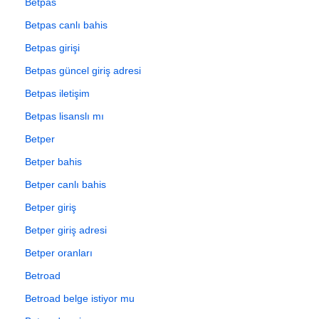
Betpas
Betpas canlı bahis
Betpas girişi
Betpas güncel giriş adresi
Betpas iletişim
Betpas lisanslı mı
Betper
Betper bahis
Betper canlı bahis
Betper giriş
Betper giriş adresi
Betper oranları
Betroad
Betroad belge istiyor mu