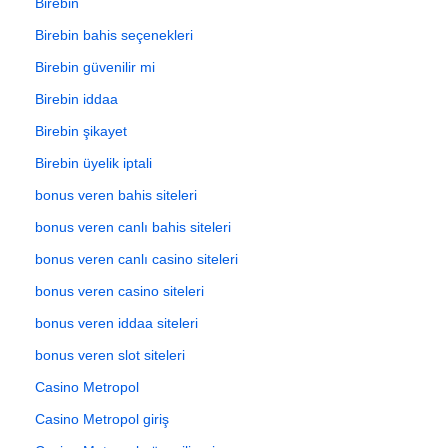
Birebin
Birebin bahis seçenekleri
Birebin güvenilir mi
Birebin iddaa
Birebin şikayet
Birebin üyelik iptali
bonus veren bahis siteleri
bonus veren canlı bahis siteleri
bonus veren canlı casino siteleri
bonus veren casino siteleri
bonus veren iddaa siteleri
bonus veren slot siteleri
Casino Metropol
Casino Metropol giriş