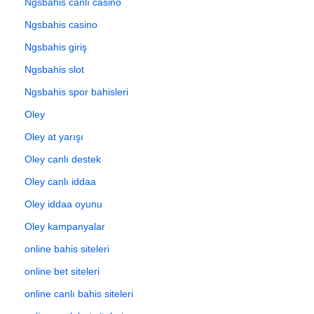
Ngsbahis canlı casino
Ngsbahis casino
Ngsbahis giriş
Ngsbahis slot
Ngsbahis spor bahisleri
Oley
Oley at yarışı
Oley canlı destek
Oley canlı iddaa
Oley iddaa oyunu
Oley kampanyalar
online bahis siteleri
online bet siteleri
online canlı bahis siteleri