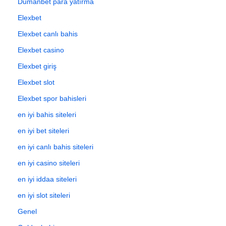
Dumanbet para yatırma
Elexbet
Elexbet canlı bahis
Elexbet casino
Elexbet giriş
Elexbet slot
Elexbet spor bahisleri
en iyi bahis siteleri
en iyi bet siteleri
en iyi canlı bahis siteleri
en iyi casino siteleri
en iyi iddaa siteleri
en iyi slot siteleri
Genel