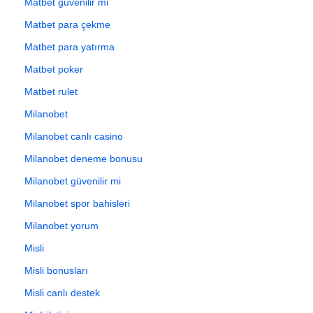
Matbet güvenilir mi
Matbet para çekme
Matbet para yatırma
Matbet poker
Matbet rulet
Milanobet
Milanobet canlı casino
Milanobet deneme bonusu
Milanobet güvenilir mi
Milanobet spor bahisleri
Milanobet yorum
Misli
Misli bonusları
Misli canlı destek