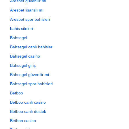
Aresbet güvenilir mi
Aresbet lisanslı mı
Aresbet spor bahisleri
bahis siteleri
Bahsegel
Bahsegel canlı bahisler
Bahsegel casino
Bahsegel giriş
Bahsegel güvenilir mi
Bahsegel spor bahisleri
Betboo
Betboo canlı casino
Betboo canlı destek
Betboo casino