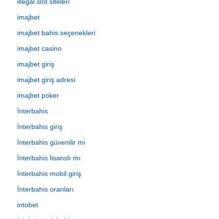
illegal slot siteleri
imajbet
imajbet bahis seçenekleri
imajbet casino
imajbet giriş
imajbet giriş adresi
imajbet poker
İnterbahis
İnterbahis giriş
İnterbahis güvenilir mi
İnterbahis lisanslı mı
İnterbahis mobil giriş
İnterbahis oranları
intobet