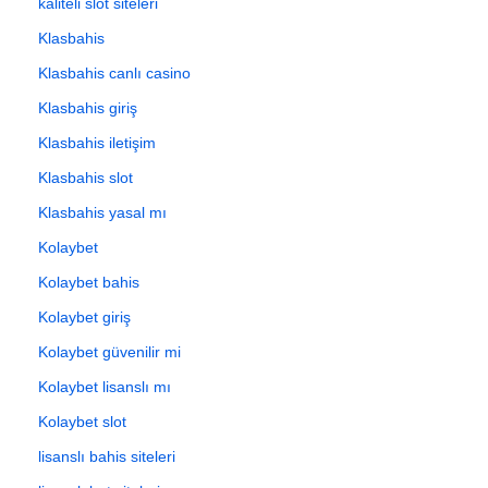
kaliteli slot siteleri
Klasbahis
Klasbahis canlı casino
Klasbahis giriş
Klasbahis iletişim
Klasbahis slot
Klasbahis yasal mı
Kolaybet
Kolaybet bahis
Kolaybet giriş
Kolaybet güvenilir mi
Kolaybet lisanslı mı
Kolaybet slot
lisanslı bahis siteleri