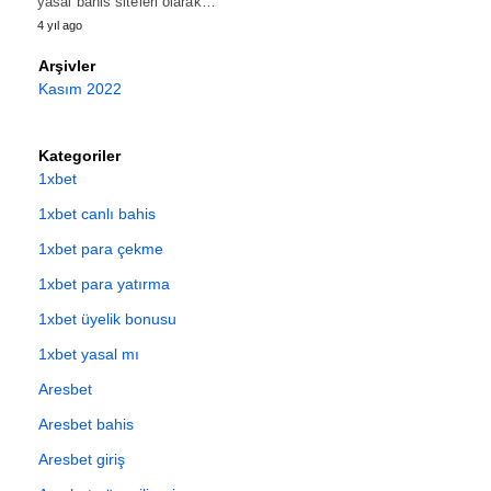
yasal bahis siteleri olarak…
4 yıl ago
Arşivler
Kasım 2022
Kategoriler
1xbet
1xbet canlı bahis
1xbet para çekme
1xbet para yatırma
1xbet üyelik bonusu
1xbet yasal mı
Aresbet
Aresbet bahis
Aresbet giriş