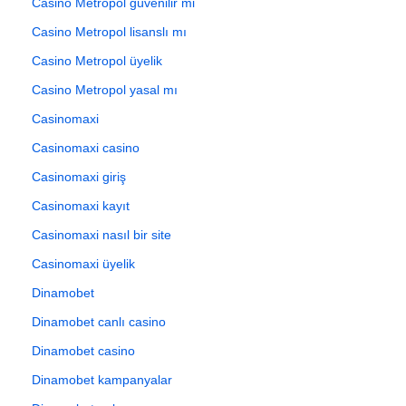
Casino Metropol güvenilir mi
Casino Metropol lisanslı mı
Casino Metropol üyelik
Casino Metropol yasal mı
Casinomaxi
Casinomaxi casino
Casinomaxi giriş
Casinomaxi kayıt
Casinomaxi nasıl bir site
Casinomaxi üyelik
Dinamobet
Dinamobet canlı casino
Dinamobet casino
Dinamobet kampanyalar