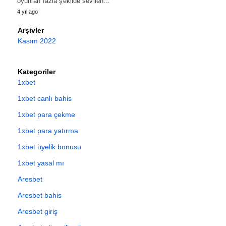
oyunları fazla şekilde sevilen…
4 yıl ago
Arşivler
Kasım 2022
Kategoriler
1xbet
1xbet canlı bahis
1xbet para çekme
1xbet para yatırma
1xbet üyelik bonusu
1xbet yasal mı
Aresbet
Aresbet bahis
Aresbet giriş