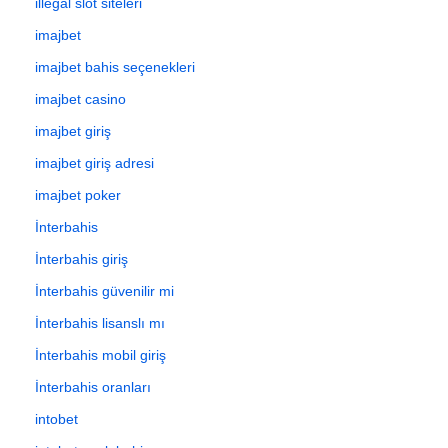
illegal slot siteleri
imajbet
imajbet bahis seçenekleri
imajbet casino
imajbet giriş
imajbet giriş adresi
imajbet poker
İnterbahis
İnterbahis giriş
İnterbahis güvenilir mi
İnterbahis lisanslı mı
İnterbahis mobil giriş
İnterbahis oranları
intobet