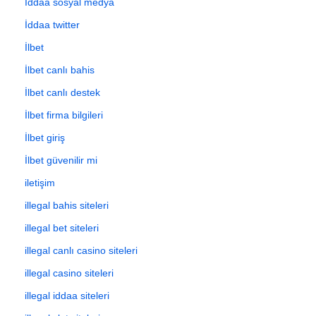
İddaa sosyal medya
İddaa twitter
İlbet
İlbet canlı bahis
İlbet canlı destek
İlbet firma bilgileri
İlbet giriş
İlbet güvenilir mi
iletişim
illegal bahis siteleri
illegal bet siteleri
illegal canlı casino siteleri
illegal casino siteleri
illegal iddaa siteleri