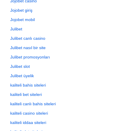
Jojobet casino
Jojobet giriş
Jojobet mobil
Julibet
Julibet canlı casino
Julibet nasıl bir site
Julibet promosyonları
Julibet slot
Julibet üyelik
kaliteli bahis siteleri
kaliteli bet siteleri
kaliteli canlı bahis siteleri
kaliteli casino siteleri
kaliteli iddaa siteleri