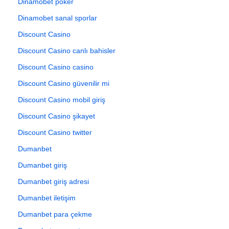
Dinamobet poker
Dinamobet sanal sporlar
Discount Casino
Discount Casino canlı bahisler
Discount Casino casino
Discount Casino güvenilir mi
Discount Casino mobil giriş
Discount Casino şikayet
Discount Casino twitter
Dumanbet
Dumanbet giriş
Dumanbet giriş adresi
Dumanbet iletişim
Dumanbet para çekme