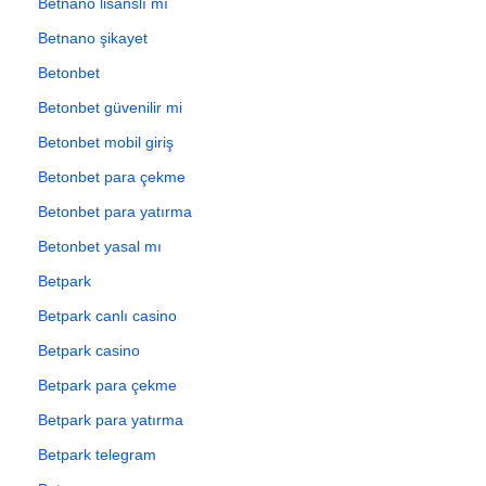
Betnano lisanslı mı
Betnano şikayet
Betonbet
Betonbet güvenilir mi
Betonbet mobil giriş
Betonbet para çekme
Betonbet para yatırma
Betonbet yasal mı
Betpark
Betpark canlı casino
Betpark casino
Betpark para çekme
Betpark para yatırma
Betpark telegram