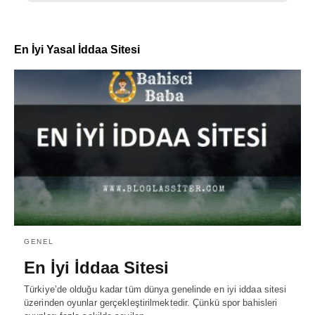
En İyi Yasal İddaa Sitesi
GENEL
En İyi İddaa Sitesi
Türkiye’de olduğu kadar tüm dünya genelinde en iyi iddaa sitesi
üzerinden oyunlar gerçekleştirilmektedir. Çünkü spor bahisleri