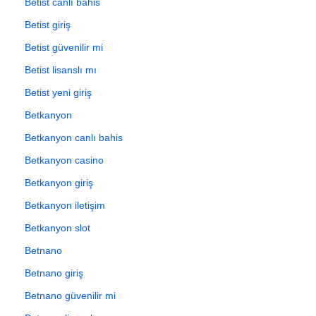
Betist canlı bahis
Betist giriş
Betist güvenilir mi
Betist lisanslı mı
Betist yeni giriş
Betkanyon
Betkanyon canlı bahis
Betkanyon casino
Betkanyon giriş
Betkanyon iletişim
Betkanyon slot
Betnano
Betnano giriş
Betnano güvenilir mi