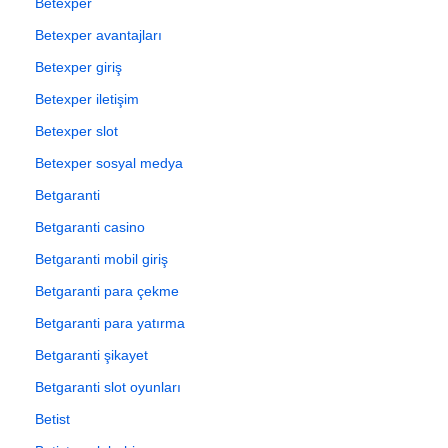
Betexper
Betexper avantajları
Betexper giriş
Betexper iletişim
Betexper slot
Betexper sosyal medya
Betgaranti
Betgaranti casino
Betgaranti mobil giriş
Betgaranti para çekme
Betgaranti para yatırma
Betgaranti şikayet
Betgaranti slot oyunları
Betist