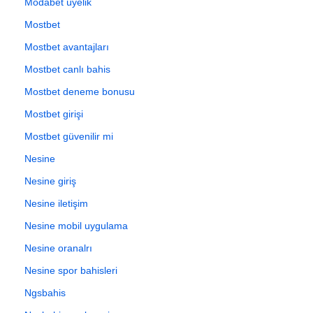
Modabet üyelik
Mostbet
Mostbet avantajları
Mostbet canlı bahis
Mostbet deneme bonusu
Mostbet girişi
Mostbet güvenilir mi
Nesine
Nesine giriş
Nesine iletişim
Nesine mobil uygulama
Nesine oranalrı
Nesine spor bahisleri
Ngsbahis