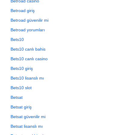
Betroad casino
Betroad giriş
Betroad güvenilir mi
Betroad yorumları
Bets10
Bets10 canlı bahis
Bets10 canlı casino
Bets10 giriş
Bets10 lisanslı mı
Bets10 slot
Betsat
Betsat giriş
Betsat güvenilir mi
Betsat lisanslı mı