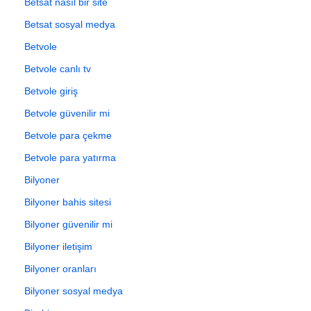
Betsat nasıl bir site
Betsat sosyal medya
Betvole
Betvole canlı tv
Betvole giriş
Betvole güvenilir mi
Betvole para çekme
Betvole para yatırma
Bilyoner
Bilyoner bahis sitesi
Bilyoner güvenilir mi
Bilyoner iletişim
Bilyoner oranları
Bilyoner sosyal medya