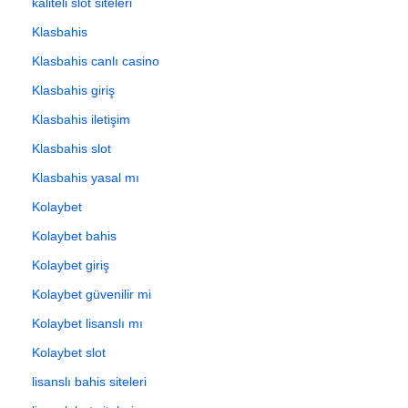
kaliteli slot siteleri
Klasbahis
Klasbahis canlı casino
Klasbahis giriş
Klasbahis iletişim
Klasbahis slot
Klasbahis yasal mı
Kolaybet
Kolaybet bahis
Kolaybet giriş
Kolaybet güvenilir mi
Kolaybet lisanslı mı
Kolaybet slot
lisanslı bahis siteleri