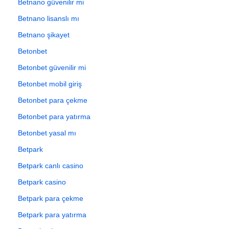
Betnano güvenilir mi
Betnano lisanslı mı
Betnano şikayet
Betonbet
Betonbet güvenilir mi
Betonbet mobil giriş
Betonbet para çekme
Betonbet para yatırma
Betonbet yasal mı
Betpark
Betpark canlı casino
Betpark casino
Betpark para çekme
Betpark para yatırma