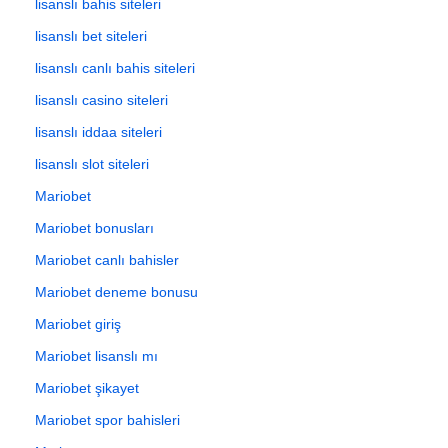
lisanslı bahis siteleri
lisanslı bet siteleri
lisanslı canlı bahis siteleri
lisanslı casino siteleri
lisanslı iddaa siteleri
lisanslı slot siteleri
Mariobet
Mariobet bonusları
Mariobet canlı bahisler
Mariobet deneme bonusu
Mariobet giriş
Mariobet lisanslı mı
Mariobet şikayet
Mariobet spor bahisleri