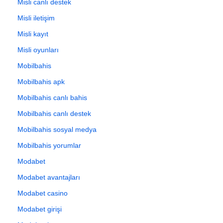
Misli canlı destek
Misli iletişim
Misli kayıt
Misli oyunları
Mobilbahis
Mobilbahis apk
Mobilbahis canlı bahis
Mobilbahis canlı destek
Mobilbahis sosyal medya
Mobilbahis yorumlar
Modabet
Modabet avantajları
Modabet casino
Modabet girişi