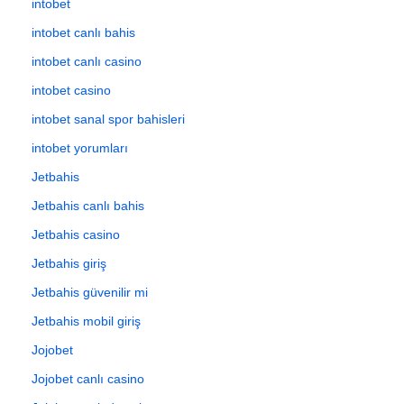
intobet
intobet canlı bahis
intobet canlı casino
intobet casino
intobet sanal spor bahisleri
intobet yorumları
Jetbahis
Jetbahis canlı bahis
Jetbahis casino
Jetbahis giriş
Jetbahis güvenilir mi
Jetbahis mobil giriş
Jojobet
Jojobet canlı casino