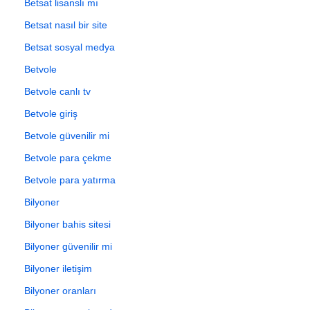
Betsat lisanslı mı
Betsat nasıl bir site
Betsat sosyal medya
Betvole
Betvole canlı tv
Betvole giriş
Betvole güvenilir mi
Betvole para çekme
Betvole para yatırma
Bilyoner
Bilyoner bahis sitesi
Bilyoner güvenilir mi
Bilyoner iletişim
Bilyoner oranları