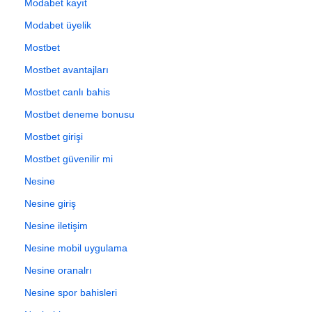
Modabet kayıt
Modabet üyelik
Mostbet
Mostbet avantajları
Mostbet canlı bahis
Mostbet deneme bonusu
Mostbet girişi
Mostbet güvenilir mi
Nesine
Nesine giriş
Nesine iletişim
Nesine mobil uygulama
Nesine oranalrı
Nesine spor bahisleri