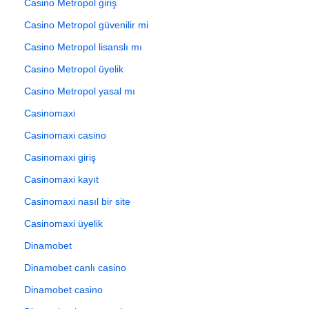
Casino Metropol giriş
Casino Metropol güvenilir mi
Casino Metropol lisanslı mı
Casino Metropol üyelik
Casino Metropol yasal mı
Casinomaxi
Casinomaxi casino
Casinomaxi giriş
Casinomaxi kayıt
Casinomaxi nasıl bir site
Casinomaxi üyelik
Dinamobet
Dinamobet canlı casino
Dinamobet casino