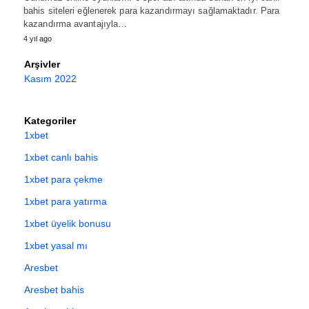
bahis siteleri eğlenerek para kazandırmayı sağlamaktadır. Para
kazandırma avantajıyla…
4 yıl ago
Arşivler
Kasım 2022
Kategoriler
1xbet
1xbet canlı bahis
1xbet para çekme
1xbet para yatırma
1xbet üyelik bonusu
1xbet yasal mı
Aresbet
Aresbet bahis