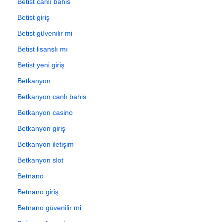
Betist canlı bahis
Betist giriş
Betist güvenilir mi
Betist lisanslı mı
Betist yeni giriş
Betkanyon
Betkanyon canlı bahis
Betkanyon casino
Betkanyon giriş
Betkanyon iletişim
Betkanyon slot
Betnano
Betnano giriş
Betnano güvenilir mi