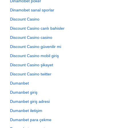
Dinamobet poker
Dinamobet sanal sporlar
Discount Casino
Discount Casino canlı bahisler
Discount Casino casino
Discount Casino güvenilir mi
Discount Casino mobil giriş
Discount Casino şikayet
Discount Casino twitter
Dumanbet
Dumanbet giriş
Dumanbet giriş adresi
Dumanbet iletişim
Dumanbet para çekme