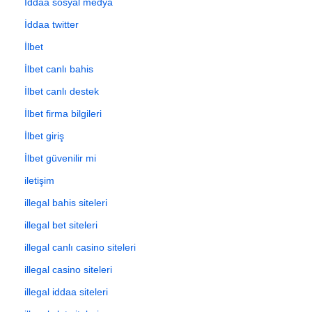
İddaa sosyal medya
İddaa twitter
İlbet
İlbet canlı bahis
İlbet canlı destek
İlbet firma bilgileri
İlbet giriş
İlbet güvenilir mi
iletişim
illegal bahis siteleri
illegal bet siteleri
illegal canlı casino siteleri
illegal casino siteleri
illegal iddaa siteleri