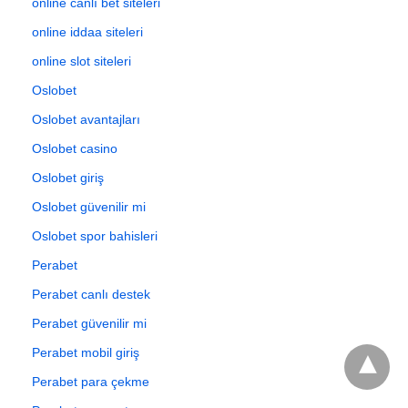
online canlı bet siteleri
online iddaa siteleri
online slot siteleri
Oslobet
Oslobet avantajları
Oslobet casino
Oslobet giriş
Oslobet güvenilir mi
Oslobet spor bahisleri
Perabet
Perabet canlı destek
Perabet güvenilir mi
Perabet mobil giriş
Perabet para çekme