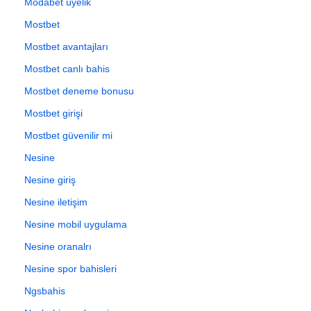
Modabet üyelik
Mostbet
Mostbet avantajları
Mostbet canlı bahis
Mostbet deneme bonusu
Mostbet girişi
Mostbet güvenilir mi
Nesine
Nesine giriş
Nesine iletişim
Nesine mobil uygulama
Nesine oranalrı
Nesine spor bahisleri
Ngsbahis