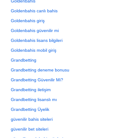
Goldenbahis
Goldenbahis canlı bahis
Goldenbahis giriş
Goldenbahis güvenilir mi
Goldenbahis lisans bilgileri
Goldenbahis mobil giriş
Grandbetting
Grandbetting deneme bonusu
Grandbetting Güvenilir Mi?
Grandbetting iletişim
Grandbetting lisanslı mı
Grandbetting Üyelik
güvenilir bahis siteleri
güvenilir bet siteleri