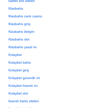
kaliteli slot siteleri
Klasbahis
Klasbahis canlı casino
Klasbahis giriş
Klasbahis iletişim
Klasbahis slot
Klasbahis yasal mı
Kolaybet
Kolaybet bahis
Kolaybet giriş
Kolaybet güvenilir mi
Kolaybet lisanslı mı
Kolaybet slot
lisanslı bahis siteleri