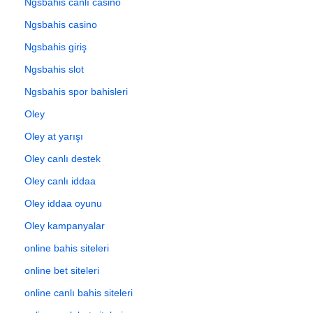
Ngsbahis canlı casino
Ngsbahis casino
Ngsbahis giriş
Ngsbahis slot
Ngsbahis spor bahisleri
Oley
Oley at yarışı
Oley canlı destek
Oley canlı iddaa
Oley iddaa oyunu
Oley kampanyalar
online bahis siteleri
online bet siteleri
online canlı bahis siteleri