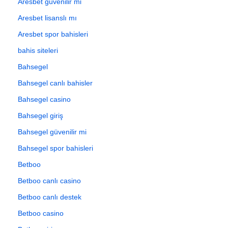
Aresbet güvenilir mi
Aresbet lisanslı mı
Aresbet spor bahisleri
bahis siteleri
Bahsegel
Bahsegel canlı bahisler
Bahsegel casino
Bahsegel giriş
Bahsegel güvenilir mi
Bahsegel spor bahisleri
Betboo
Betboo canlı casino
Betboo canlı destek
Betboo casino