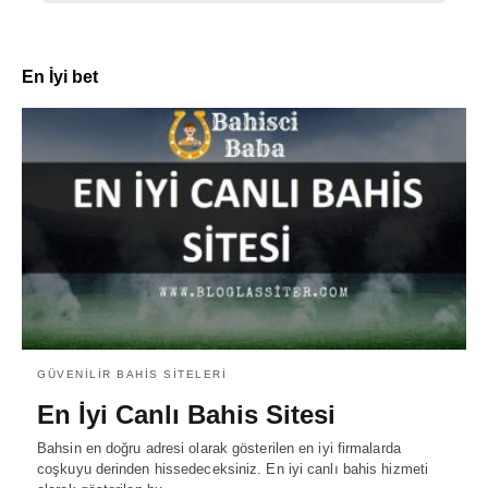
En İyi bet
GÜVENILIR BAHIS SITELERI
En İyi Canlı Bahis Sitesi
Bahsin en doğru adresi olarak gösterilen en iyi firmalarda
coşkuyu derinden hissedeceksiniz. En iyi canlı bahis hizmeti