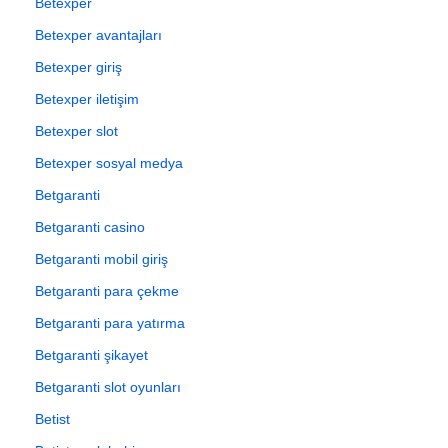
Betexper
Betexper avantajları
Betexper giriş
Betexper iletişim
Betexper slot
Betexper sosyal medya
Betgaranti
Betgaranti casino
Betgaranti mobil giriş
Betgaranti para çekme
Betgaranti para yatırma
Betgaranti şikayet
Betgaranti slot oyunları
Betist