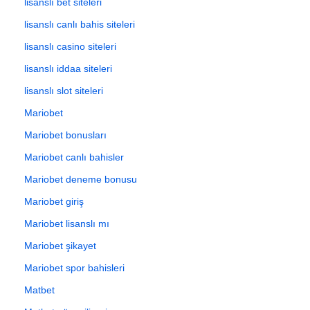
lisanslı bet siteleri
lisanslı canlı bahis siteleri
lisanslı casino siteleri
lisanslı iddaa siteleri
lisanslı slot siteleri
Mariobet
Mariobet bonusları
Mariobet canlı bahisler
Mariobet deneme bonusu
Mariobet giriş
Mariobet lisanslı mı
Mariobet şikayet
Mariobet spor bahisleri
Matbet