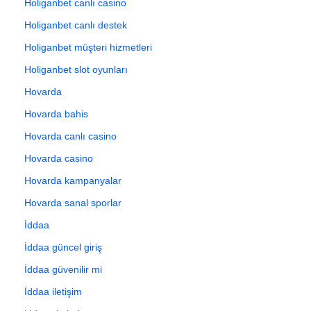
Holiganbet canlı casino
Holiganbet canlı destek
Holiganbet müşteri hizmetleri
Holiganbet slot oyunları
Hovarda
Hovarda bahis
Hovarda canlı casino
Hovarda casino
Hovarda kampanyalar
Hovarda sanal sporlar
İddaa
İddaa güncel giriş
İddaa güvenilir mi
İddaa iletişim