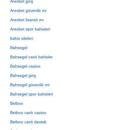
Aresbet giriş
Aresbet güvenilir mi
Aresbet lisanslı mı
Aresbet spor bahisleri
bahis siteleri
Bahsegel
Bahsegel canlı bahisler
Bahsegel casino
Bahsegel giriş
Bahsegel güvenilir mi
Bahsegel spor bahisleri
Betboo
Betboo canlı casino
Betboo canlı destek