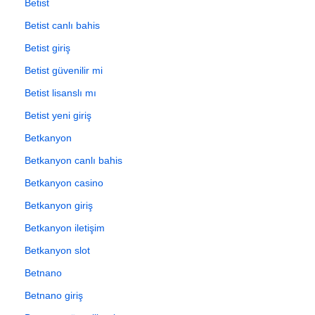
Betist
Betist canlı bahis
Betist giriş
Betist güvenilir mi
Betist lisanslı mı
Betist yeni giriş
Betkanyon
Betkanyon canlı bahis
Betkanyon casino
Betkanyon giriş
Betkanyon iletişim
Betkanyon slot
Betnano
Betnano giriş