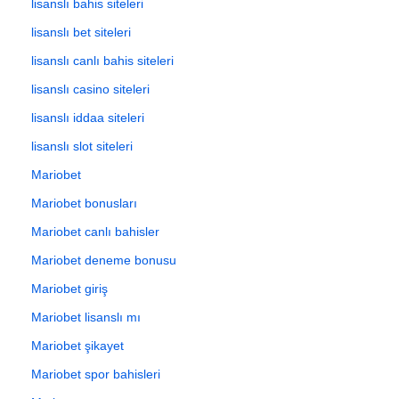
lisanslı bahis siteleri
lisanslı bet siteleri
lisanslı canlı bahis siteleri
lisanslı casino siteleri
lisanslı iddaa siteleri
lisanslı slot siteleri
Mariobet
Mariobet bonusları
Mariobet canlı bahisler
Mariobet deneme bonusu
Mariobet giriş
Mariobet lisanslı mı
Mariobet şikayet
Mariobet spor bahisleri