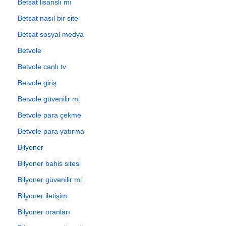
Betsat lisanslı mı
Betsat nasıl bir site
Betsat sosyal medya
Betvole
Betvole canlı tv
Betvole giriş
Betvole güvenilir mi
Betvole para çekme
Betvole para yatırma
Bilyoner
Bilyoner bahis sitesi
Bilyoner güvenilir mi
Bilyoner iletişim
Bilyoner oranları