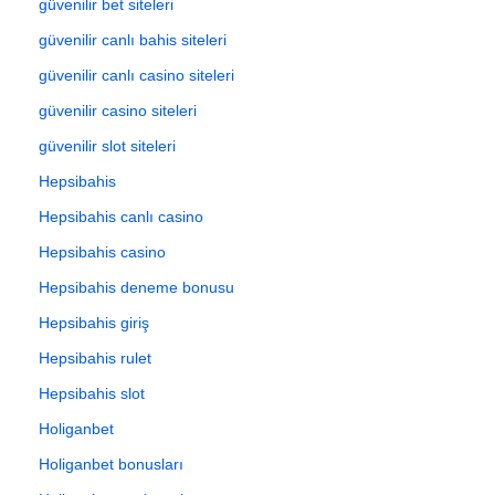
güvenilir bet siteleri
güvenilir canlı bahis siteleri
güvenilir canlı casino siteleri
güvenilir casino siteleri
güvenilir slot siteleri
Hepsibahis
Hepsibahis canlı casino
Hepsibahis casino
Hepsibahis deneme bonusu
Hepsibahis giriş
Hepsibahis rulet
Hepsibahis slot
Holiganbet
Holiganbet bonusları