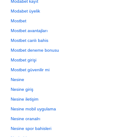
Modabet kayıt
Modabet üyelik
Mostbet
Mostbet avantajları
Mostbet canlı bahis
Mostbet deneme bonusu
Mostbet girişi
Mostbet güvenilir mi
Nesine
Nesine giriş
Nesine iletişim
Nesine mobil uygulama
Nesine oranalrı
Nesine spor bahisleri