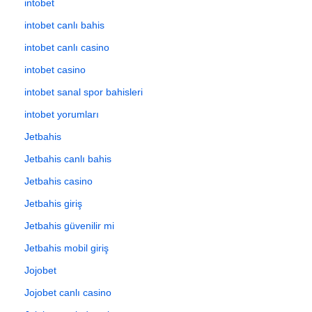
intobet
intobet canlı bahis
intobet canlı casino
intobet casino
intobet sanal spor bahisleri
intobet yorumları
Jetbahis
Jetbahis canlı bahis
Jetbahis casino
Jetbahis giriş
Jetbahis güvenilir mi
Jetbahis mobil giriş
Jojobet
Jojobet canlı casino