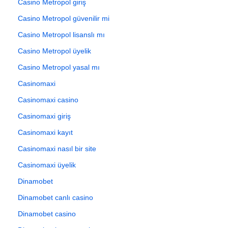
Casino Metropol giriş
Casino Metropol güvenilir mi
Casino Metropol lisanslı mı
Casino Metropol üyelik
Casino Metropol yasal mı
Casinomaxi
Casinomaxi casino
Casinomaxi giriş
Casinomaxi kayıt
Casinomaxi nasıl bir site
Casinomaxi üyelik
Dinamobet
Dinamobet canlı casino
Dinamobet casino