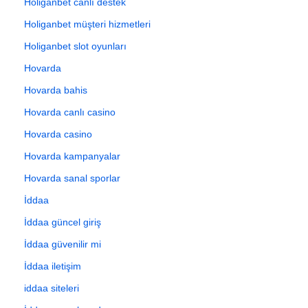
Holiganbet canlı destek
Holiganbet müşteri hizmetleri
Holiganbet slot oyunları
Hovarda
Hovarda bahis
Hovarda canlı casino
Hovarda casino
Hovarda kampanyalar
Hovarda sanal sporlar
İddaa
İddaa güncel giriş
İddaa güvenilir mi
İddaa iletişim
iddaa siteleri