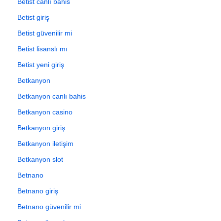
Betist canlı bahis
Betist giriş
Betist güvenilir mi
Betist lisanslı mı
Betist yeni giriş
Betkanyon
Betkanyon canlı bahis
Betkanyon casino
Betkanyon giriş
Betkanyon iletişim
Betkanyon slot
Betnano
Betnano giriş
Betnano güvenilir mi