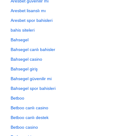
Aresbet güvenilir mi
Aresbet lisanslı mı
Aresbet spor bahisleri
bahis siteleri
Bahsegel
Bahsegel canlı bahisler
Bahsegel casino
Bahsegel giriş
Bahsegel güvenilir mi
Bahsegel spor bahisleri
Betboo
Betboo canlı casino
Betboo canlı destek
Betboo casino