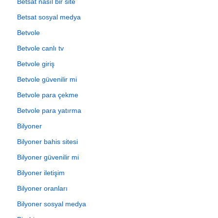
Betsat nasıl bir site
Betsat sosyal medya
Betvole
Betvole canlı tv
Betvole giriş
Betvole güvenilir mi
Betvole para çekme
Betvole para yatırma
Bilyoner
Bilyoner bahis sitesi
Bilyoner güvenilir mi
Bilyoner iletişim
Bilyoner oranları
Bilyoner sosyal medya