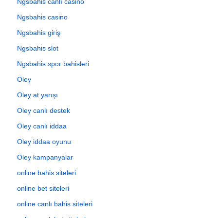
Ngsbahis canlı casino
Ngsbahis casino
Ngsbahis giriş
Ngsbahis slot
Ngsbahis spor bahisleri
Oley
Oley at yarışı
Oley canlı destek
Oley canlı iddaa
Oley iddaa oyunu
Oley kampanyalar
online bahis siteleri
online bet siteleri
online canlı bahis siteleri