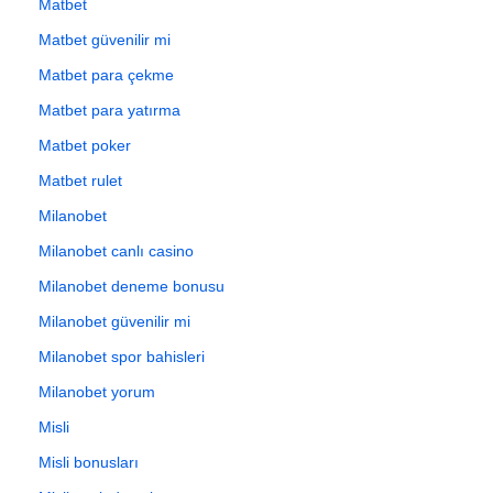
Matbet
Matbet güvenilir mi
Matbet para çekme
Matbet para yatırma
Matbet poker
Matbet rulet
Milanobet
Milanobet canlı casino
Milanobet deneme bonusu
Milanobet güvenilir mi
Milanobet spor bahisleri
Milanobet yorum
Misli
Misli bonusları