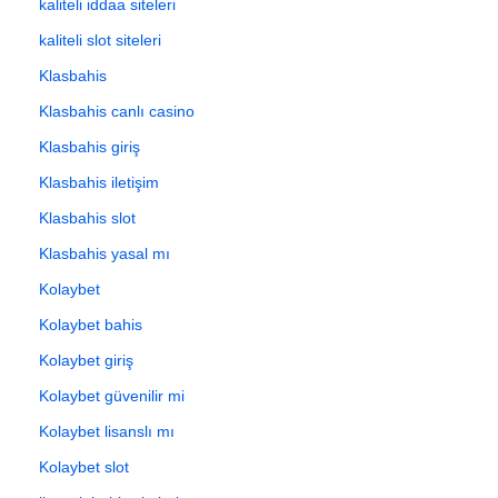
kaliteli iddaa siteleri
kaliteli slot siteleri
Klasbahis
Klasbahis canlı casino
Klasbahis giriş
Klasbahis iletişim
Klasbahis slot
Klasbahis yasal mı
Kolaybet
Kolaybet bahis
Kolaybet giriş
Kolaybet güvenilir mi
Kolaybet lisanslı mı
Kolaybet slot