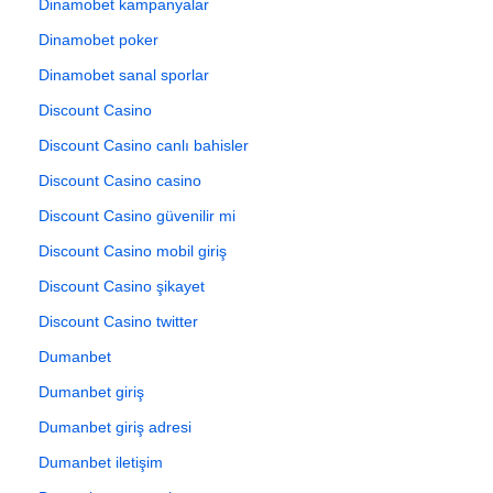
Dinamobet kampanyalar
Dinamobet poker
Dinamobet sanal sporlar
Discount Casino
Discount Casino canlı bahisler
Discount Casino casino
Discount Casino güvenilir mi
Discount Casino mobil giriş
Discount Casino şikayet
Discount Casino twitter
Dumanbet
Dumanbet giriş
Dumanbet giriş adresi
Dumanbet iletişim