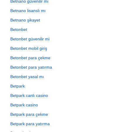
Betnano güvenilir mi
Betnano lisanslı mı
Betnano şikayet
Betonbet
Betonbet güvenilir mi
Betonbet mobil giriş
Betonbet para çekme
Betonbet para yatırma
Betonbet yasal mı
Betpark
Betpark canlı casino
Betpark casino
Betpark para çekme
Betpark para yatırma