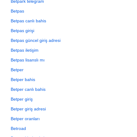
Betpark telegram
Betpas
Betpas canlı bahis
Betpas girişi
Betpas güncel giriş adresi
Betpas iletişim
Betpas lisanslı mı
Betper
Betper bahis
Betper canlı bahis
Betper giriş
Betper giriş adresi
Betper oranları
Betroad