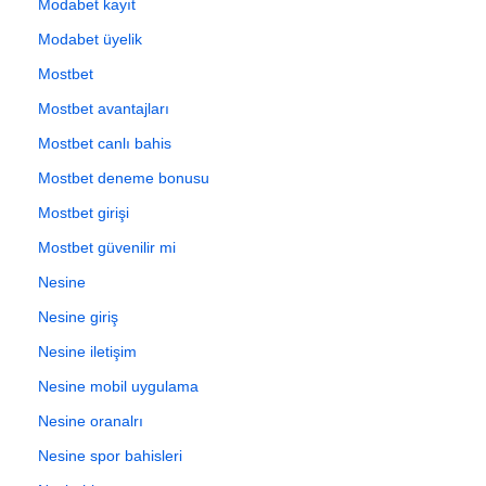
Modabet kayıt
Modabet üyelik
Mostbet
Mostbet avantajları
Mostbet canlı bahis
Mostbet deneme bonusu
Mostbet girişi
Mostbet güvenilir mi
Nesine
Nesine giriş
Nesine iletişim
Nesine mobil uygulama
Nesine oranalrı
Nesine spor bahisleri