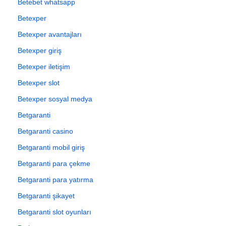
Betebet whatsapp
Betexper
Betexper avantajları
Betexper giriş
Betexper iletişim
Betexper slot
Betexper sosyal medya
Betgaranti
Betgaranti casino
Betgaranti mobil giriş
Betgaranti para çekme
Betgaranti para yatırma
Betgaranti şikayet
Betgaranti slot oyunları