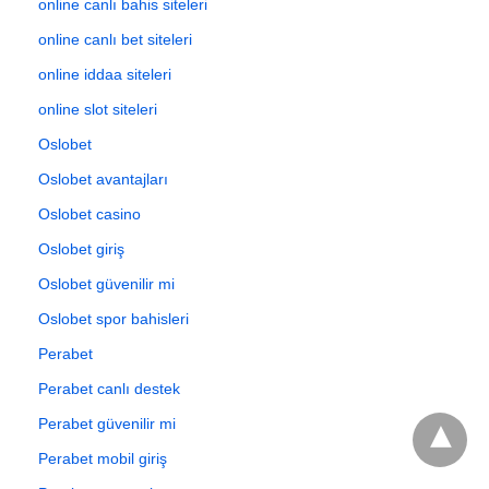
online canlı bahis siteleri
online canlı bet siteleri
online iddaa siteleri
online slot siteleri
Oslobet
Oslobet avantajları
Oslobet casino
Oslobet giriş
Oslobet güvenilir mi
Oslobet spor bahisleri
Perabet
Perabet canlı destek
Perabet güvenilir mi
Perabet mobil giriş