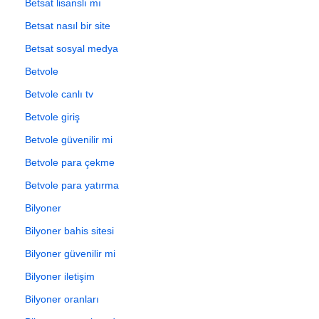
Betsat lisanslı mı
Betsat nasıl bir site
Betsat sosyal medya
Betvole
Betvole canlı tv
Betvole giriş
Betvole güvenilir mi
Betvole para çekme
Betvole para yatırma
Bilyoner
Bilyoner bahis sitesi
Bilyoner güvenilir mi
Bilyoner iletişim
Bilyoner oranları