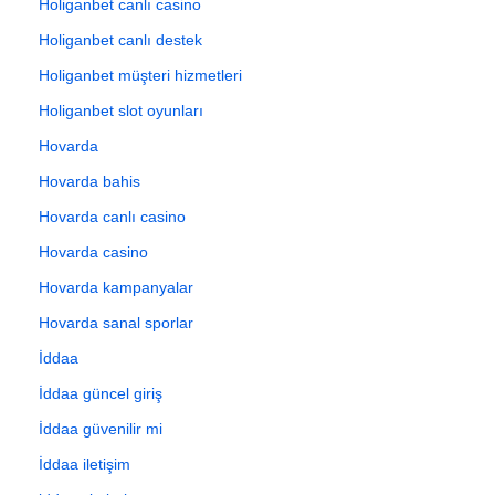
Holiganbet canlı casino
Holiganbet canlı destek
Holiganbet müşteri hizmetleri
Holiganbet slot oyunları
Hovarda
Hovarda bahis
Hovarda canlı casino
Hovarda casino
Hovarda kampanyalar
Hovarda sanal sporlar
İddaa
İddaa güncel giriş
İddaa güvenilir mi
İddaa iletişim