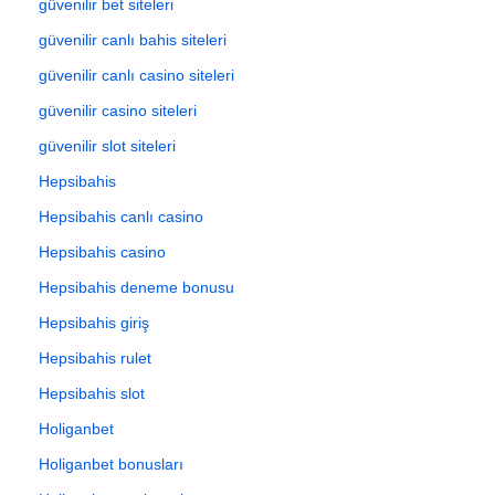
güvenilir bet siteleri
güvenilir canlı bahis siteleri
güvenilir canlı casino siteleri
güvenilir casino siteleri
güvenilir slot siteleri
Hepsibahis
Hepsibahis canlı casino
Hepsibahis casino
Hepsibahis deneme bonusu
Hepsibahis giriş
Hepsibahis rulet
Hepsibahis slot
Holiganbet
Holiganbet bonusları