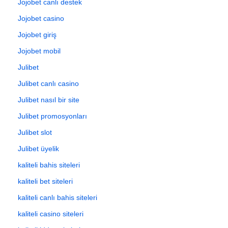
Jojobet canlı destek
Jojobet casino
Jojobet giriş
Jojobet mobil
Julibet
Julibet canlı casino
Julibet nasıl bir site
Julibet promosyonları
Julibet slot
Julibet üyelik
kaliteli bahis siteleri
kaliteli bet siteleri
kaliteli canlı bahis siteleri
kaliteli casino siteleri