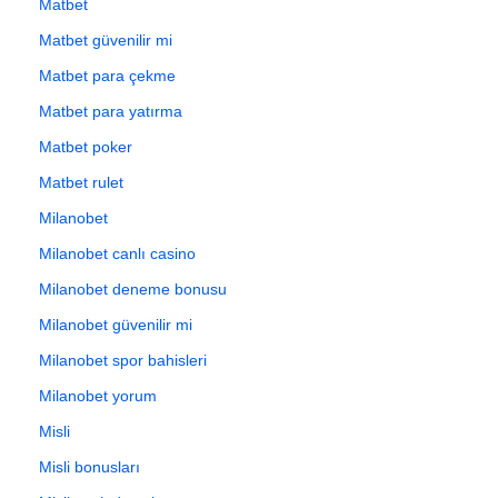
Matbet
Matbet güvenilir mi
Matbet para çekme
Matbet para yatırma
Matbet poker
Matbet rulet
Milanobet
Milanobet canlı casino
Milanobet deneme bonusu
Milanobet güvenilir mi
Milanobet spor bahisleri
Milanobet yorum
Misli
Misli bonusları