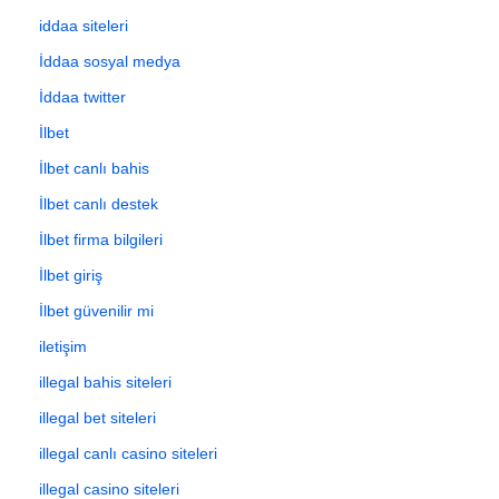
iddaa siteleri
İddaa sosyal medya
İddaa twitter
İlbet
İlbet canlı bahis
İlbet canlı destek
İlbet firma bilgileri
İlbet giriş
İlbet güvenilir mi
iletişim
illegal bahis siteleri
illegal bet siteleri
illegal canlı casino siteleri
illegal casino siteleri