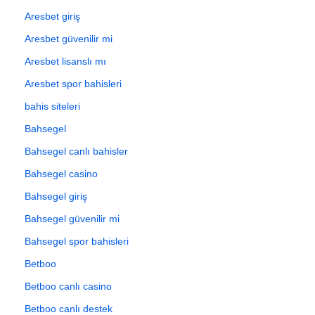
Aresbet giriş
Aresbet güvenilir mi
Aresbet lisanslı mı
Aresbet spor bahisleri
bahis siteleri
Bahsegel
Bahsegel canlı bahisler
Bahsegel casino
Bahsegel giriş
Bahsegel güvenilir mi
Bahsegel spor bahisleri
Betboo
Betboo canlı casino
Betboo canlı destek