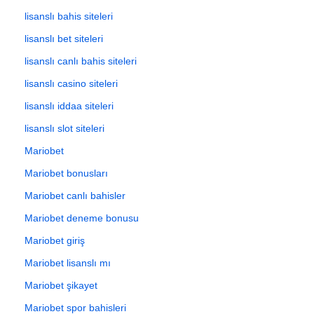
lisanslı bahis siteleri
lisanslı bet siteleri
lisanslı canlı bahis siteleri
lisanslı casino siteleri
lisanslı iddaa siteleri
lisanslı slot siteleri
Mariobet
Mariobet bonusları
Mariobet canlı bahisler
Mariobet deneme bonusu
Mariobet giriş
Mariobet lisanslı mı
Mariobet şikayet
Mariobet spor bahisleri