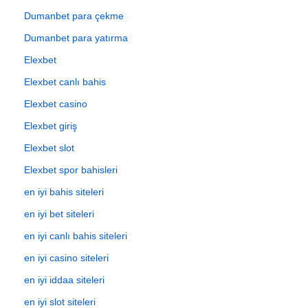
Dumanbet para çekme
Dumanbet para yatırma
Elexbet
Elexbet canlı bahis
Elexbet casino
Elexbet giriş
Elexbet slot
Elexbet spor bahisleri
en iyi bahis siteleri
en iyi bet siteleri
en iyi canlı bahis siteleri
en iyi casino siteleri
en iyi iddaa siteleri
en iyi slot siteleri