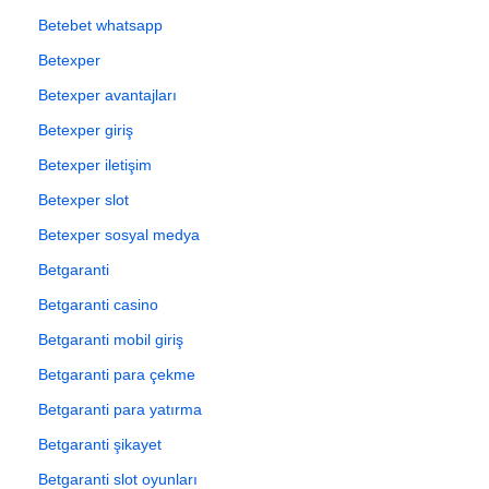
Betebet whatsapp
Betexper
Betexper avantajları
Betexper giriş
Betexper iletişim
Betexper slot
Betexper sosyal medya
Betgaranti
Betgaranti casino
Betgaranti mobil giriş
Betgaranti para çekme
Betgaranti para yatırma
Betgaranti şikayet
Betgaranti slot oyunları