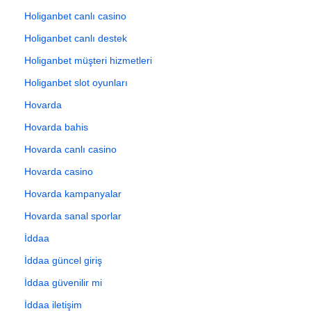
Holiganbet canlı casino
Holiganbet canlı destek
Holiganbet müşteri hizmetleri
Holiganbet slot oyunları
Hovarda
Hovarda bahis
Hovarda canlı casino
Hovarda casino
Hovarda kampanyalar
Hovarda sanal sporlar
İddaa
İddaa güncel giriş
İddaa güvenilir mi
İddaa iletişim