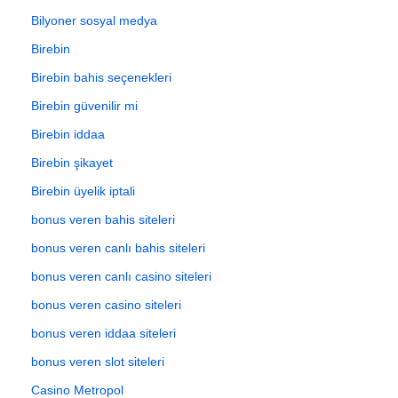
Bilyoner sosyal medya
Birebin
Birebin bahis seçenekleri
Birebin güvenilir mi
Birebin iddaa
Birebin şikayet
Birebin üyelik iptali
bonus veren bahis siteleri
bonus veren canlı bahis siteleri
bonus veren canlı casino siteleri
bonus veren casino siteleri
bonus veren iddaa siteleri
bonus veren slot siteleri
Casino Metropol