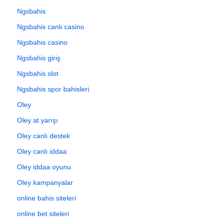
Ngsbahis
Ngsbahis canlı casino
Ngsbahis casino
Ngsbahis giriş
Ngsbahis slot
Ngsbahis spor bahisleri
Oley
Oley at yarışı
Oley canlı destek
Oley canlı iddaa
Oley iddaa oyunu
Oley kampanyalar
online bahis siteleri
online bet siteleri