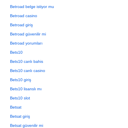
Betroad belge istiyor mu
Betroad casino
Betroad giriş
Betroad güvenilir mi
Betroad yorumları
Bets10
Bets10 canlı bahis
Bets10 canlı casino
Bets10 giriş
Bets10 lisanslı mı
Bets10 slot
Betsat
Betsat giriş
Betsat güvenilir mi