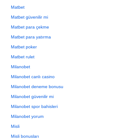
Matbet
Matbet güvenilir mi
Matbet para çekme
Matbet para yatırma
Matbet poker
Matbet rulet
Milanobet
Milanobet canlı casino
Milanobet deneme bonusu
Milanobet güvenilir mi
Milanobet spor bahisleri
Milanobet yorum
Misli
Misli bonusları