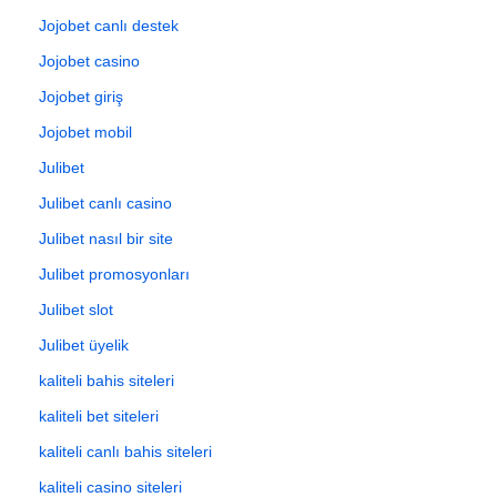
Jojobet canlı destek
Jojobet casino
Jojobet giriş
Jojobet mobil
Julibet
Julibet canlı casino
Julibet nasıl bir site
Julibet promosyonları
Julibet slot
Julibet üyelik
kaliteli bahis siteleri
kaliteli bet siteleri
kaliteli canlı bahis siteleri
kaliteli casino siteleri