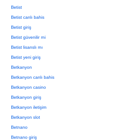
Betist
Betist canlı bahis
Betist giriş
Betist güvenilir mi
Betist lisanslı mı
Betist yeni giriş
Betkanyon
Betkanyon canlı bahis
Betkanyon casino
Betkanyon giriş
Betkanyon iletişim
Betkanyon slot
Betnano
Betnano giriş