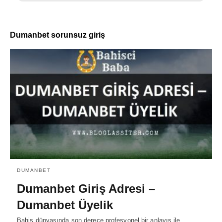
Dumanbet sorunsuz giriş
DUMANBET
Dumanbet Giriş Adresi –
Dumanbet Üyelik
Bahis dünyasında son derece profesyonel bir anlayış ile