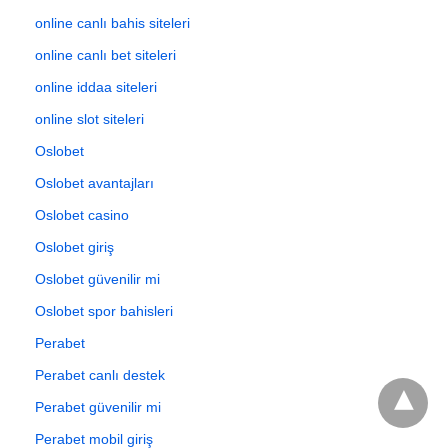
online canlı bahis siteleri
online canlı bet siteleri
online iddaa siteleri
online slot siteleri
Oslobet
Oslobet avantajları
Oslobet casino
Oslobet giriş
Oslobet güvenilir mi
Oslobet spor bahisleri
Perabet
Perabet canlı destek
Perabet güvenilir mi
Perabet mobil giriş