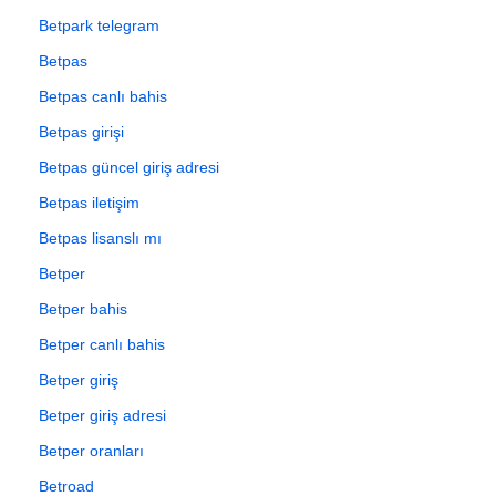
Betpark telegram
Betpas
Betpas canlı bahis
Betpas girişi
Betpas güncel giriş adresi
Betpas iletişim
Betpas lisanslı mı
Betper
Betper bahis
Betper canlı bahis
Betper giriş
Betper giriş adresi
Betper oranları
Betroad