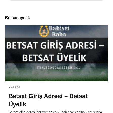
Betsat üyelik
BETSAT
Betsat Giriş Adresi – Betsat
Üyelik
Betsat giriş adresi her zaman canlı bahis ve casino konusunda