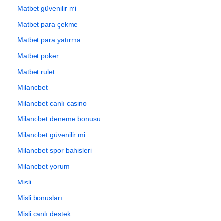
Matbet güvenilir mi
Matbet para çekme
Matbet para yatırma
Matbet poker
Matbet rulet
Milanobet
Milanobet canlı casino
Milanobet deneme bonusu
Milanobet güvenilir mi
Milanobet spor bahisleri
Milanobet yorum
Misli
Misli bonusları
Misli canlı destek