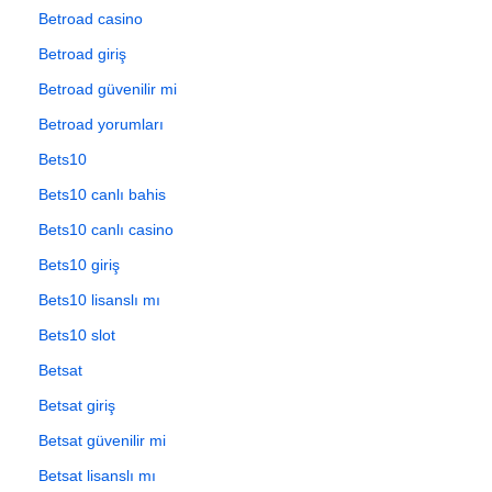
Betroad casino
Betroad giriş
Betroad güvenilir mi
Betroad yorumları
Bets10
Bets10 canlı bahis
Bets10 canlı casino
Bets10 giriş
Bets10 lisanslı mı
Bets10 slot
Betsat
Betsat giriş
Betsat güvenilir mi
Betsat lisanslı mı