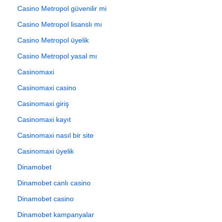
Casino Metropol güvenilir mi
Casino Metropol lisanslı mı
Casino Metropol üyelik
Casino Metropol yasal mı
Casinomaxi
Casinomaxi casino
Casinomaxi giriş
Casinomaxi kayıt
Casinomaxi nasıl bir site
Casinomaxi üyelik
Dinamobet
Dinamobet canlı casino
Dinamobet casino
Dinamobet kampanyalar