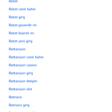
Betist
Betist canlı bahis
Betist giriş
Betist güvenilir mi
Betist lisanslı mı
Betist yeni giriş
Betkanyon
Betkanyon canlı bahis
Betkanyon casino
Betkanyon giriş
Betkanyon iletişim
Betkanyon slot
Betnano
Betnano giriş