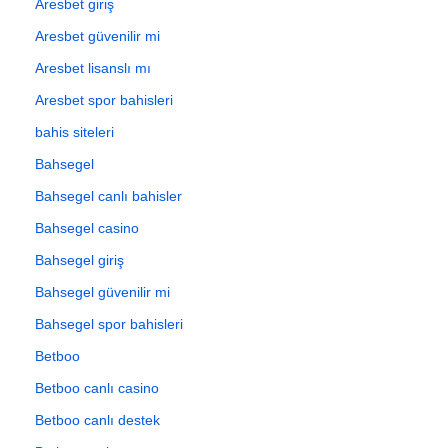
Aresbet giriş
Aresbet güvenilir mi
Aresbet lisanslı mı
Aresbet spor bahisleri
bahis siteleri
Bahsegel
Bahsegel canlı bahisler
Bahsegel casino
Bahsegel giriş
Bahsegel güvenilir mi
Bahsegel spor bahisleri
Betboo
Betboo canlı casino
Betboo canlı destek