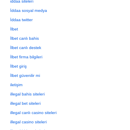
iddaa siteleri
İddaa sosyal medya
İddaa twitter
İlbet
İlbet canlı bahis
İlbet canlı destek
İlbet firma bilgileri
İlbet giriş
İlbet güvenilir mi
iletişim
illegal bahis siteleri
illegal bet siteleri
illegal canlı casino siteleri
illegal casino siteleri