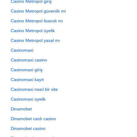
Casino Metropol giriş
Casino Metropol güvenilir mi
Casino Metropol lisanslı mı
Casino Metropol üyelik
Casino Metropol yasal mı
Casinomaxi
Casinomaxi casino
Casinomaxi giriş
Casinomaxi kayıt
Casinomaxi nasıl bir site
Casinomaxi üyelik
Dinamobet
Dinamobet canlı casino
Dinamobet casino