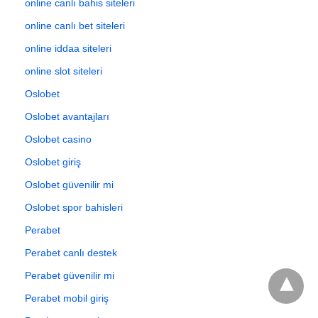
online canlı bahis siteleri
online canlı bet siteleri
online iddaa siteleri
online slot siteleri
Oslobet
Oslobet avantajları
Oslobet casino
Oslobet giriş
Oslobet güvenilir mi
Oslobet spor bahisleri
Perabet
Perabet canlı destek
Perabet güvenilir mi
Perabet mobil giriş