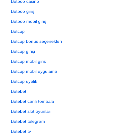
Betboo casino
Betboo giriş
Betboo mobil giriş
Betcup
Betcup bonus seçenekleri
Betcup girişi
Betcup mobil giriş
Betcup mobil uygulama
Betcup üyelik
Betebet
Betebet canlı tombala
Betebet slot oyunları
Betebet telegram
Betebet tv