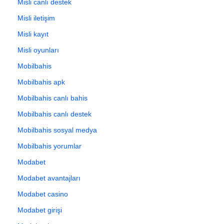
Misli canlı destek
Misli iletişim
Misli kayıt
Misli oyunları
Mobilbahis
Mobilbahis apk
Mobilbahis canlı bahis
Mobilbahis canlı destek
Mobilbahis sosyal medya
Mobilbahis yorumlar
Modabet
Modabet avantajları
Modabet casino
Modabet girişi