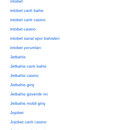
intobet
intobet canlı bahis
intobet canlı casino
intobet casino
intobet sanal spor bahisleri
intobet yorumları
Jetbahis
Jetbahis canlı bahis
Jetbahis casino
Jetbahis giriş
Jetbahis güvenilir mi
Jetbahis mobil giriş
Jojobet
Jojobet canlı casino