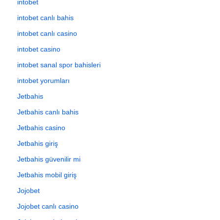
intobet
intobet canlı bahis
intobet canlı casino
intobet casino
intobet sanal spor bahisleri
intobet yorumları
Jetbahis
Jetbahis canlı bahis
Jetbahis casino
Jetbahis giriş
Jetbahis güvenilir mi
Jetbahis mobil giriş
Jojobet
Jojobet canlı casino