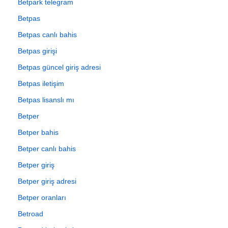
Betpark telegram
Betpas
Betpas canlı bahis
Betpas girişi
Betpas güncel giriş adresi
Betpas iletişim
Betpas lisanslı mı
Betper
Betper bahis
Betper canlı bahis
Betper giriş
Betper giriş adresi
Betper oranları
Betroad