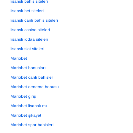
lisanslı bahis siteleri
lisanslı bet siteleri
lisanslı canlı bahis siteleri
lisanslı casino siteleri
lisanslı iddaa siteleri
lisanslı slot siteleri
Mariobet
Mariobet bonusları
Mariobet canlı bahisler
Mariobet deneme bonusu
Mariobet giriş
Mariobet lisanslı mı
Mariobet şikayet
Mariobet spor bahisleri