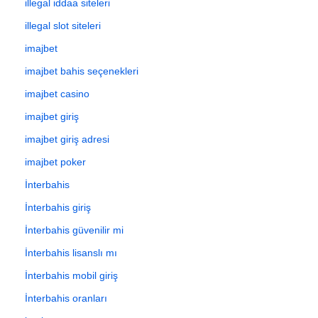
illegal iddaa siteleri
illegal slot siteleri
imajbet
imajbet bahis seçenekleri
imajbet casino
imajbet giriş
imajbet giriş adresi
imajbet poker
İnterbahis
İnterbahis giriş
İnterbahis güvenilir mi
İnterbahis lisanslı mı
İnterbahis mobil giriş
İnterbahis oranları