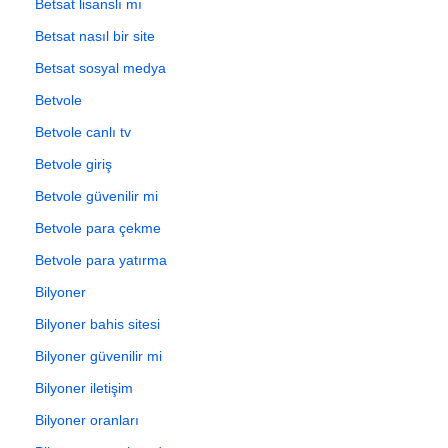
Betsat lisanslı mı
Betsat nasıl bir site
Betsat sosyal medya
Betvole
Betvole canlı tv
Betvole giriş
Betvole güvenilir mi
Betvole para çekme
Betvole para yatırma
Bilyoner
Bilyoner bahis sitesi
Bilyoner güvenilir mi
Bilyoner iletişim
Bilyoner oranları