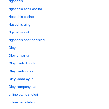
Ngsbahis
Ngsbahis canlı casino
Ngsbahis casino
Ngsbahis giriş
Ngsbahis slot
Ngsbahis spor bahisleri
Oley
Oley at yarışı
Oley canlı destek
Oley canlı iddaa
Oley iddaa oyunu
Oley kampanyalar
online bahis siteleri
online bet siteleri