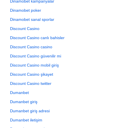
Dinamobet kampanyalar
Dinamobet poker
Dinamobet sanal sporlar
Discount Casino
Discount Casino canlı bahisler
Discount Casino casino
Discount Casino güvenilir mi
Discount Casino mobil giriş
Discount Casino şikayet
Discount Casino twitter
Dumanbet
Dumanbet giriş
Dumanbet giriş adresi
Dumanbet iletişim