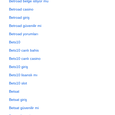
Betroad belge istiyor mu
Betroad casino
Betroad giriş
Betroad güvenilir mi
Betroad yorumları
Bets10
Bets10 canlı bahis
Bets10 canlı casino
Bets10 giriş
Bets10 lisanslı mı
Bets10 slot
Betsat
Betsat giriş
Betsat güvenilir mi