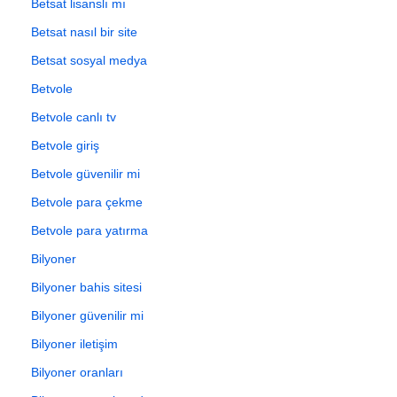
Betsat lisanslı mı
Betsat nasıl bir site
Betsat sosyal medya
Betvole
Betvole canlı tv
Betvole giriş
Betvole güvenilir mi
Betvole para çekme
Betvole para yatırma
Bilyoner
Bilyoner bahis sitesi
Bilyoner güvenilir mi
Bilyoner iletişim
Bilyoner oranları