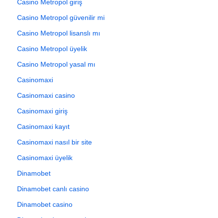
Casino Metropol giriş
Casino Metropol güvenilir mi
Casino Metropol lisanslı mı
Casino Metropol üyelik
Casino Metropol yasal mı
Casinomaxi
Casinomaxi casino
Casinomaxi giriş
Casinomaxi kayıt
Casinomaxi nasıl bir site
Casinomaxi üyelik
Dinamobet
Dinamobet canlı casino
Dinamobet casino