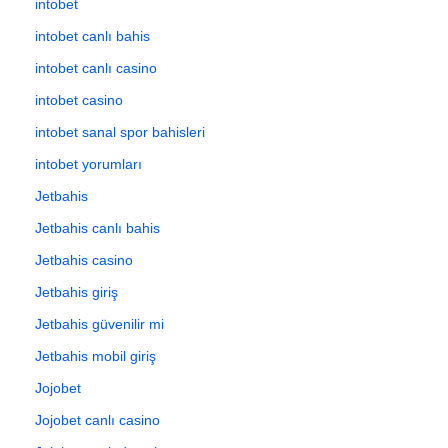
intobet
intobet canlı bahis
intobet canlı casino
intobet casino
intobet sanal spor bahisleri
intobet yorumları
Jetbahis
Jetbahis canlı bahis
Jetbahis casino
Jetbahis giriş
Jetbahis güvenilir mi
Jetbahis mobil giriş
Jojobet
Jojobet canlı casino