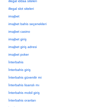
illegal iddaa siteleri
illegal slot siteleri
imajbet
imajbet bahis seçenekleri
imajbet casino
imajbet giriş
imajbet giriş adresi
imajbet poker
İnterbahis
İnterbahis giriş
İnterbahis güvenilir mi
İnterbahis lisanslı mı
İnterbahis mobil giriş
İnterbahis oranları