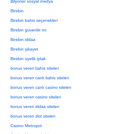
Bilyoner sosyal medya
Birebin
Birebin bahis seçenekleri
Birebin güvenilir mi
Birebin iddaa
Birebin şikayet
Birebin üyelik iptali
bonus veren bahis siteleri
bonus veren canlı bahis siteleri
bonus veren canlı casino siteleri
bonus veren casino siteleri
bonus veren iddaa siteleri
bonus veren slot siteleri
Casino Metropol