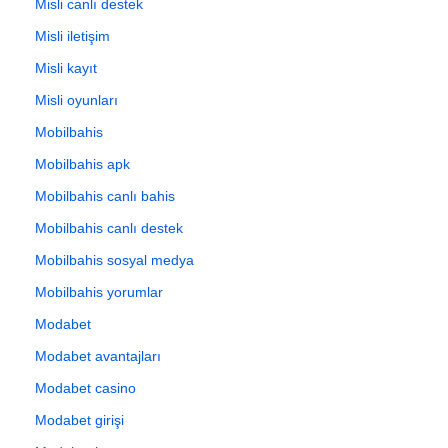
Misli canlı destek
Misli iletişim
Misli kayıt
Misli oyunları
Mobilbahis
Mobilbahis apk
Mobilbahis canlı bahis
Mobilbahis canlı destek
Mobilbahis sosyal medya
Mobilbahis yorumlar
Modabet
Modabet avantajları
Modabet casino
Modabet girişi