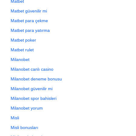
Matbet
Matbet güvenilir mi
Matbet para çekme
Matbet para yatırma
Matbet poker
Matbet rulet
Milanobet
Milanobet canlı casino
Milanobet deneme bonusu
Milanobet güvenilir mi
Milanobet spor bahisleri
Milanobet yorum
Misli
Misli bonusları