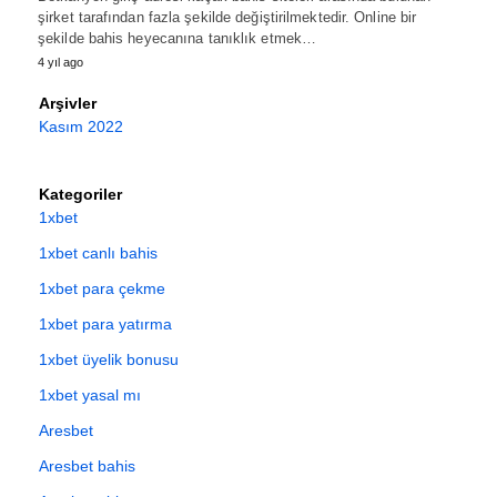
şirket tarafından fazla şekilde değiştirilmektedir. Online bir
şekilde bahis heyecanına tanıklık etmek…
4 yıl ago
Arşivler
Kasım 2022
Kategoriler
1xbet
1xbet canlı bahis
1xbet para çekme
1xbet para yatırma
1xbet üyelik bonusu
1xbet yasal mı
Aresbet
Aresbet bahis