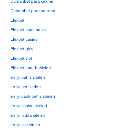
Dumanbet para çekme
Dumanbet para yatırma
Elexbet
Elexbet canlı bahis
Elexbet casino
Elexbet giriş
Elexbet slot
Elexbet spor bahisleri
en iyi bahis siteleri
en iyi bet siteleri
en iyi canlı bahis siteleri
en iyi casino siteleri
en iyi iddaa siteleri
en iyi slot siteleri