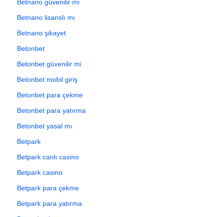
Betnano güvenilir mi
Betnano lisanslı mı
Betnano şikayet
Betonbet
Betonbet güvenilir mi
Betonbet mobil giriş
Betonbet para çekme
Betonbet para yatırma
Betonbet yasal mı
Betpark
Betpark canlı casino
Betpark casino
Betpark para çekme
Betpark para yatırma