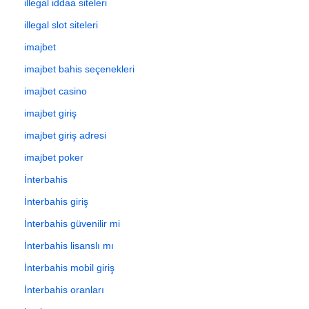
illegal iddaa siteleri
illegal slot siteleri
imajbet
imajbet bahis seçenekleri
imajbet casino
imajbet giriş
imajbet giriş adresi
imajbet poker
İnterbahis
İnterbahis giriş
İnterbahis güvenilir mi
İnterbahis lisanslı mı
İnterbahis mobil giriş
İnterbahis oranları