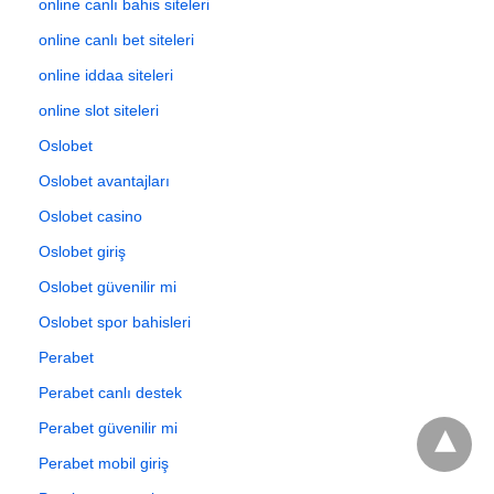
online canlı bahis siteleri
online canlı bet siteleri
online iddaa siteleri
online slot siteleri
Oslobet
Oslobet avantajları
Oslobet casino
Oslobet giriş
Oslobet güvenilir mi
Oslobet spor bahisleri
Perabet
Perabet canlı destek
Perabet güvenilir mi
Perabet mobil giriş