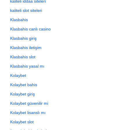
kaliteli iddaa siteleri
kaliteli slot siteleri
Klasbahis
Klasbahis canlı casino
Klasbahis giriş
Klasbahis iletişim
Klasbahis slot
Klasbahis yasal mı
Kolaybet
Kolaybet bahis
Kolaybet giriş
Kolaybet güvenilir mi
Kolaybet lisanslı mı
Kolaybet slot