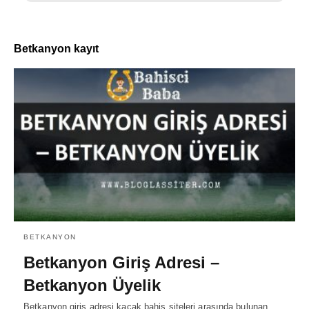
Betkanyon kayıt
BETKANYON
Betkanyon Giriş Adresi –
Betkanyon Üyelik
Betkanyon giriş adresi kaçak bahis siteleri arasında bulunan