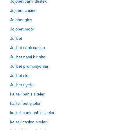
Jojobet canlı destek
Jojobet casino
Jojobet giriş
Jojobet mobil
Julibet
Julibet canlı casino
Julibet nasıl bir site
Julibet promosyonları
Julibet slot
Julibet üyelik
kaliteli bahis siteleri
kaliteli bet siteleri
kaliteli canlı bahis siteleri
kaliteli casino siteleri