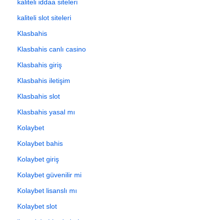
kaliteli iddaa siteleri
kaliteli slot siteleri
Klasbahis
Klasbahis canlı casino
Klasbahis giriş
Klasbahis iletişim
Klasbahis slot
Klasbahis yasal mı
Kolaybet
Kolaybet bahis
Kolaybet giriş
Kolaybet güvenilir mi
Kolaybet lisanslı mı
Kolaybet slot