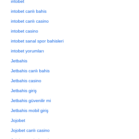
intobet
intobet canlı bahis
intobet canlı casino
intobet casino
intobet sanal spor bahisleri
intobet yorumları
Jetbahis
Jetbahis canlı bahis
Jetbahis casino
Jetbahis giriş
Jetbahis güvenilir mi
Jetbahis mobil giriş
Jojobet
Jojobet canlı casino