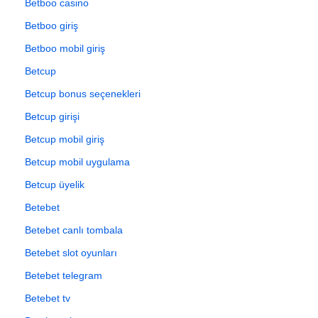
Betboo casino
Betboo giriş
Betboo mobil giriş
Betcup
Betcup bonus seçenekleri
Betcup girişi
Betcup mobil giriş
Betcup mobil uygulama
Betcup üyelik
Betebet
Betebet canlı tombala
Betebet slot oyunları
Betebet telegram
Betebet tv