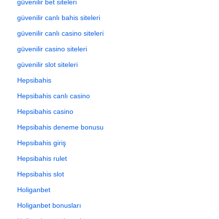
güvenilir bet siteleri
güvenilir canlı bahis siteleri
güvenilir canlı casino siteleri
güvenilir casino siteleri
güvenilir slot siteleri
Hepsibahis
Hepsibahis canlı casino
Hepsibahis casino
Hepsibahis deneme bonusu
Hepsibahis giriş
Hepsibahis rulet
Hepsibahis slot
Holiganbet
Holiganbet bonusları