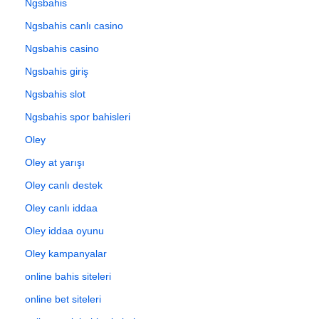
Ngsbahis
Ngsbahis canlı casino
Ngsbahis casino
Ngsbahis giriş
Ngsbahis slot
Ngsbahis spor bahisleri
Oley
Oley at yarışı
Oley canlı destek
Oley canlı iddaa
Oley iddaa oyunu
Oley kampanyalar
online bahis siteleri
online bet siteleri