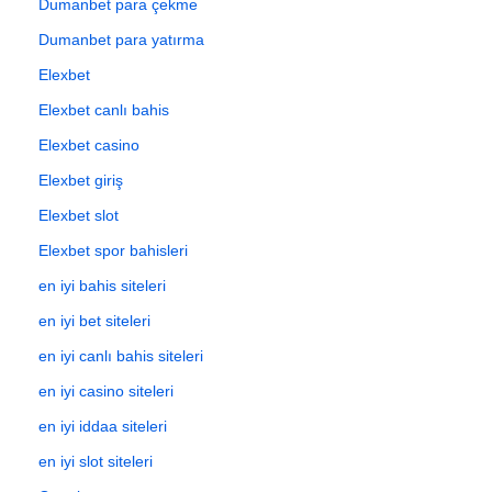
Dumanbet para çekme
Dumanbet para yatırma
Elexbet
Elexbet canlı bahis
Elexbet casino
Elexbet giriş
Elexbet slot
Elexbet spor bahisleri
en iyi bahis siteleri
en iyi bet siteleri
en iyi canlı bahis siteleri
en iyi casino siteleri
en iyi iddaa siteleri
en iyi slot siteleri