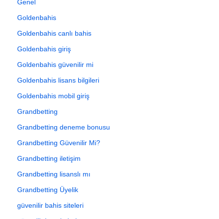
Genel
Goldenbahis
Goldenbahis canlı bahis
Goldenbahis giriş
Goldenbahis güvenilir mi
Goldenbahis lisans bilgileri
Goldenbahis mobil giriş
Grandbetting
Grandbetting deneme bonusu
Grandbetting Güvenilir Mi?
Grandbetting iletişim
Grandbetting lisanslı mı
Grandbetting Üyelik
güvenilir bahis siteleri