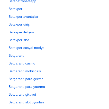
Betebet whatsapp
Betexper
Betexper avantajları
Betexper giriş
Betexper iletişim
Betexper slot
Betexper sosyal medya
Betgaranti
Betgaranti casino
Betgaranti mobil giriş
Betgaranti para çekme
Betgaranti para yatırma
Betgaranti şikayet
Betgaranti slot oyunları