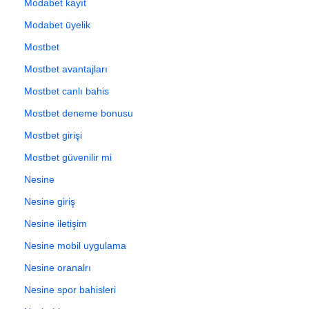
Modabet kayıt
Modabet üyelik
Mostbet
Mostbet avantajları
Mostbet canlı bahis
Mostbet deneme bonusu
Mostbet girişi
Mostbet güvenilir mi
Nesine
Nesine giriş
Nesine iletişim
Nesine mobil uygulama
Nesine oranalrı
Nesine spor bahisleri