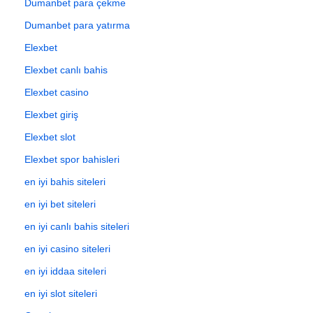
Dumanbet para çekme
Dumanbet para yatırma
Elexbet
Elexbet canlı bahis
Elexbet casino
Elexbet giriş
Elexbet slot
Elexbet spor bahisleri
en iyi bahis siteleri
en iyi bet siteleri
en iyi canlı bahis siteleri
en iyi casino siteleri
en iyi iddaa siteleri
en iyi slot siteleri