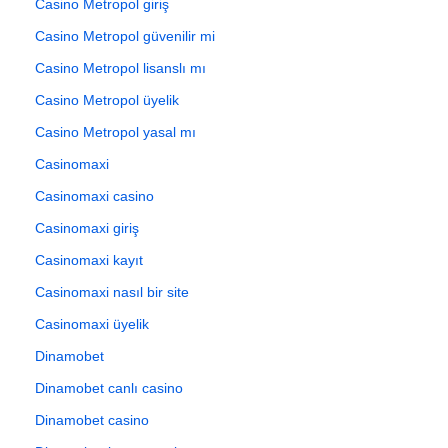
Casino Metropol giriş
Casino Metropol güvenilir mi
Casino Metropol lisanslı mı
Casino Metropol üyelik
Casino Metropol yasal mı
Casinomaxi
Casinomaxi casino
Casinomaxi giriş
Casinomaxi kayıt
Casinomaxi nasıl bir site
Casinomaxi üyelik
Dinamobet
Dinamobet canlı casino
Dinamobet casino