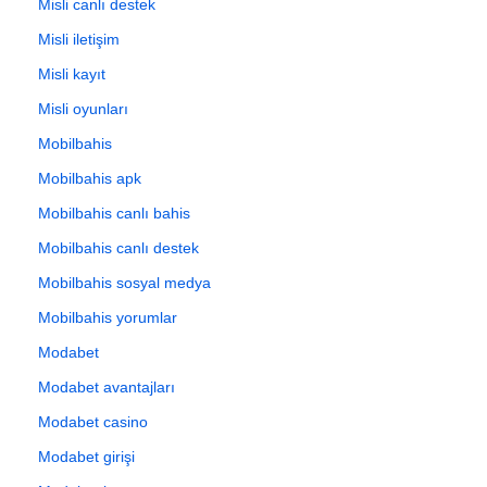
Misli canlı destek
Misli iletişim
Misli kayıt
Misli oyunları
Mobilbahis
Mobilbahis apk
Mobilbahis canlı bahis
Mobilbahis canlı destek
Mobilbahis sosyal medya
Mobilbahis yorumlar
Modabet
Modabet avantajları
Modabet casino
Modabet girişi