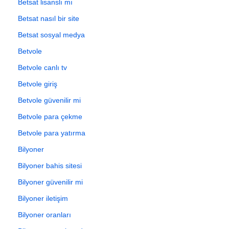
Betsat lisanslı mı
Betsat nasıl bir site
Betsat sosyal medya
Betvole
Betvole canlı tv
Betvole giriş
Betvole güvenilir mi
Betvole para çekme
Betvole para yatırma
Bilyoner
Bilyoner bahis sitesi
Bilyoner güvenilir mi
Bilyoner iletişim
Bilyoner oranları