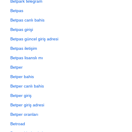
Betpark telegram
Betpas
Betpas canlı bahis
Betpas girişi
Betpas güncel giriş adresi
Betpas iletişim
Betpas lisanslı mı
Betper
Betper bahis
Betper canlı bahis
Betper giriş
Betper giriş adresi
Betper oranları
Betroad