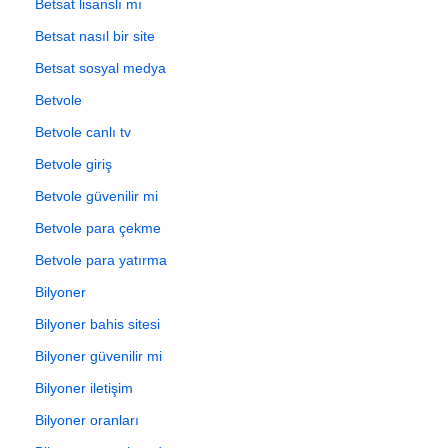
Betsat lisanslı mı
Betsat nasıl bir site
Betsat sosyal medya
Betvole
Betvole canlı tv
Betvole giriş
Betvole güvenilir mi
Betvole para çekme
Betvole para yatırma
Bilyoner
Bilyoner bahis sitesi
Bilyoner güvenilir mi
Bilyoner iletişim
Bilyoner oranları