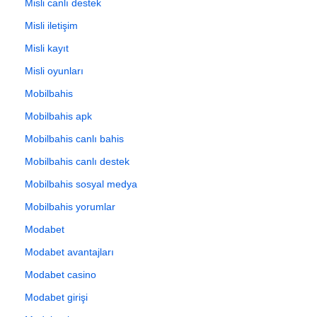
Misli canlı destek
Misli iletişim
Misli kayıt
Misli oyunları
Mobilbahis
Mobilbahis apk
Mobilbahis canlı bahis
Mobilbahis canlı destek
Mobilbahis sosyal medya
Mobilbahis yorumlar
Modabet
Modabet avantajları
Modabet casino
Modabet girişi