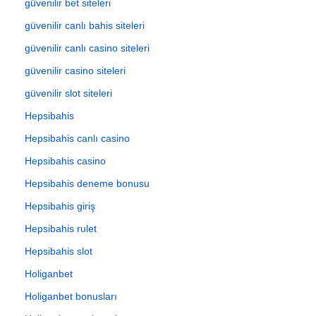
güvenilir bet siteleri
güvenilir canlı bahis siteleri
güvenilir canlı casino siteleri
güvenilir casino siteleri
güvenilir slot siteleri
Hepsibahis
Hepsibahis canlı casino
Hepsibahis casino
Hepsibahis deneme bonusu
Hepsibahis giriş
Hepsibahis rulet
Hepsibahis slot
Holiganbet
Holiganbet bonusları