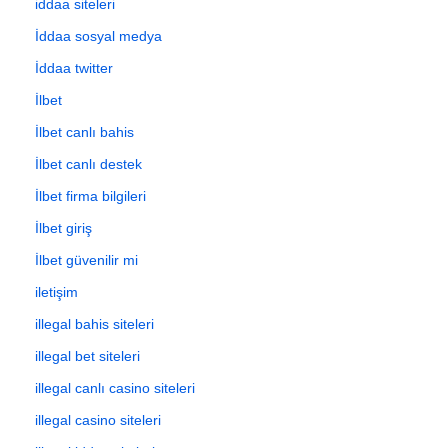
iddaa siteleri
İddaa sosyal medya
İddaa twitter
İlbet
İlbet canlı bahis
İlbet canlı destek
İlbet firma bilgileri
İlbet giriş
İlbet güvenilir mi
iletişim
illegal bahis siteleri
illegal bet siteleri
illegal canlı casino siteleri
illegal casino siteleri