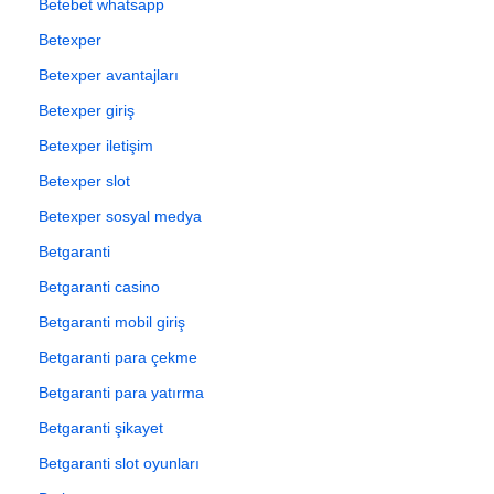
Betebet whatsapp
Betexper
Betexper avantajları
Betexper giriş
Betexper iletişim
Betexper slot
Betexper sosyal medya
Betgaranti
Betgaranti casino
Betgaranti mobil giriş
Betgaranti para çekme
Betgaranti para yatırma
Betgaranti şikayet
Betgaranti slot oyunları