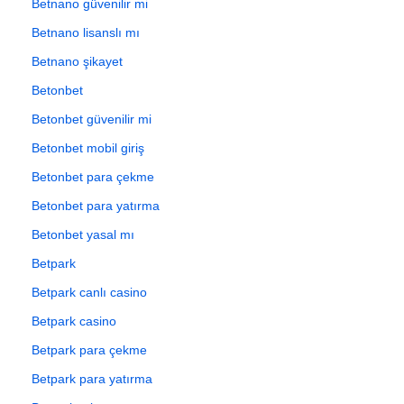
Betnano güvenilir mi
Betnano lisanslı mı
Betnano şikayet
Betonbet
Betonbet güvenilir mi
Betonbet mobil giriş
Betonbet para çekme
Betonbet para yatırma
Betonbet yasal mı
Betpark
Betpark canlı casino
Betpark casino
Betpark para çekme
Betpark para yatırma