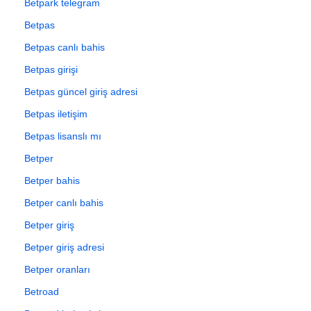
Betpark telegram
Betpas
Betpas canlı bahis
Betpas girişi
Betpas güncel giriş adresi
Betpas iletişim
Betpas lisanslı mı
Betper
Betper bahis
Betper canlı bahis
Betper giriş
Betper giriş adresi
Betper oranları
Betroad