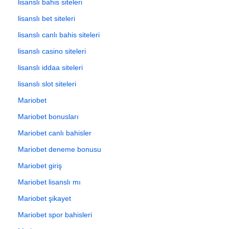
lisanslı bahis siteleri
lisanslı bet siteleri
lisanslı canlı bahis siteleri
lisanslı casino siteleri
lisanslı iddaa siteleri
lisanslı slot siteleri
Mariobet
Mariobet bonusları
Mariobet canlı bahisler
Mariobet deneme bonusu
Mariobet giriş
Mariobet lisanslı mı
Mariobet şikayet
Mariobet spor bahisleri