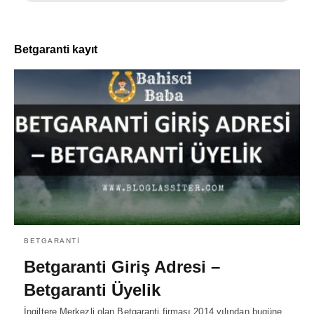
Betgaranti kayıt
BETGARANTI
Betgaranti Giriş Adresi –
Betgaranti Üyelik
İngiltere Merkezli olan Betgaranti firması 2014 yılından bugüne