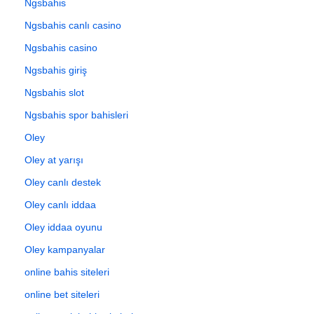
Ngsbahis
Ngsbahis canlı casino
Ngsbahis casino
Ngsbahis giriş
Ngsbahis slot
Ngsbahis spor bahisleri
Oley
Oley at yarışı
Oley canlı destek
Oley canlı iddaa
Oley iddaa oyunu
Oley kampanyalar
online bahis siteleri
online bet siteleri