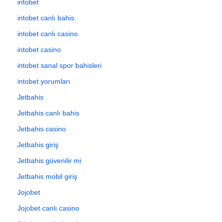
intobet
intobet canlı bahis
intobet canlı casino
intobet casino
intobet sanal spor bahisleri
intobet yorumları
Jetbahis
Jetbahis canlı bahis
Jetbahis casino
Jetbahis giriş
Jetbahis güvenilir mi
Jetbahis mobil giriş
Jojobet
Jojobet canlı casino