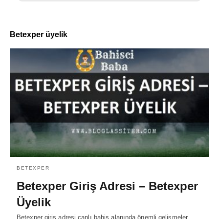
Betexper üyelik
BETEXPER
Betexper Giriş Adresi – Betexper
Üyelik
Betexper giriş adresi canlı bahis alanında önemli gelişmeler