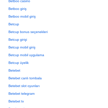
Betboo casino
Betboo giriş
Betboo mobil giriş
Betcup
Betcup bonus seçenekleri
Betcup girişi
Betcup mobil giriş
Betcup mobil uygulama
Betcup üyelik
Betebet
Betebet canlı tombala
Betebet slot oyunları
Betebet telegram
Betebet tv