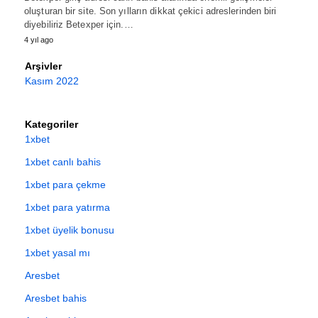
oluşturan bir site. Son yılların dikkat çekici adreslerinden biri
diyebiliriz Betexper için.…
4 yıl ago
Arşivler
Kasım 2022
Kategoriler
1xbet
1xbet canlı bahis
1xbet para çekme
1xbet para yatırma
1xbet üyelik bonusu
1xbet yasal mı
Aresbet
Aresbet bahis