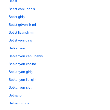
Betist
Betist canlı bahis
Betist giriş
Betist güvenilir mi
Betist lisanslı mı
Betist yeni giriş
Betkanyon
Betkanyon canlı bahis
Betkanyon casino
Betkanyon giriş
Betkanyon iletişim
Betkanyon slot
Betnano
Betnano giriş