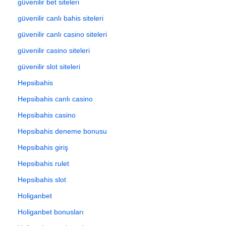
güvenilir bet siteleri
güvenilir canlı bahis siteleri
güvenilir canlı casino siteleri
güvenilir casino siteleri
güvenilir slot siteleri
Hepsibahis
Hepsibahis canlı casino
Hepsibahis casino
Hepsibahis deneme bonusu
Hepsibahis giriş
Hepsibahis rulet
Hepsibahis slot
Holiganbet
Holiganbet bonusları