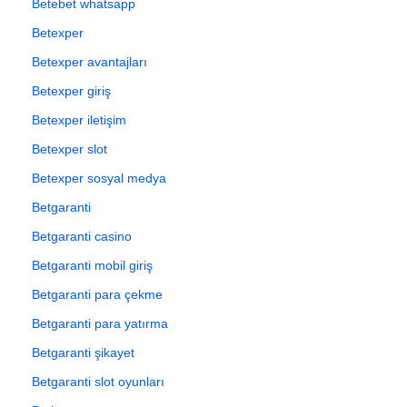
Betebet whatsapp
Betexper
Betexper avantajları
Betexper giriş
Betexper iletişim
Betexper slot
Betexper sosyal medya
Betgaranti
Betgaranti casino
Betgaranti mobil giriş
Betgaranti para çekme
Betgaranti para yatırma
Betgaranti şikayet
Betgaranti slot oyunları