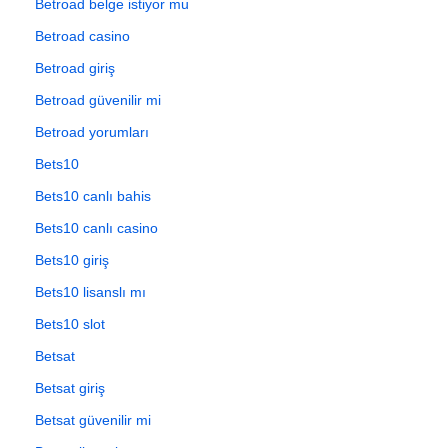
Betroad belge istiyor mu
Betroad casino
Betroad giriş
Betroad güvenilir mi
Betroad yorumları
Bets10
Bets10 canlı bahis
Bets10 canlı casino
Bets10 giriş
Bets10 lisanslı mı
Bets10 slot
Betsat
Betsat giriş
Betsat güvenilir mi