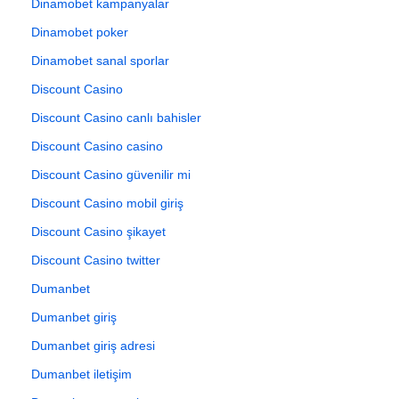
Dinamobet kampanyalar
Dinamobet poker
Dinamobet sanal sporlar
Discount Casino
Discount Casino canlı bahisler
Discount Casino casino
Discount Casino güvenilir mi
Discount Casino mobil giriş
Discount Casino şikayet
Discount Casino twitter
Dumanbet
Dumanbet giriş
Dumanbet giriş adresi
Dumanbet iletişim