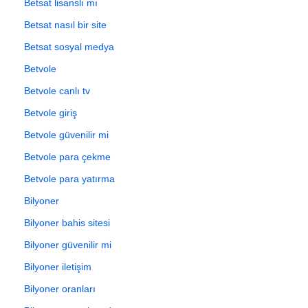
Betsat lisanslı mı
Betsat nasıl bir site
Betsat sosyal medya
Betvole
Betvole canlı tv
Betvole giriş
Betvole güvenilir mi
Betvole para çekme
Betvole para yatırma
Bilyoner
Bilyoner bahis sitesi
Bilyoner güvenilir mi
Bilyoner iletişim
Bilyoner oranları