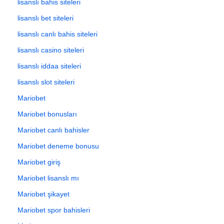
lisanslı bahis siteleri
lisanslı bet siteleri
lisanslı canlı bahis siteleri
lisanslı casino siteleri
lisanslı iddaa siteleri
lisanslı slot siteleri
Mariobet
Mariobet bonusları
Mariobet canlı bahisler
Mariobet deneme bonusu
Mariobet giriş
Mariobet lisanslı mı
Mariobet şikayet
Mariobet spor bahisleri