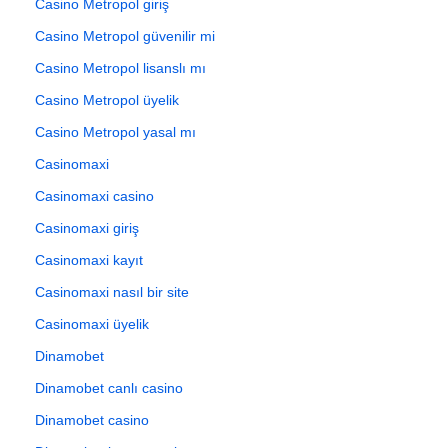
Casino Metropol giriş
Casino Metropol güvenilir mi
Casino Metropol lisanslı mı
Casino Metropol üyelik
Casino Metropol yasal mı
Casinomaxi
Casinomaxi casino
Casinomaxi giriş
Casinomaxi kayıt
Casinomaxi nasıl bir site
Casinomaxi üyelik
Dinamobet
Dinamobet canlı casino
Dinamobet casino