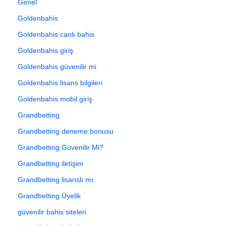
Genel
Goldenbahis
Goldenbahis canlı bahis
Goldenbahis giriş
Goldenbahis güvenilir mi
Goldenbahis lisans bilgileri
Goldenbahis mobil giriş
Grandbetting
Grandbetting deneme bonusu
Grandbetting Güvenilir Mi?
Grandbetting iletişim
Grandbetting lisanslı mı
Grandbetting Üyelik
güvenilir bahis siteleri