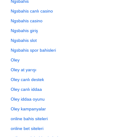
Ngsbahis
Ngsbahis canlı casino
Ngsbahis casino
Ngsbahis giriş
Ngsbahis slot
Ngsbahis spor bahisleri
Oley
Oley at yarışı
Oley canlı destek
Oley canlı iddaa
Oley iddaa oyunu
Oley kampanyalar
online bahis siteleri
online bet siteleri