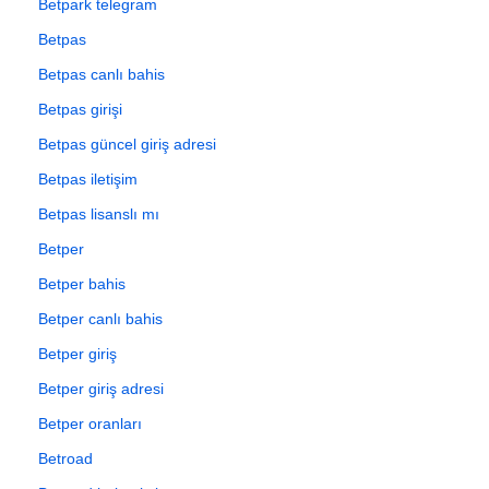
Betpark telegram
Betpas
Betpas canlı bahis
Betpas girişi
Betpas güncel giriş adresi
Betpas iletişim
Betpas lisanslı mı
Betper
Betper bahis
Betper canlı bahis
Betper giriş
Betper giriş adresi
Betper oranları
Betroad