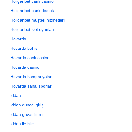
Holiganbet canlı casino
Holiganbet canlı destek
Holiganbet müşteri hizmetleri
Holiganbet slot oyunları
Hovarda
Hovarda bahis
Hovarda canlı casino
Hovarda casino
Hovarda kampanyalar
Hovarda sanal sporlar
İddaa
İddaa güncel giriş
İddaa güvenilir mi
İddaa iletişim