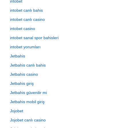
intobet
intobet canlı bahis
intobet canlı casino
intobet casino
intobet sanal spor bahisleri
intobet yorumları
Jetbahis
Jetbahis canlı bahis
Jetbahis casino
Jetbahis giriş
Jetbahis güvenilir mi
Jetbahis mobil giriş
Jojobet
Jojobet canlı casino