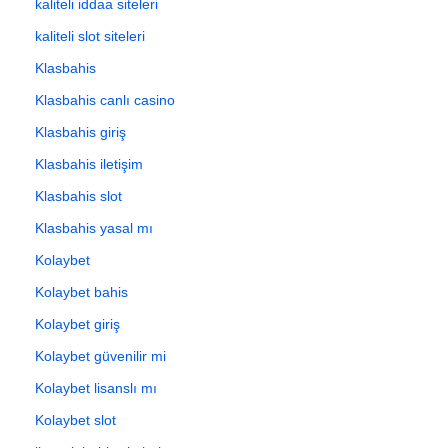
kaliteli iddaa siteleri
kaliteli slot siteleri
Klasbahis
Klasbahis canlı casino
Klasbahis giriş
Klasbahis iletişim
Klasbahis slot
Klasbahis yasal mı
Kolaybet
Kolaybet bahis
Kolaybet giriş
Kolaybet güvenilir mi
Kolaybet lisanslı mı
Kolaybet slot