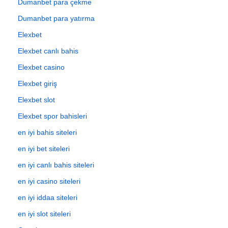
Dumanbet para çekme
Dumanbet para yatırma
Elexbet
Elexbet canlı bahis
Elexbet casino
Elexbet giriş
Elexbet slot
Elexbet spor bahisleri
en iyi bahis siteleri
en iyi bet siteleri
en iyi canlı bahis siteleri
en iyi casino siteleri
en iyi iddaa siteleri
en iyi slot siteleri