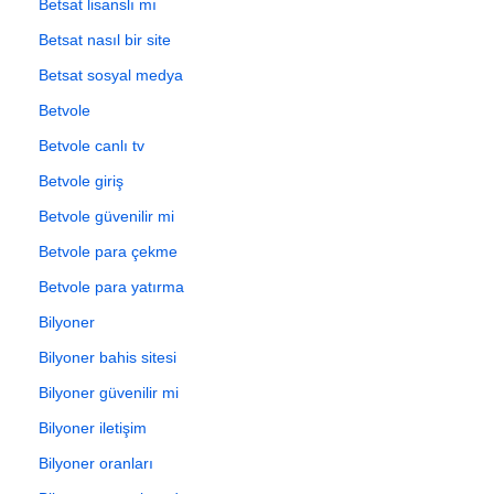
Betsat lisanslı mı
Betsat nasıl bir site
Betsat sosyal medya
Betvole
Betvole canlı tv
Betvole giriş
Betvole güvenilir mi
Betvole para çekme
Betvole para yatırma
Bilyoner
Bilyoner bahis sitesi
Bilyoner güvenilir mi
Bilyoner iletişim
Bilyoner oranları