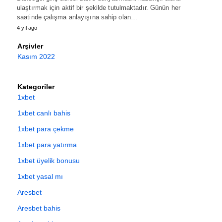
ulaştırmak için aktif bir şekilde tutulmaktadır. Günün her
saatinde çalışma anlayışına sahip olan…
4 yıl ago
Arşivler
Kasım 2022
Kategoriler
1xbet
1xbet canlı bahis
1xbet para çekme
1xbet para yatırma
1xbet üyelik bonusu
1xbet yasal mı
Aresbet
Aresbet bahis