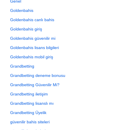
Genel
Goldenbahis
Goldenbahis canlı bahis
Goldenbahis giriş
Goldenbahis güvenilir mi
Goldenbahis lisans bilgileri
Goldenbahis mobil giriş
Grandbetting
Grandbetting deneme bonusu
Grandbetting Güvenilir Mi?
Grandbetting iletişim
Grandbetting lisanslı mı
Grandbetting Üyelik
güvenilir bahis siteleri