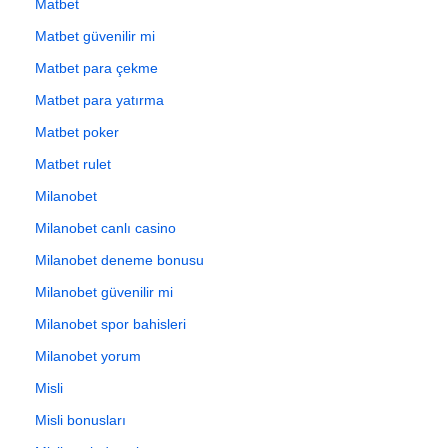
Matbet
Matbet güvenilir mi
Matbet para çekme
Matbet para yatırma
Matbet poker
Matbet rulet
Milanobet
Milanobet canlı casino
Milanobet deneme bonusu
Milanobet güvenilir mi
Milanobet spor bahisleri
Milanobet yorum
Misli
Misli bonusları