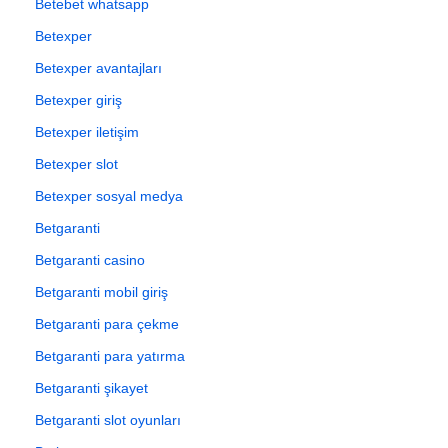
Betebet whatsapp
Betexper
Betexper avantajları
Betexper giriş
Betexper iletişim
Betexper slot
Betexper sosyal medya
Betgaranti
Betgaranti casino
Betgaranti mobil giriş
Betgaranti para çekme
Betgaranti para yatırma
Betgaranti şikayet
Betgaranti slot oyunları