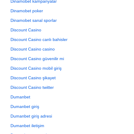
Dinamobet kampanyalar
Dinamobet poker
Dinamobet sanal sporlar
Discount Casino
Discount Casino canlı bahisler
Discount Casino casino
Discount Casino güvenilir mi
Discount Casino mobil giriş
Discount Casino şikayet
Discount Casino twitter
Dumanbet
Dumanbet giriş
Dumanbet giriş adresi
Dumanbet iletişim