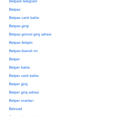
Betpark telegram
Betpas
Betpas canlı bahis
Betpas girişi
Betpas güncel giriş adresi
Betpas iletişim
Betpas lisanslı mı
Betper
Betper bahis
Betper canlı bahis
Betper giriş
Betper giriş adresi
Betper oranları
Betroad