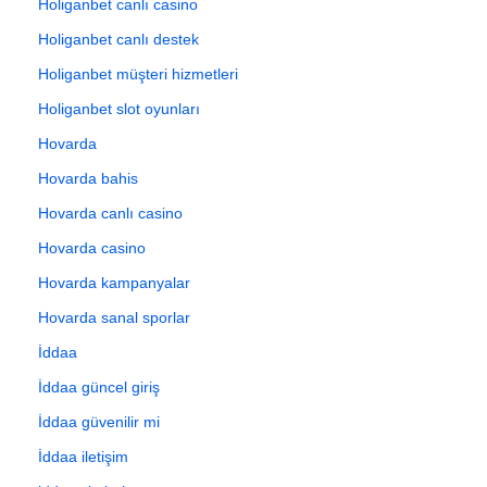
Holiganbet canlı casino
Holiganbet canlı destek
Holiganbet müşteri hizmetleri
Holiganbet slot oyunları
Hovarda
Hovarda bahis
Hovarda canlı casino
Hovarda casino
Hovarda kampanyalar
Hovarda sanal sporlar
İddaa
İddaa güncel giriş
İddaa güvenilir mi
İddaa iletişim