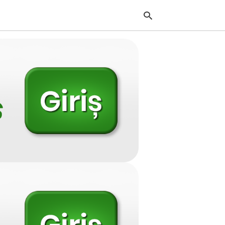
Typ
your
sea
que
and
hit
ente